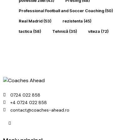
povestile zilei
(43)
Presing
(48)
Professional Football and Soccer Coaching
(50)
Real Madrid
(53)
rezistenta
(45)
tactica
(58)
Tehnică
(35)
viteza
(72)
0724 022 858
+4 0724 022 858
contact@coaches-ahead.ro