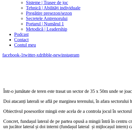
Sisteme | Trasee de joc
Tehnică | Abilități individuale
Pregătire presezon/sezon
Secretele Antrenorului
Portarul | Numărul 1
Metodică | Leadership
Podcast
Contact
Contul meu
facebook-1
twitter-x
dribble-new
instagram
Într-o jumătate de teren este trasat un sector de 35 x 50m unde se joa
Doi atacanți laterali se află pe marginea terenului, în afara sectorului 
Obiectivul posesorilor mingii este acela de a controla jocul în sectoru
Concret, fundașul lateral de pe partea opusă a mingii întră în centru c
un jucător lateral și doi interni (fundașul lateral și mijlocașul intern) 