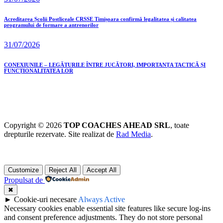
Acreditarea Școlii Postliceale CRSSE Timișoara confirmă legalitatea și calitatea
programului de formare a antrenorilor
31/07/2026
CONEXIUNILE – LEGĂTURILE ÎNTRE JUCĂTORI, IMPORTANȚA TACTICĂ ȘI
FUNCȚIONALITATEA LOR
Copyright © 2026
TOP COACHES AHEAD SRL
, toate
drepturile rezervate. Site realizat de
Rad Media
.
Customize
Reject All
Accept All
Propulsat de
✖
►
Cookie-uri necesare
Always Active
Necessary cookies enable essential site features like secure log-ins
and consent preference adjustments. They do not store personal