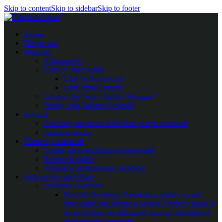
Skip to content
Skip to sidebar
Skip to footer
Acasă
Despre noi
Magazin
Abonamente
Cărți de specialitate
Cărți limba română
Cărți limba engleza
Licențe „Software Tactics Manager”
Planșe, folii Taktifol Football
Servicii
Coaching-mentorat individual pentru antrenori
Training camps
Cursuri și seminarii
Cursuri de specializare profesională
Seminarii online
Seminarii perfecționare antrenori
Articole de specialitate
Premium / Gratuite
Premium
Secțiunea Premium conține cea mai
mare parte din librăria Coaches Ahead și poate fi
accesată doar de utilizatorii care au achiziționat
abonamentul premium.