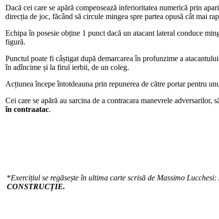
Dacă cei care se apără compensează inferioritatea numerică prin apariț
direcția de joc, făcând să circule mingea spre partea opusă cât mai rap
Echipa în posesie obține 1 punct dacă un atacant lateral conduce ming
figură.
Punctul poate fi câștigat după demarcarea în profunzime a atacantului 
în adîncime și la firul ierbii, de un coleg.
Acțiunea începe întotdeauna prin repunerea de către portar pentru unul
Cei care se apără au sarcina de a contracara manevrele adversarilor, 
în contraatac
.
*
Exercițiul se regăsește în ultima carte scrisă de Massimo Lucchesi:
CONSTRUCȚIE.