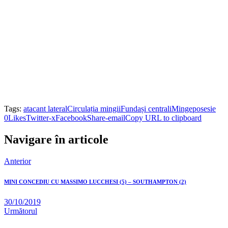
Tags:
atacant lateral
Circulația mingii
Fundași centrali
Minge
posesie
0
Likes
Twitter-x
Facebook
Share-email
Copy URL to clipboard
Navigare în articole
Anterior
MINI CONCEDIU CU MASSIMO LUCCHESI (5) – SOUTHAMPTON (2)
30/10/2019
Următorul