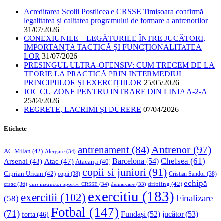
Acreditarea Școlii Postliceale CRSSE Timișoara confirmă
legalitatea și calitatea programului de formare a antrenorilor
31/07/2026
CONEXIUNILE – LEGĂTURILE ÎNTRE JUCĂTORI,
IMPORTANȚA TACTICĂ ȘI FUNCȚIONALITATEA
LOR
31/07/2026
PRESINGUL ULTRA-OFENSIV: CUM TRECEM DE LA
TEORIE LA PRACTICĂ PRIN INTERMEDIUL
PRINCIPIILOR ȘI EXERCIȚIILOR
25/05/2026
JOC CU ZONE PENTRU INTRARE DIN LINIA A-2-A
25/04/2026
REGRETE, LACRIMI ȘI DURERE
07/04/2026
Etichete
Antrenor
(97)
antrenament
(84)
AC Milan
(42)
Alergare
(34)
Chelsea
(61)
Barcelona
(54)
Arsenal
(48)
Atac
(47)
Atacanți
(40)
copii si juniori
(91)
Ciprian Urican
(42)
copii
(38)
Cristian Sandor
(38)
echipă
dribling
(42)
crsse
(36)
curs instructor sportiv. CRSSE
(34)
demarcare
(33)
exercitiu
(183)
exercitii
(102)
Finalizare
(58)
Fotbal
(147)
(71)
Fundași
(52)
jucător
(53)
forta
(46)