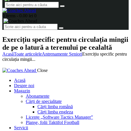
0 items
-
0.00 lei
0
Exercițiu specific pentru circulația mingii
de pe o latură a terenului pe cealaltă
Acasă
Toate articolele
Antrenamente Seniori
Exercițiu specific pentru
circulația mingii...
Close
Acasă
Despre noi
Magazin
Abonamente
Cărți de specialitate
Cărți limba română
Cărți limba engleza
Licențe „Software Tactics Manager”
Planșe, folii Taktifol Football
Servicii