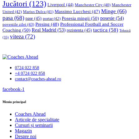
Jucători
(123)
Liverpool
(44)
Manchester
Manchester City
(40)
Minge
(66)
Massimo Lucchesi
(47)
United
(42)
Marius Dulca
(41)
pasa
(68)
Posesia mingii
(50)
posesie
(54)
pase
(45)
portar
(42)
Professional Football and Soccer
Presing
(48)
povestile zilei
(43)
tactica
(58)
Coaching
(50)
Real Madrid
(53)
rezistenta
(45)
Tehnică
viteza
(72)
(35)
0724 022 858
+4 0724 022 858
contact@coaches-ahead.ro
facebook-1
Meniu principal
Coaches Ahead
Articole de specialitate
Cursuri și seminarii
Magazin
Despre noi