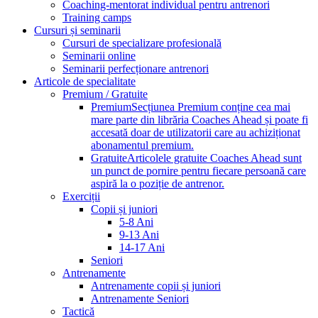
Coaching-mentorat individual pentru antrenori
Training camps
Cursuri și seminarii
Cursuri de specializare profesională
Seminarii online
Seminarii perfecționare antrenori
Articole de specialitate
Premium / Gratuite
Premium
Secțiunea Premium conține cea mai
mare parte din librăria Coaches Ahead și poate fi
accesată doar de utilizatorii care au achiziționat
abonamentul premium.
Gratuite
Articolele gratuite Coaches Ahead sunt
un punct de pornire pentru fiecare persoană care
aspiră la o poziție de antrenor.
Exerciții
Copii și juniori
5-8 Ani
9-13 Ani
14-17 Ani
Seniori
Antrenamente
Antrenamente copii și juniori
Antrenamente Seniori
Tactică