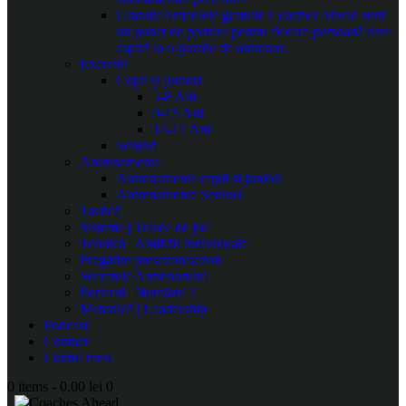
Gratuite
Articolele gratuite Coaches Ahead sunt
un punct de pornire pentru fiecare persoană care
aspiră la o poziție de antrenor.
Exerciții
Copii și juniori
5-8 Ani
9-13 Ani
14-17 Ani
Seniori
Antrenamente
Antrenamente copii și juniori
Antrenamente Seniori
Tactică
Sisteme | Trasee de joc
Tehnică | Abilități individuale
Pregătire presezon/sezon
Secretele Antrenorului
Portarul | Numărul 1
Metodică | Leadership
Podcast
Contact
Contul meu
0 items
-
0.00 lei
0