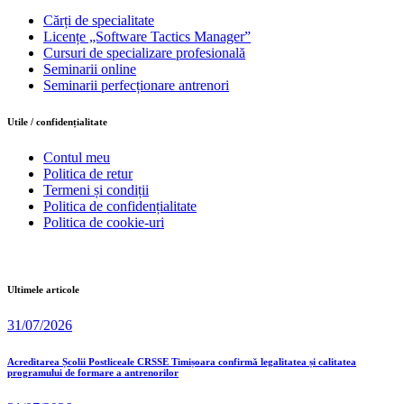
Cărți de specialitate
Licențe „Software Tactics Manager”
Cursuri de specializare profesională
Seminarii online
Seminarii perfecționare antrenori
Utile / confidențialitate
Contul meu
Politica de retur
Termeni și condiții
Politica de confidențialitate
Politica de cookie-uri
Ultimele articole
31/07/2026
Acreditarea Școlii Postliceale CRSSE Timișoara confirmă legalitatea și calitatea
programului de formare a antrenorilor