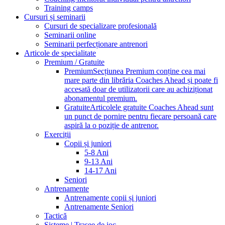
Training camps
Cursuri și seminarii
Cursuri de specializare profesională
Seminarii online
Seminarii perfecționare antrenori
Articole de specialitate
Premium / Gratuite
Premium
Secțiunea Premium conține cea mai
mare parte din librăria Coaches Ahead și poate fi
accesată doar de utilizatorii care au achiziționat
abonamentul premium.
Gratuite
Articolele gratuite Coaches Ahead sunt
un punct de pornire pentru fiecare persoană care
aspiră la o poziție de antrenor.
Exerciții
Copii și juniori
5-8 Ani
9-13 Ani
14-17 Ani
Seniori
Antrenamente
Antrenamente copii și juniori
Antrenamente Seniori
Tactică
Sisteme | Trasee de joc