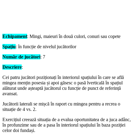
Echipament
: Mingi, maieuri în două culori, conuri sau copete
Spațiu
: în funcție de nivelul jucătorilor
Număr de jucători
: 7
Descriere
:
Cei patru jucători poziționați în interiorul spațiului în care se află
mingea mențin posesia și apoi găsesc o pasă lverticală în spațiul
alăturat unde așteaptă jucătorul cu funcție de punct de referință
avansat.
Jucătorii laterali se mișcă în raport cu mingea pentru a recrea o
situație de 4 vs. 2.
Exercițiul creează situația de a evalua oportunitatea de a juca adânc,
în profunzime sau de a pasa în interiorul spațiului în baza poziției
celor doi fundași.