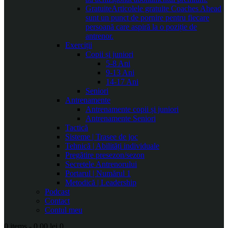
Gratuite
Articolele gratuite Coaches Ahead
sunt un punct de pornire pentru fiecare
persoană care aspiră la o poziție de
antrenor.
Exerciții
Copii și juniori
5-8 Ani
9-13 Ani
14-17 Ani
Seniori
Antrenamente
Antrenamente copii și juniori
Antrenamente Seniori
Tactică
Sisteme | Trasee de joc
Tehnică | Abilități individuale
Pregătire presezon/sezon
Secretele Antrenorului
Portarul | Numărul 1
Metodică | Leadership
Podcast
Contact
Contul meu
0 items
-
0.00 lei
0