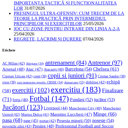
IMPORTANȚA TACTICĂ ȘI FUNCȚIONALITATEA
LOR
31/07/2026
PRESINGUL ULTRA-OFENSIV: CUM TRECEM DE LA
TEORIE LA PRACTICĂ PRIN INTERMEDIUL
PRINCIPIILOR ȘI EXERCIȚIILOR
25/05/2026
JOC CU ZONE PENTRU INTRARE DIN LINIA A-2-A
25/04/2026
REGRETE, LACRIMI ȘI DURERE
07/04/2026
Etichete
Antrenor
(97)
antrenament
(84)
AC Milan
(42)
Alergare
(34)
Chelsea
(61)
Barcelona
(54)
Arsenal
(48)
Atac
(47)
Atacanți
(40)
copii si juniori
(91)
Ciprian Urican
(42)
copii
(38)
Cristian Sandor
(38)
echipă
dribling
(42)
crsse
(36)
curs instructor sportiv. CRSSE
(34)
demarcare
(33)
exercitiu
(183)
exercitii
(102)
Finalizare
(58)
Fotbal
(147)
(71)
Fundași
(52)
jucător
(53)
forta
(46)
Jucători
(123)
Liverpool
(44)
Manchester
Manchester City
(40)
Minge
(66)
Massimo Lucchesi
(47)
United
(42)
Marius Dulca
(41)
pasa
(68)
Posesia mingii
(50)
posesie
(54)
pase
(45)
portar
(42)
Professional Football and Soccer
Presing
(48)
povestile zilei
(43)