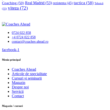
tactica
(58)
Coaching
(50)
Real Madrid
(53)
rezistenta
(45)
Tehnică
viteza
(72)
(35)
0724 022 858
+4 0724 022 858
contact@coaches-ahead.ro
facebook-1
Meniu principal
Coaches Ahead
Articole de specialitate
Cursuri și seminarii
Magazin
Despre noi
Servicii
Contact
Magazin / cursuri