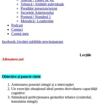
Tehnică | Abilități individuale
Pregătire presezon/sezon
Secretele Antrenorului
Portarul | Numărul 1
Metodică | Leadership
Podcast
Contact
Contul meu
facebook-1
twitter-x
dribble-new
instagram
Lecțiile
Allenatore.net
Obiective și puncte cheie
:
Antrenarea posesiei mingii și a intercepției
Un exercițiu situațional ideal pentru dezvoltarea capacității
cognitive
Stimulează perfecționarea gesturilor tehnice (controlul,
transmisia mingii)