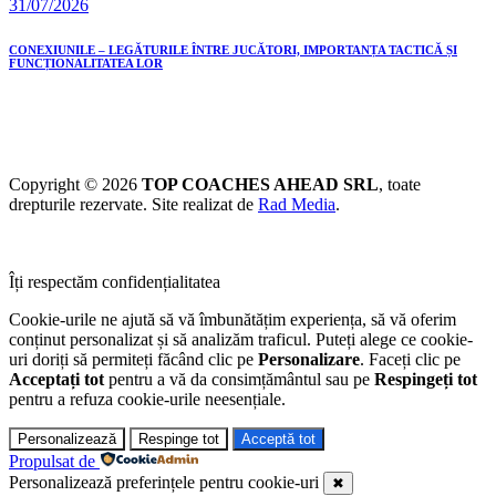
31/07/2026
CONEXIUNILE – LEGĂTURILE ÎNTRE JUCĂTORI, IMPORTANȚA TACTICĂ ȘI
FUNCȚIONALITATEA LOR
Copyright © 2026
TOP COACHES AHEAD SRL
, toate
drepturile rezervate. Site realizat de
Rad Media
.
Îți respectăm confidențialitatea
Cookie-urile ne ajută să vă îmbunătățim experiența, să vă oferim
conținut personalizat și să analizăm traficul. Puteți alege ce cookie-
uri doriți să permiteți făcând clic pe
Personalizare
. Faceți clic pe
Acceptați tot
pentru a vă da consimțământul sau pe
Respingeți tot
pentru a refuza cookie-urile neesențiale.
Personalizează
Respinge tot
Acceptă tot
Propulsat de
Personalizează preferințele pentru cookie-uri
✖