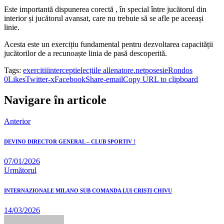
Este importantă dispunerea corectă , în special între jucătorul din
interior și jucătorul avansat, care nu trebuie să se afle pe aceeași
linie.
Acesta este un exercițiu fundamental pentru dezvoltarea capacității
jucătorilor de a recunoaște linia de pasă descoperită.
Tags:
exercitii
interceptie
lecțiile allenatore.net
posesie
Rondos
0
Likes
Twitter-x
Facebook
Share-email
Copy URL to clipboard
Navigare în articole
Anterior
DEVINO DIRECTOR GENERAL – CLUB SPORTIV !
07/01/2026
Următorul
INTERNAZIONALE MILANO SUB COMANDA LUI CRISTI CHIVU
14/03/2026