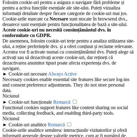
Folosim cookie-uri pentru a asigura o navigare fără probleme și
pentru a activa funcțiile esențiale ale site-ului. Puteți vizualiza
informații detaliate despre fiecare categorie de cookie-uri mai jos.
Cookie-urile marcate ca
Necesare
sunt stocate în browserul dvs.,
deoarece sunt esențiale pentru funcționalitatea de bază a site-ului.
Aceste cookie-uri nu necesită consimțământul dvs. în
conformitate cu GDPR.
De asemenea, folosim cookie-uri terțe pentru a analiza utilizarea site-
ului, a reține preferințele dvs. și a oferi conținut și reclame relevante.
Acestea vor fi activate numai cu consimțământul dvs. Puteți alege să
activați sau să dezactivați aceste cookie-uri, dar rețineți că
dezactivarea anumitor tipuri poate afecta experiența dvs. de
navigare.
►
Cookie-uri necesare
Always Active
Necessary cookies enable essential site features like secure log-ins
and consent preference adjustments. They do not store personal
data.
Niciunul
►
Cookie-uri funcționale
Remarcă
Functional cookies support features like content sharing on social
media, collecting feedback, and enabling third-party tools.
Niciunul
►
Cookie-uri analitice
Remarcă
Cookie-urile analitice urmăresc interacțiunile vizitatorilor și oferă
informații generale despre valorile metrice, cum ar fi numărul de