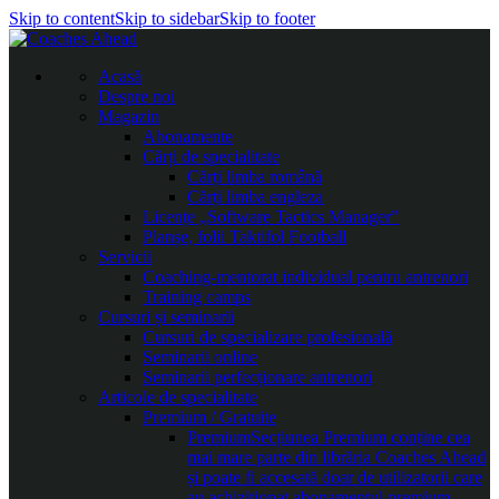
Skip to content
Skip to sidebar
Skip to footer
Acasă
Despre noi
Magazin
Abonamente
Cărți de specialitate
Cărți limba română
Cărți limba engleza
Licențe „Software Tactics Manager”
Planșe, folii Taktifol Football
Servicii
Coaching-mentorat individual pentru antrenori
Training camps
Cursuri și seminarii
Cursuri de specializare profesională
Seminarii online
Seminarii perfecționare antrenori
Articole de specialitate
Premium / Gratuite
Premium
Secțiunea Premium conține cea
mai mare parte din librăria Coaches Ahead
și poate fi accesată doar de utilizatorii care
au achiziționat abonamentul premium.