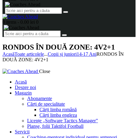
0 items
-
0.00 lei
0
RONDOS ÎN DOUĂ ZONE: 4V2+1
Acasă
Toate articolele
...
Copii și juniori
14-17 Ani
RONDOS ÎN
DOUĂ ZONE: 4V2+1
Close
Acasă
Despre noi
Magazin
Abonamente
Cărți de specialitate
Cărți limba română
Cărți limba engleza
Licențe „Software Tactics Manager”
Planșe, folii Taktifol Football
Servicii
Coaching-mentorat individual pentru antrenori