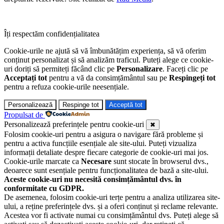
Îți respectăm confidențialitatea
Cookie-urile ne ajută să vă îmbunătățim experiența, să vă oferim
conținut personalizat și să analizăm traficul. Puteți alege ce cookie-
uri doriți să permiteți făcând clic pe
Personalizare
. Faceți clic pe
Acceptați tot
pentru a vă da consimțământul sau pe
Respingeți tot
pentru a refuza cookie-urile neesențiale.
Personalizează
Respinge tot
Acceptă tot
Propulsat de
Personalizează preferințele pentru cookie-uri
✖
Folosim cookie-uri pentru a asigura o navigare fără probleme și
pentru a activa funcțiile esențiale ale site-ului. Puteți vizualiza
informații detaliate despre fiecare categorie de cookie-uri mai jos.
Cookie-urile marcate ca
Necesare
sunt stocate în browserul dvs.,
deoarece sunt esențiale pentru funcționalitatea de bază a site-ului.
Aceste cookie-uri nu necesită consimțământul dvs. în
conformitate cu GDPR.
De asemenea, folosim cookie-uri terțe pentru a analiza utilizarea site-
ului, a reține preferințele dvs. și a oferi conținut și reclame relevante.
Acestea vor fi activate numai cu consimțământul dvs. Puteți alege să