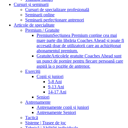
Cursuri și seminarii
Cursuri de specializare profesională
Seminarii online
Seminarii perfecționare antrenori
Articole de specialitate
Premium / Gratuite
Premium
Secțiunea Premium conține cea mai
mare parte din librăria Coaches Ahead și poate fi
accesată doar de utilizatorii care au achiziționat
abonamentul premium.
Gratuite
Articolele gratuite Coaches Ahead sunt
un punct de pornire pentru fiecare persoană care
aspiră la o poziție de antrenor.
Exerciții
Copii și juniori
5-8 Ani
9-13 Ani
14-17 Ani
Seniori
Antrenamente
Antrenamente copii și juniori
Antrenamente Seniori
Tactică
Sisteme | Trasee de joc
Tehnică | Abilități individuale