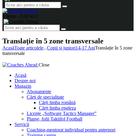
0 items
-
0.00 lei
0
Translație în 5 zone transversale
Acasă
Toate articolele
...
Copii și juniori
14-17 Ani
Translație în 5 zone
transversale
Close
Acasă
Despre noi
Magazin
Abonamente
Cărți de specialitate
Cărți limba română
Cărți limba engleza
Licențe „Software Tactics Manager”
Planșe, folii Taktifol Football
Servicii
Coaching-mentorat individual pentru antrenori
Training camps