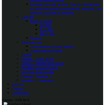
Gratuite
Articolele gratuite Coaches Ahead sunt
un punct de pornire pentru fiecare persoană care
aspiră la o poziție de antrenor.
Exerciții
Copii și juniori
5-8 Ani
9-13 Ani
14-17 Ani
Seniori
Antrenamente
Antrenamente copii și juniori
Antrenamente Seniori
Tactică
Sisteme | Trasee de joc
Tehnică | Abilități individuale
Pregătire presezon/sezon
Secretele Antrenorului
Portarul | Numărul 1
Metodică | Leadership
Podcast
Contact
Contul meu
0 items
-
0.00 lei
0