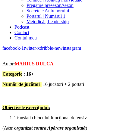
Pregătire presezon/sezon
Secretele Antrenorului
Portarul | Numărul 1
Metodică | Leadership
Podcast
Contact
Contul meu
facebook-1
twitter-x
dribble-new
instagram
Autor:
MARIUS DULCA
Categorie
: 16+
Număr de jucători
:
16 jucători + 2 portari
Obiectivele exercițiului
:
Translația blocului funcțional defensiv
(
Atac organizat contra Apărare organizată
)