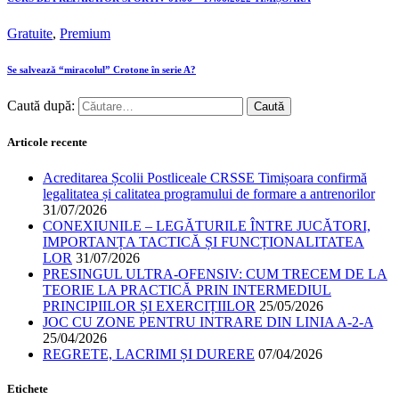
Gratuite
,
Premium
Se salvează “miracolul” Crotone în serie A?
Caută după:
Articole recente
Acreditarea Școlii Postliceale CRSSE Timișoara confirmă
legalitatea și calitatea programului de formare a antrenorilor
31/07/2026
CONEXIUNILE – LEGĂTURILE ÎNTRE JUCĂTORI,
IMPORTANȚA TACTICĂ ȘI FUNCȚIONALITATEA
LOR
31/07/2026
PRESINGUL ULTRA-OFENSIV: CUM TRECEM DE LA
TEORIE LA PRACTICĂ PRIN INTERMEDIUL
PRINCIPIILOR ȘI EXERCIȚIILOR
25/05/2026
JOC CU ZONE PENTRU INTRARE DIN LINIA A-2-A
25/04/2026
REGRETE, LACRIMI ȘI DURERE
07/04/2026
Etichete