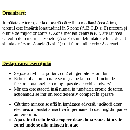
Organizare
:
Jumătate de teren, de la o poartă către linia mediană (cca.40m),
terenul este împărțit longitudinal în 5 zone (A,B,C,D si E) precum și
o linie de mijloc orizontală. Zona median-centrală (C), are lățimea
careului de 6 metri iar zonele (A și E) sunt delimitate de linia de aut
și linia de 16 m. Zonele (B și D) sunt între liniile celor 2 careuri.
Desfășurarea exercițiului
Se joaca 8v8 + 2 portari, cu 2 atingeri ale balonului
Echipa aflată în apărare se mișcă pe lățime în functie de
fiecare noua poziție a mingii pasate de echipa adversă
Mingea este atacată însă numai în jumătatea propie de teren,
acționându-se într-un bloc defensiv compact în apărare
Cât timp mingea se află în jumătatea adversă, jucătorii doar
efectuează translația inactivă în permanent coaching din partea
antrenorului.
Aparatorii trebuie să acopere doar doua zone alăturate
zonei unde se afla mingea in atac !