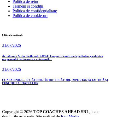
Politica de retur
Termeni și condiții
Politica de confidențialitate
Politica de cookie-uri
Ultimele articole
31/07/2026
Acreditarea Școlii Postliceale CRSSE Timișoara confirmă legalitatea și calitatea
programului de formare a antrenorilor
31/07/2026
CONEXIUNILE – LEGĂTURILE ÎNTRE JUCĂTORI, IMPORTANȚA TACTICĂ ȘI
FUNCȚIONALITATEA LOR
Copyright © 2026
TOP COACHES AHEAD SRL
, toate
drepturile rezervate. Site realizat de
Rad Media
.