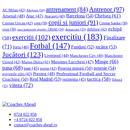
Antrenor
(97)
antrenament
(84)
AC Milan
(42)
Alergare
(34)
Chelsea
(61)
Barcelona
(54)
Arsenal
(48)
Atac
(47)
Atacanți
(40)
copii si juniori
(91)
Ciprian Urican
(42)
copii
(38)
Cristian Sandor
(38)
echipă
dribling
(42)
crsse
(36)
curs instructor sportiv. CRSSE
(34)
demarcare
(33)
exercitiu
(183)
exercitii
(102)
Finalizare
(58)
Fotbal
(147)
(71)
Fundași
(52)
jucător
(53)
forta
(46)
Jucători
(123)
Liverpool
(44)
Manchester
Manchester City
(40)
Minge
(66)
Massimo Lucchesi
(47)
United
(42)
Marius Dulca
(41)
pasa
(68)
Posesia mingii
(50)
posesie
(54)
pase
(45)
portar
(42)
Professional Football and Soccer
Presing
(48)
povestile zilei
(43)
tactica
(58)
Coaching
(50)
Real Madrid
(53)
rezistenta
(45)
Tehnică
viteza
(72)
(35)
0724 022 858
+4 0724 022 858
contact@coaches-ahead.ro