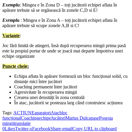
Exemplu
: Mingea e în Zona D – toți jucătorii echipei aflata în
apărare trebuie să se regăsească în zonele C,D si E!
Exrmplu
: Mingea e în Zona A – toți jucătorii echipei aflata în
apărare trebuie să ocupe zonele A,B si C!
Variante
:
Joc fără limită de atingeri, însă după recuperarea mingii prima pasă
este la propiul portar de unde se joacă mai departe împotriva unei
echipe organizate
Puncte
cheie
:
Echipa aflata în apărare formează un bloc funcțional solid, cu
distanțe mici între jucători
Coaching permanent între jucători
Agresivitate în recuperarea mingii
Crearea unei densități în zona centrală
În atac, jucătorii se posteaza larg când construiesc acțiunea
Tags:
ACTIUNE
aparatori
Atac
bloc
funcțional
Coaching
echipe
Jucători
Marius Dulca
pase
Posesia
mingii
translatie
0
Likes
Twitter-x
Facebook
Share-email
Copy URL to clipboard