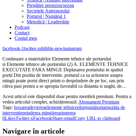
Pregătire presezon/sezon
Secretele Antrenorului
Portarul | Numărul 1
Metodică | Leadership
Podcast
Contact
Contul meu
facebook-1
twitter-x
dribble-new
instagram
Continuare a materialelor Elemente tehnice ale portarului
si Elemente tehnice ale portarului (2) A. ELEMENTE TEHNICE
EXECUTATE FARA MINGE Deplasarea portarului in spatiul
portii Din pozitia de interventie, portarul ca sa actioneze asupra
mingii poate porni direct printr-o desprindere de pe loc, sau prin
citiva pasi pentru a se apropia favorabil ca distanta si unghi, de…
Acest articol este disponibil doar pentru membrii premium. Pentru a
vedea articolul complet, achiziționează:
Abonament Premium
Tags:
boxarea
devierea
elemente tehnice
plonjonul
portar
pozitia de
interventie
prinderea mingii
respingerea
0
Likes
Twitter-x
Facebook
Share-email
Copy URL to clipboard
Navigare în articole