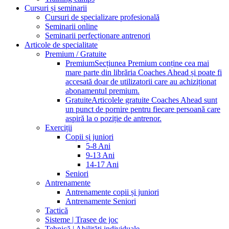
Cursuri și seminarii
Cursuri de specializare profesională
Seminarii online
Seminarii perfecționare antrenori
Articole de specialitate
Premium / Gratuite
Premium
Secțiunea Premium conține cea mai
mare parte din librăria Coaches Ahead și poate fi
accesată doar de utilizatorii care au achiziționat
abonamentul premium.
Gratuite
Articolele gratuite Coaches Ahead sunt
un punct de pornire pentru fiecare persoană care
aspiră la o poziție de antrenor.
Exerciții
Copii și juniori
5-8 Ani
9-13 Ani
14-17 Ani
Seniori
Antrenamente
Antrenamente copii și juniori
Antrenamente Seniori
Tactică
Sisteme | Trasee de joc
Tehnică | Abilități individuale