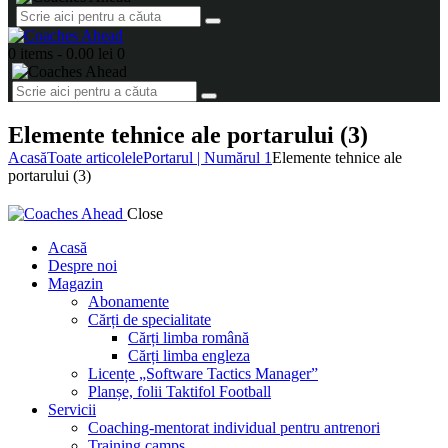
0 items
-
0.00 lei
0
Elemente tehnice ale portarului (3)
Acasă
Toate articolele
Portarul | Numărul 1
Elemente tehnice ale
portarului (3)
Close
Acasă
Despre noi
Magazin
Abonamente
Cărți de specialitate
Cărți limba română
Cărți limba engleza
Licențe „Software Tactics Manager”
Planșe, folii Taktifol Football
Servicii
Coaching-mentorat individual pentru antrenori
Training camps