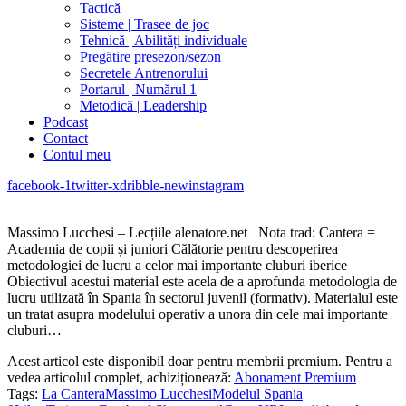
Tactică
Sisteme | Trasee de joc
Tehnică | Abilități individuale
Pregătire presezon/sezon
Secretele Antrenorului
Portarul | Numărul 1
Metodică | Leadership
Podcast
Contact
Contul meu
facebook-1
twitter-x
dribble-new
instagram
Massimo Lucchesi – Lecțiile alenatore.net Nota trad: Cantera =
Academia de copii și juniori Călătorie pentru descoperirea
metodologiei de lucru a celor mai importante cluburi iberice
Obiectivul acestui material este acela de a aprofunda metodologia de
lucru utilizată în Spania în sectorul juvenil (formativ). Materialul este
un tratat asupra modelului operativ a unora din cele mai importante
cluburi…
Acest articol este disponibil doar pentru membrii premium. Pentru a
vedea articolul complet, achiziționează:
Abonament Premium
Tags:
La Cantera
Massimo Lucchesi
Modelul Spania