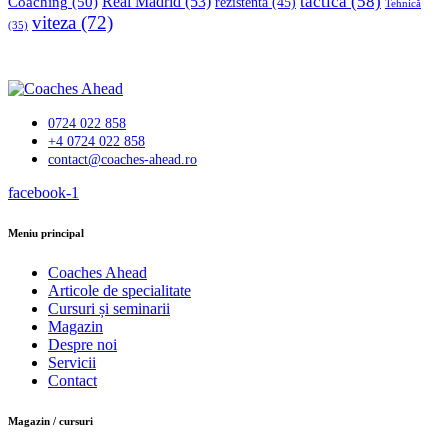
tactica
(58)
Coaching
(50)
Real Madrid
(53)
rezistenta
(45)
Tehnică
viteza
(72)
(35)
0724 022 858
+4 0724 022 858
contact@coaches-ahead.ro
facebook-1
Meniu principal
Coaches Ahead
Articole de specialitate
Cursuri și seminarii
Magazin
Despre noi
Servicii
Contact
Magazin / cursuri