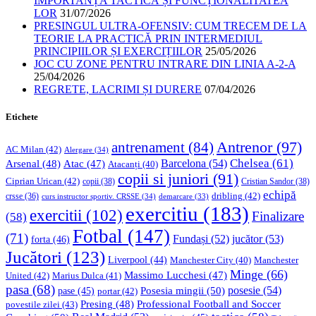
IMPORTANȚA TACTICĂ ȘI FUNCȚIONALITATEA
LOR
31/07/2026
PRESINGUL ULTRA-OFENSIV: CUM TRECEM DE LA
TEORIE LA PRACTICĂ PRIN INTERMEDIUL
PRINCIPIILOR ȘI EXERCIȚIILOR
25/05/2026
JOC CU ZONE PENTRU INTRARE DIN LINIA A-2-A
25/04/2026
REGRETE, LACRIMI ȘI DURERE
07/04/2026
Etichete
Antrenor
(97)
antrenament
(84)
AC Milan
(42)
Alergare
(34)
Chelsea
(61)
Barcelona
(54)
Arsenal
(48)
Atac
(47)
Atacanți
(40)
copii si juniori
(91)
Ciprian Urican
(42)
copii
(38)
Cristian Sandor
(38)
echipă
dribling
(42)
crsse
(36)
curs instructor sportiv. CRSSE
(34)
demarcare
(33)
exercitiu
(183)
exercitii
(102)
Finalizare
(58)
Fotbal
(147)
(71)
Fundași
(52)
jucător
(53)
forta
(46)
Jucători
(123)
Liverpool
(44)
Manchester
Manchester City
(40)
Minge
(66)
Massimo Lucchesi
(47)
United
(42)
Marius Dulca
(41)
pasa
(68)
Posesia mingii
(50)
posesie
(54)
pase
(45)
portar
(42)
Professional Football and Soccer
Presing
(48)
povestile zilei
(43)