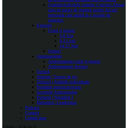
Gratuite
Articolele gratuite Coaches Ahead
sunt un punct de pornire pentru fiecare
persoană care aspiră la o poziție de
antrenor.
Exerciții
Copii și juniori
5-8 Ani
9-13 Ani
14-17 Ani
Seniori
Antrenamente
Antrenamente copii și juniori
Antrenamente Seniori
Tactică
Sisteme | Trasee de joc
Tehnică | Abilități individuale
Pregătire presezon/sezon
Secretele Antrenorului
Portarul | Numărul 1
Metodică | Leadership
Podcast
Contact
Contul meu
0 items
-
0.00 lei
0