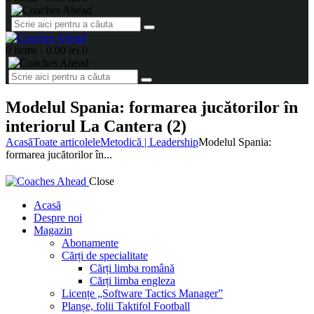
0 items
-
0.00 lei
0
Modelul Spania: formarea jucătorilor în
interiorul La Cantera (2)
Acasă
Toate articolele
Metodică | Leadership
Modelul Spania:
formarea jucătorilor în...
Close
Acasă
Despre noi
Magazin
Abonamente
Cărți de specialitate
Cărți limba română
Cărți limba engleza
Licențe „Software Tactics Manager”
Planșe, folii Taktifol Football