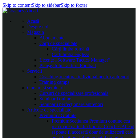
Skip to content
Skip to sidebar
Skip to footer
Acasă
Despre noi
Magazin
Abonamente
Cărți de specialitate
Cărți limba română
Cărți limba engleza
Licențe „Software Tactics Manager”
Planșe, folii Taktifol Football
Servicii
Coaching-mentorat individual pentru antrenori
Training camps
Cursuri și seminarii
Cursuri de specializare profesională
Seminarii online
Seminarii perfecționare antrenori
Articole de specialitate
Premium / Gratuite
Premium
Secțiunea Premium conține cea
mai mare parte din librăria Coaches Ahead
și poate fi accesată doar de utilizatorii care
au achiziționat abonamentul premium.