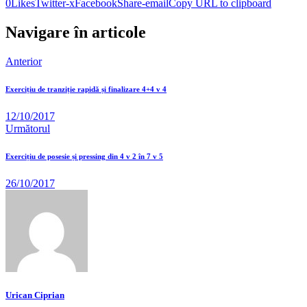
0
Likes
Twitter-x
Facebook
Share-email
Copy URL to clipboard
Navigare în articole
Anterior
Exercițiu de tranziție rapidă și finalizare 4+4 v 4
12/10/2017
Următorul
Exercițiu de posesie și pressing din 4 v 2 în 7 v 5
26/10/2017
Urican Ciprian