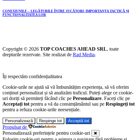
CONEXIUNILE – LEGĂTURILE ÎNTRE JUCĂTORI, IMPORTANȚA TACTICĂ ȘI
FUNCȚIONALITATEA LOR
Copyright © 2026
TOP COACHES AHEAD SRL
, toate
drepturile rezervate. Site realizat de
Rad Media
.
Îți respectăm confidențialitatea
Cookie-urile ne ajută să vă îmbunătățim experiența, să vă oferim
conținut personalizat și să analizăm traficul. Puteți alege ce cookie-
uri doriți să permiteți făcând clic pe
Personalizare
. Faceți clic pe
Acceptați tot
pentru a vă da consimțământul sau pe
Respingeți tot
pentru a refuza cookie-urile neesențiale.
Personalizează
Respinge tot
Acceptă tot
Propulsat de
Personalizează preferințele pentru cookie-uri
✖
Folosim cookie-uri pentru a asigura o navigare fără probleme și