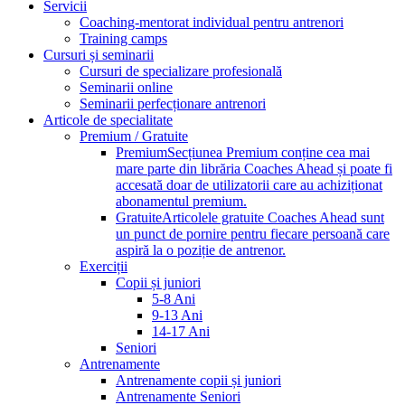
Servicii
Coaching-mentorat individual pentru antrenori
Training camps
Cursuri și seminarii
Cursuri de specializare profesională
Seminarii online
Seminarii perfecționare antrenori
Articole de specialitate
Premium / Gratuite
Premium
Secțiunea Premium conține cea mai
mare parte din librăria Coaches Ahead și poate fi
accesată doar de utilizatorii care au achiziționat
abonamentul premium.
Gratuite
Articolele gratuite Coaches Ahead sunt
un punct de pornire pentru fiecare persoană care
aspiră la o poziție de antrenor.
Exerciții
Copii și juniori
5-8 Ani
9-13 Ani
14-17 Ani
Seniori
Antrenamente
Antrenamente copii și juniori
Antrenamente Seniori