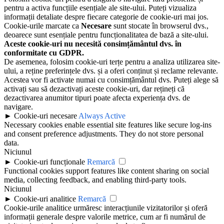
pentru a activa funcțiile esențiale ale site-ului. Puteți vizualiza
informații detaliate despre fiecare categorie de cookie-uri mai jos.
Cookie-urile marcate ca
Necesare
sunt stocate în browserul dvs.,
deoarece sunt esențiale pentru funcționalitatea de bază a site-ului.
Aceste cookie-uri nu necesită consimțământul dvs. în
conformitate cu GDPR.
De asemenea, folosim cookie-uri terțe pentru a analiza utilizarea site-
ului, a reține preferințele dvs. și a oferi conținut și reclame relevante.
Acestea vor fi activate numai cu consimțământul dvs. Puteți alege să
activați sau să dezactivați aceste cookie-uri, dar rețineți că
dezactivarea anumitor tipuri poate afecta experiența dvs. de
navigare.
►
Cookie-uri necesare
Always Active
Necessary cookies enable essential site features like secure log-ins
and consent preference adjustments. They do not store personal
data.
Niciunul
►
Cookie-uri funcționale
Remarcă
Functional cookies support features like content sharing on social
media, collecting feedback, and enabling third-party tools.
Niciunul
►
Cookie-uri analitice
Remarcă
Cookie-urile analitice urmăresc interacțiunile vizitatorilor și oferă
informații generale despre valorile metrice, cum ar fi numărul de