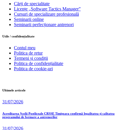
Cărți de specialitate
Licențe „Software Tactics Manager”
Cursuri de specializare profesională
Seminarii online
Seminarii perfecționare antrenori
Utile / confidențialitate
Contul meu
Politica de retur
Termeni și condiții
Politica de confidențialitate
Politica de cookie-uri
Ultimele articole
31/07/2026
Acreditarea Școlii Postliceale CRSSE Timișoara confirmă legalitatea și calitatea
programului de formare a antrenorilor
31/07/2026