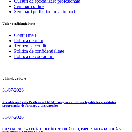
Cursuri de specializare profesională
Seminarii online
Seminarii perfecționare antrenori
Utile / confidențialitate
Contul meu
Politica de retur
Termeni și condiții
Politica de confidențialitate
Politica de cookie-uri
Ultimele articole
31/07/2026
Acreditarea Școlii Postliceale CRSSE Timișoara confirmă legalitatea și calitatea
programului de formare a antrenorilor
31/07/2026
CONEXIUNILE – LEGĂTURILE ÎNTRE JUCĂTORI, IMPORTANȚA TACTICĂ ȘI