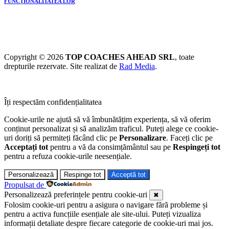
FUNCȚIONALITATEA LOR
Copyright © 2026
TOP COACHES AHEAD SRL
, toate
drepturile rezervate. Site realizat de
Rad Media
.
Îți respectăm confidențialitatea
Cookie-urile ne ajută să vă îmbunătățim experiența, să vă oferim
conținut personalizat și să analizăm traficul. Puteți alege ce cookie-
uri doriți să permiteți făcând clic pe
Personalizare
. Faceți clic pe
Acceptați tot
pentru a vă da consimțământul sau pe
Respingeți tot
pentru a refuza cookie-urile neesențiale.
Personalizează
Respinge tot
Acceptă tot
Propulsat de
Personalizează preferințele pentru cookie-uri
✖
Folosim cookie-uri pentru a asigura o navigare fără probleme și
pentru a activa funcțiile esențiale ale site-ului. Puteți vizualiza
informații detaliate despre fiecare categorie de cookie-uri mai jos.