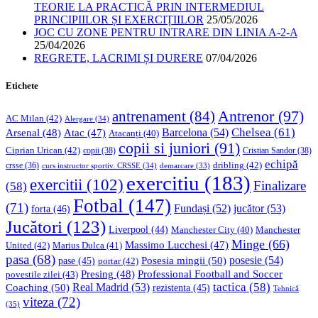
TEORIE LA PRACTICĂ PRIN INTERMEDIUL
PRINCIPIILOR ȘI EXERCIȚIILOR
25/05/2026
JOC CU ZONE PENTRU INTRARE DIN LINIA A-2-A
25/04/2026
REGRETE, LACRIMI ȘI DURERE
07/04/2026
Etichete
Antrenor
(97)
antrenament
(84)
AC Milan
(42)
Alergare
(34)
Chelsea
(61)
Barcelona
(54)
Arsenal
(48)
Atac
(47)
Atacanți
(40)
copii si juniori
(91)
Ciprian Urican
(42)
copii
(38)
Cristian Sandor
(38)
echipă
dribling
(42)
crsse
(36)
curs instructor sportiv. CRSSE
(34)
demarcare
(33)
exercitiu
(183)
exercitii
(102)
Finalizare
(58)
Fotbal
(147)
(71)
Fundași
(52)
jucător
(53)
forta
(46)
Jucători
(123)
Liverpool
(44)
Manchester
Manchester City
(40)
Minge
(66)
Massimo Lucchesi
(47)
United
(42)
Marius Dulca
(41)
pasa
(68)
Posesia mingii
(50)
posesie
(54)
pase
(45)
portar
(42)
Professional Football and Soccer
Presing
(48)
povestile zilei
(43)
tactica
(58)
Coaching
(50)
Real Madrid
(53)
rezistenta
(45)
Tehnică
viteza
(72)
(35)