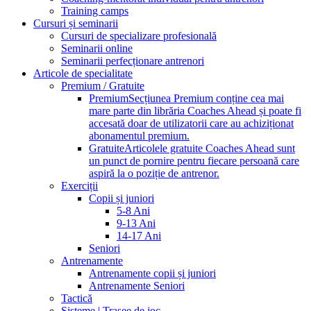
Training camps
Cursuri și seminarii
Cursuri de specializare profesională
Seminarii online
Seminarii perfecționare antrenori
Articole de specialitate
Premium / Gratuite
Premium
Secțiunea Premium conține cea mai
mare parte din librăria Coaches Ahead și poate fi
accesată doar de utilizatorii care au achiziționat
abonamentul premium.
Gratuite
Articolele gratuite Coaches Ahead sunt
un punct de pornire pentru fiecare persoană care
aspiră la o poziție de antrenor.
Exerciții
Copii și juniori
5-8 Ani
9-13 Ani
14-17 Ani
Seniori
Antrenamente
Antrenamente copii și juniori
Antrenamente Seniori
Tactică
Sisteme | Trasee de joc