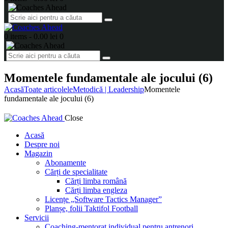
0 items
-
0.00 lei
0
Momentele fundamentale ale jocului (6)
Acasă
Toate articolele
Metodică | Leadership
Momentele
fundamentale ale jocului (6)
Close
Acasă
Despre noi
Magazin
Abonamente
Cărți de specialitate
Cărți limba română
Cărți limba engleza
Licențe „Software Tactics Manager”
Planșe, folii Taktifol Football
Servicii
Coaching-mentorat individual pentru antrenori