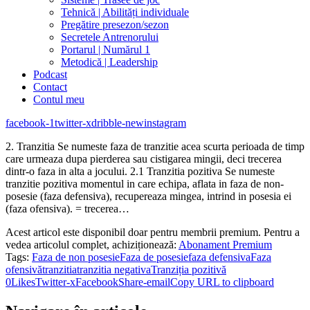
Tehnică | Abilități individuale
Pregătire presezon/sezon
Secretele Antrenorului
Portarul | Numărul 1
Metodică | Leadership
Podcast
Contact
Contul meu
facebook-1
twitter-x
dribble-new
instagram
2. Tranzitia Se numeste faza de tranzitie acea scurta perioada de timp
care urmeaza dupa pierderea sau cistigarea mingii, deci trecerea
dintr-o faza in alta a jocului. 2.1 Tranzitia pozitiva Se numeste
tranzitie pozitiva momentul in care echipa, aflata in faza de non-
posesie (faza defensiva), recupereaza mingea, intrind in posesia ei
(faza ofensiva). = trecerea…
Acest articol este disponibil doar pentru membrii premium. Pentru a
vedea articolul complet, achiziționează:
Abonament Premium
Tags:
Faza de non posesie
Faza de posesie
faza defensiva
Faza
ofensivă
tranzitia
tranzitia negativa
Tranziția pozitivă
0
Likes
Twitter-x
Facebook
Share-email
Copy URL to clipboard