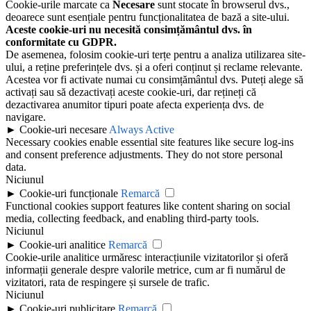
Cookie-urile marcate ca
Necesare
sunt stocate în browserul dvs.,
deoarece sunt esențiale pentru funcționalitatea de bază a site-ului.
Aceste cookie-uri nu necesită consimțământul dvs. în
conformitate cu GDPR.
De asemenea, folosim cookie-uri terțe pentru a analiza utilizarea site-
ului, a reține preferințele dvs. și a oferi conținut și reclame relevante.
Acestea vor fi activate numai cu consimțământul dvs. Puteți alege să
activați sau să dezactivați aceste cookie-uri, dar rețineți că
dezactivarea anumitor tipuri poate afecta experiența dvs. de
navigare.
►
Cookie-uri necesare
Always Active
Necessary cookies enable essential site features like secure log-ins
and consent preference adjustments. They do not store personal
data.
Niciunul
►
Cookie-uri funcționale
Remarcă
Functional cookies support features like content sharing on social
media, collecting feedback, and enabling third-party tools.
Niciunul
►
Cookie-uri analitice
Remarcă
Cookie-urile analitice urmăresc interacțiunile vizitatorilor și oferă
informații generale despre valorile metrice, cum ar fi numărul de
vizitatori, rata de respingere și sursele de trafic.
Niciunul
►
Cookie-uri publicitare
Remarcă