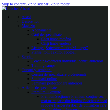
Skip to content
Skip to sidebar
Skip to footer
Acasă
Despre noi
Magazin
Abonamente
Cărți de specialitate
Cărți limba română
Cărți limba engleza
Licențe „Software Tactics Manager”
Planșe, folii Taktifol Football
Servicii
Coaching-mentorat individual pentru antrenori
Training camps
Cursuri și seminarii
Cursuri de specializare profesională
Seminarii online
Seminarii perfecționare antrenori
Articole de specialitate
Premium / Gratuite
Premium
Secțiunea Premium conține cea
mai mare parte din librăria Coaches Ahead
și poate fi accesată doar de utilizatorii care
au achiziționat abonamentul premium.