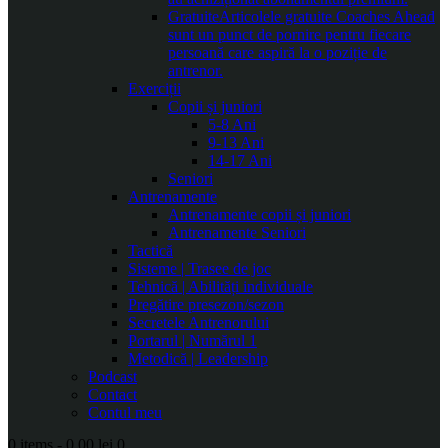
Gratuite
Articolele gratuite Coaches Ahead
sunt un punct de pornire pentru fiecare
persoană care aspiră la o poziție de
antrenor.
Exerciții
Copii și juniori
5-8 Ani
9-13 Ani
14-17 Ani
Seniori
Antrenamente
Antrenamente copii și juniori
Antrenamente Seniori
Tactică
Sisteme | Trasee de joc
Tehnică | Abilități individuale
Pregătire presezon/sezon
Secretele Antrenorului
Portarul | Numărul 1
Metodică | Leadership
Podcast
Contact
Contul meu
0 items
-
0.00 lei
0