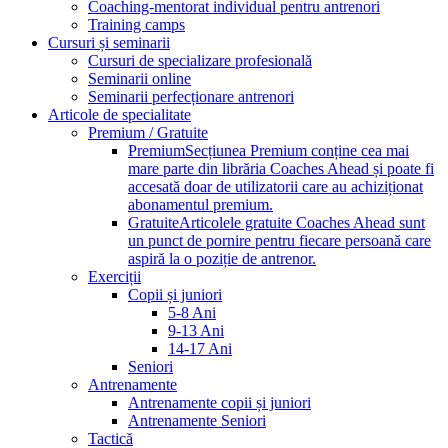
Coaching-mentorat individual pentru antrenori
Training camps
Cursuri și seminarii
Cursuri de specializare profesională
Seminarii online
Seminarii perfecționare antrenori
Articole de specialitate
Premium / Gratuite
Premium
Secțiunea Premium conține cea mai
mare parte din librăria Coaches Ahead și poate fi
accesată doar de utilizatorii care au achiziționat
abonamentul premium.
Gratuite
Articolele gratuite Coaches Ahead sunt
un punct de pornire pentru fiecare persoană care
aspiră la o poziție de antrenor.
Exerciții
Copii și juniori
5-8 Ani
9-13 Ani
14-17 Ani
Seniori
Antrenamente
Antrenamente copii și juniori
Antrenamente Seniori
Tactică