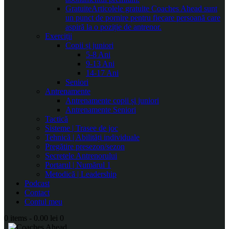
Gratuite
Articolele gratuite Coaches Ahead sunt
un punct de pornire pentru fiecare persoană care
aspiră la o poziție de antrenor.
Exerciții
Copii și juniori
5-8 Ani
9-13 Ani
14-17 Ani
Seniori
Antrenamente
Antrenamente copii și juniori
Antrenamente Seniori
Tactică
Sisteme | Trasee de joc
Tehnică | Abilități individuale
Pregătire presezon/sezon
Secretele Antrenorului
Portarul | Numărul 1
Metodică | Leadership
Podcast
Contact
Contul meu
0 items
-
0.00 lei
0