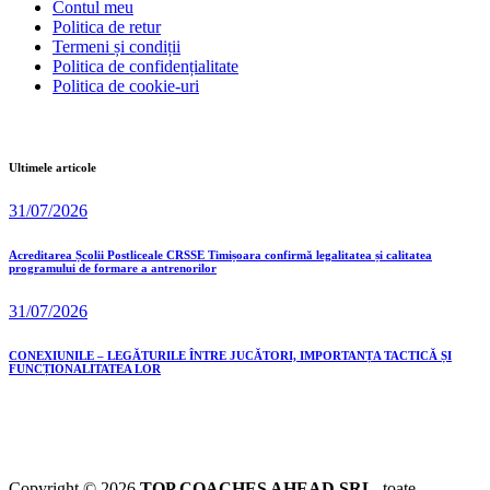
Contul meu
Politica de retur
Termeni și condiții
Politica de confidențialitate
Politica de cookie-uri
Ultimele articole
31/07/2026
Acreditarea Școlii Postliceale CRSSE Timișoara confirmă legalitatea și calitatea
programului de formare a antrenorilor
31/07/2026
CONEXIUNILE – LEGĂTURILE ÎNTRE JUCĂTORI, IMPORTANȚA TACTICĂ ȘI
FUNCȚIONALITATEA LOR
Copyright © 2026
TOP COACHES AHEAD SRL
, toate