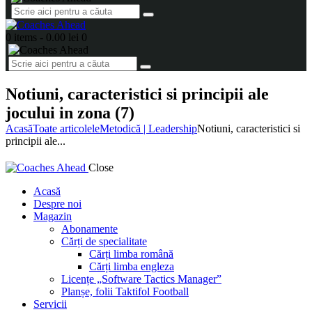
0 items
-
0.00 lei
0
Notiuni, caracteristici si principii ale
jocului in zona (7)
Acasă
Toate articolele
Metodică | Leadership
Notiuni, caracteristici si
principii ale...
Close
Acasă
Despre noi
Magazin
Abonamente
Cărți de specialitate
Cărți limba română
Cărți limba engleza
Licențe „Software Tactics Manager”
Planșe, folii Taktifol Football
Servicii