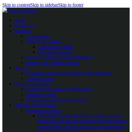
Skip to content
Skip to sidebar
Skip to footer
Acasă
Despre noi
Magazin
Abonamente
Cărți de specialitate
Cărți limba română
Cărți limba engleza
Licențe „Software Tactics Manager”
Planșe, folii Taktifol Football
Servicii
Coaching-mentorat individual pentru antrenori
Training camps
Cursuri și seminarii
Cursuri de specializare profesională
Seminarii online
Seminarii perfecționare antrenori
Articole de specialitate
Premium / Gratuite
Premium
Secțiunea Premium conține cea mai
mare parte din librăria Coaches Ahead și poate fi
accesată doar de utilizatorii care au achiziționat
abonamentul premium.