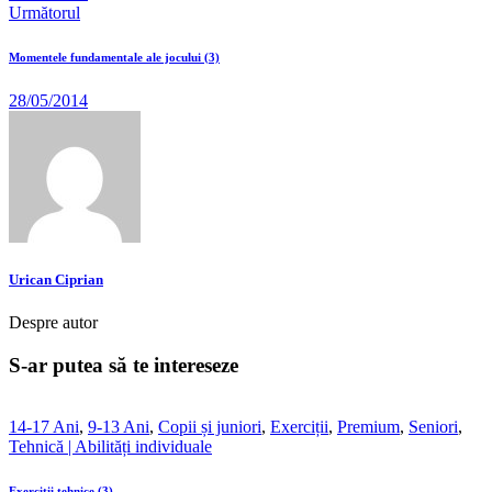
Următorul
Momentele fundamentale ale jocului (3)
28/05/2014
Urican Ciprian
Despre autor
S-ar putea să te intereseze
14-17 Ani
,
9-13 Ani
,
Copii și juniori
,
Exerciții
,
Premium
,
Seniori
,
Tehnică | Abilități individuale
Exercitii tehnice (3)