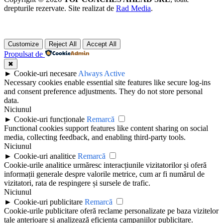
drepturile rezervate. Site realizat de
Rad Media
.
Customize
Reject All
Accept All
Propulsat de
✖
►
Cookie-uri necesare
Always Active
Necessary cookies enable essential site features like secure log-ins
and consent preference adjustments. They do not store personal
data.
Niciunul
►
Cookie-uri funcționale
Remarcă
Functional cookies support features like content sharing on social
media, collecting feedback, and enabling third-party tools.
Niciunul
►
Cookie-uri analitice
Remarcă
Cookie-urile analitice urmăresc interacțiunile vizitatorilor și oferă
informații generale despre valorile metrice, cum ar fi numărul de
vizitatori, rata de respingere și sursele de trafic.
Niciunul
►
Cookie-uri publicitare
Remarcă
Cookie-urile publicitare oferă reclame personalizate pe baza vizitelor
tale anterioare și analizează eficiența campaniilor publicitare.