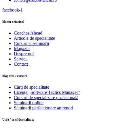
contact@coaches-ahead.ro
facebook-1
Meniu principal
Coaches Ahead
Articole de specialitate
Cursuri și seminarii
Magazin
Despre noi
Servicii
Contact
Magazin / cursuri
Cărți de specialitate
Licențe „Software Tactics Manager”
Cursuri de specializare profesională
Seminarii online
Seminarii perfecționare antrenori
Utile / confidențialitate