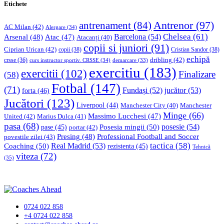
Etichete
Antrenor
(97)
antrenament
(84)
AC Milan
(42)
Alergare
(34)
Chelsea
(61)
Barcelona
(54)
Arsenal
(48)
Atac
(47)
Atacanți
(40)
copii si juniori
(91)
Ciprian Urican
(42)
copii
(38)
Cristian Sandor
(38)
echipă
dribling
(42)
crsse
(36)
curs instructor sportiv. CRSSE
(34)
demarcare
(33)
exercitiu
(183)
exercitii
(102)
Finalizare
(58)
Fotbal
(147)
(71)
Fundași
(52)
jucător
(53)
forta
(46)
Jucători
(123)
Liverpool
(44)
Manchester
Manchester City
(40)
Minge
(66)
Massimo Lucchesi
(47)
United
(42)
Marius Dulca
(41)
pasa
(68)
Posesia mingii
(50)
posesie
(54)
pase
(45)
portar
(42)
Professional Football and Soccer
Presing
(48)
povestile zilei
(43)
tactica
(58)
Coaching
(50)
Real Madrid
(53)
rezistenta
(45)
Tehnică
viteza
(72)
(35)
0724 022 858
+4 0724 022 858