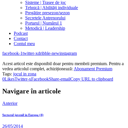
Sisteme | Trasee de joc
Tehnică | Abilități individuale
Pregătire presezon/sezon
Secretele Antrenorului
Portarul | Numărul 1
Metodică | Leadership
Podcast
Contact
Contul meu
facebook-1
twitter-x
dribble-new
instagram
Acest articol este disponibil doar pentru membrii premium. Pentru a
vedea articolul complet, achiziționează:
Abonament Premium
Tags:
jocul in zona
0
Likes
Twitter-x
Facebook
Share-email
Copy URL to clipboard
Navigare în articole
Anterior
Sectorul juvenil in Europa (4)
26/05/2014