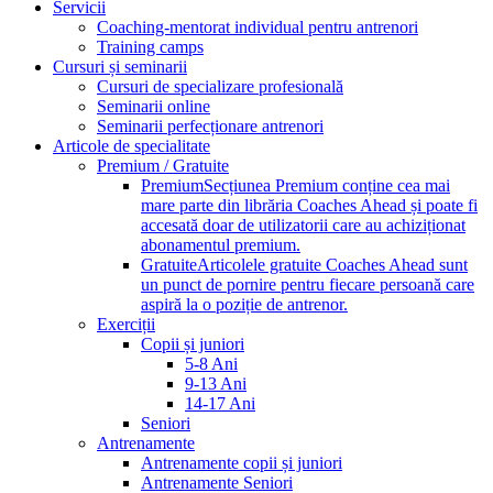
Servicii
Coaching-mentorat individual pentru antrenori
Training camps
Cursuri și seminarii
Cursuri de specializare profesională
Seminarii online
Seminarii perfecționare antrenori
Articole de specialitate
Premium / Gratuite
Premium
Secțiunea Premium conține cea mai
mare parte din librăria Coaches Ahead și poate fi
accesată doar de utilizatorii care au achiziționat
abonamentul premium.
Gratuite
Articolele gratuite Coaches Ahead sunt
un punct de pornire pentru fiecare persoană care
aspiră la o poziție de antrenor.
Exerciții
Copii și juniori
5-8 Ani
9-13 Ani
14-17 Ani
Seniori
Antrenamente
Antrenamente copii și juniori
Antrenamente Seniori