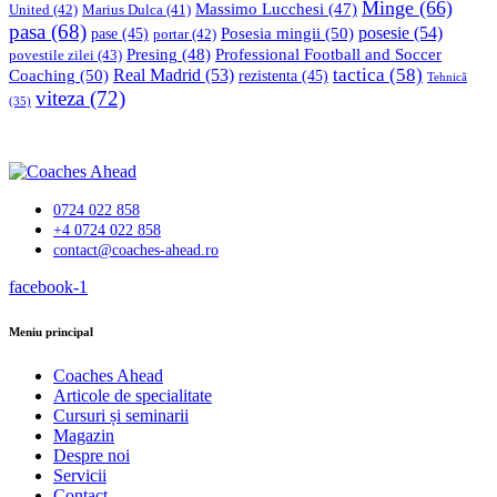
Minge
(66)
Massimo Lucchesi
(47)
United
(42)
Marius Dulca
(41)
pasa
(68)
Posesia mingii
(50)
posesie
(54)
pase
(45)
portar
(42)
Professional Football and Soccer
Presing
(48)
povestile zilei
(43)
tactica
(58)
Coaching
(50)
Real Madrid
(53)
rezistenta
(45)
Tehnică
viteza
(72)
(35)
0724 022 858
+4 0724 022 858
contact@coaches-ahead.ro
facebook-1
Meniu principal
Coaches Ahead
Articole de specialitate
Cursuri și seminarii
Magazin
Despre noi
Servicii
Contact