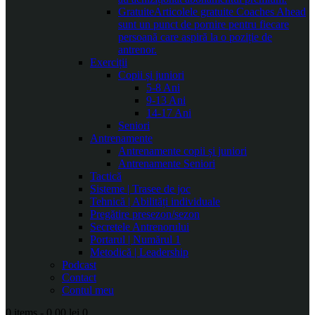
Gratuite
Articolele gratuite Coaches Ahead
sunt un punct de pornire pentru fiecare
persoană care aspiră la o poziție de
antrenor.
Exerciții
Copii și juniori
5-8 Ani
9-13 Ani
14-17 Ani
Seniori
Antrenamente
Antrenamente copii și juniori
Antrenamente Seniori
Tactică
Sisteme | Trasee de joc
Tehnică | Abilități individuale
Pregătire presezon/sezon
Secretele Antrenorului
Portarul | Numărul 1
Metodică | Leadership
Podcast
Contact
Contul meu
0 items
-
0.00 lei
0