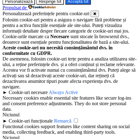
Personalizează
Respinge tot
Acceptă tot
Propulsat de
Personalizează preferințele pentru cookie-uri
✖
Folosim cookie-uri pentru a asigura o navigare fără probleme și
pentru a activa funcțiile esențiale ale site-ului. Puteți vizualiza
informații detaliate despre fiecare categorie de cookie-uri mai jos.
Cookie-urile marcate ca
Necesare
sunt stocate în browserul dvs.,
deoarece sunt esențiale pentru funcționalitatea de bază a site-ului.
Aceste cookie-uri nu necesită consimțământul dvs. în
conformitate cu GDPR.
De asemenea, folosim cookie-uri terțe pentru a analiza utilizarea site-
ului, a reține preferințele dvs. și a oferi conținut și reclame relevante.
Acestea vor fi activate numai cu consimțământul dvs. Puteți alege să
activați sau să dezactivați aceste cookie-uri, dar rețineți că
dezactivarea anumitor tipuri poate afecta experiența dvs. de
navigare.
►
Cookie-uri necesare
Always Active
Necessary cookies enable essential site features like secure log-ins
and consent preference adjustments. They do not store personal
data.
Niciunul
►
Cookie-uri funcționale
Remarcă
Functional cookies support features like content sharing on social
media, collecting feedback, and enabling third-party tools.
Niciunul