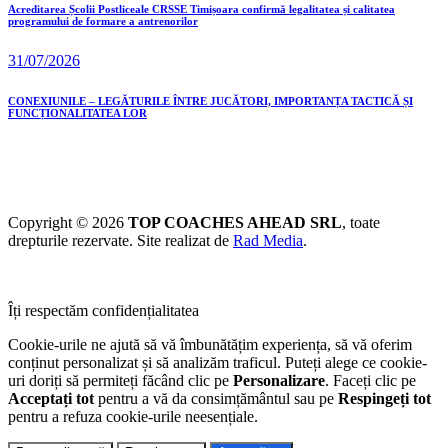
Acreditarea Școlii Postliceale CRSSE Timișoara confirmă legalitatea și calitatea
programului de formare a antrenorilor
31/07/2026
CONEXIUNILE – LEGĂTURILE ÎNTRE JUCĂTORI, IMPORTANȚA TACTICĂ ȘI
FUNCȚIONALITATEA LOR
Copyright © 2026
TOP COACHES AHEAD SRL
, toate
drepturile rezervate. Site realizat de
Rad Media
.
Îți respectăm confidențialitatea
Cookie-urile ne ajută să vă îmbunătățim experiența, să vă oferim
conținut personalizat și să analizăm traficul. Puteți alege ce cookie-
uri doriți să permiteți făcând clic pe
Personalizare
. Faceți clic pe
Acceptați tot
pentru a vă da consimțământul sau pe
Respingeți tot
pentru a refuza cookie-urile neesențiale.