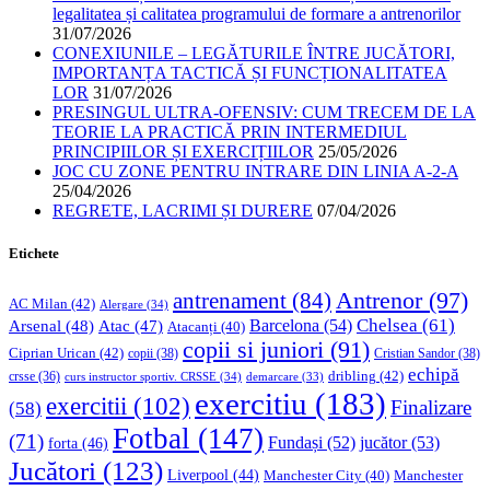
legalitatea și calitatea programului de formare a antrenorilor
31/07/2026
CONEXIUNILE – LEGĂTURILE ÎNTRE JUCĂTORI,
IMPORTANȚA TACTICĂ ȘI FUNCȚIONALITATEA
LOR
31/07/2026
PRESINGUL ULTRA-OFENSIV: CUM TRECEM DE LA
TEORIE LA PRACTICĂ PRIN INTERMEDIUL
PRINCIPIILOR ȘI EXERCIȚIILOR
25/05/2026
JOC CU ZONE PENTRU INTRARE DIN LINIA A-2-A
25/04/2026
REGRETE, LACRIMI ȘI DURERE
07/04/2026
Etichete
Antrenor
(97)
antrenament
(84)
AC Milan
(42)
Alergare
(34)
Chelsea
(61)
Barcelona
(54)
Arsenal
(48)
Atac
(47)
Atacanți
(40)
copii si juniori
(91)
Ciprian Urican
(42)
copii
(38)
Cristian Sandor
(38)
echipă
dribling
(42)
crsse
(36)
curs instructor sportiv. CRSSE
(34)
demarcare
(33)
exercitiu
(183)
exercitii
(102)
Finalizare
(58)
Fotbal
(147)
(71)
Fundași
(52)
jucător
(53)
forta
(46)
Jucători
(123)
Liverpool
(44)
Manchester
Manchester City
(40)