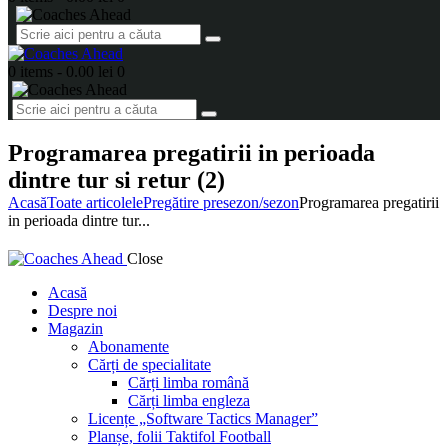
0 items
-
0.00 lei
0
Programarea pregatirii in perioada
dintre tur si retur (2)
Acasă
Toate articolele
Pregătire presezon/sezon
Programarea pregatirii
in perioada dintre tur...
Close
Acasă
Despre noi
Magazin
Abonamente
Cărți de specialitate
Cărți limba română
Cărți limba engleza
Licențe „Software Tactics Manager”
Planșe, folii Taktifol Football