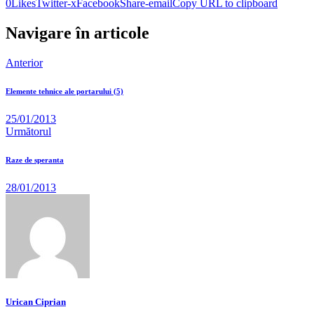
0
Likes
Twitter-x
Facebook
Share-email
Copy URL to clipboard
Navigare în articole
Anterior
Elemente tehnice ale portarului (5)
25/01/2013
Următorul
Raze de speranta
28/01/2013
Urican Ciprian