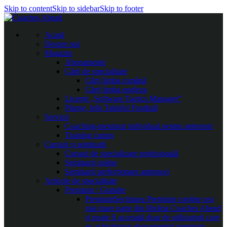
Skip to content
Skip to sidebar
Skip to footer
Acasă
Despre noi
Magazin
Abonamente
Cărți de specialitate
Cărți limba română
Cărți limba engleza
Licențe „Software Tactics Manager”
Planșe, folii Taktifol Football
Servicii
Coaching-mentorat individual pentru antrenori
Training camps
Cursuri și seminarii
Cursuri de specializare profesională
Seminarii online
Seminarii perfecționare antrenori
Articole de specialitate
Premium / Gratuite
Premium
Secțiunea Premium conține cea
mai mare parte din librăria Coaches Ahead
și poate fi accesată doar de utilizatorii care
au achiziționat abonamentul premium.