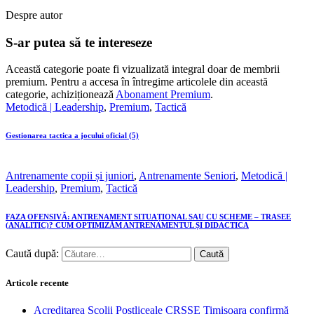
Despre autor
S-ar putea să te intereseze
Această categorie poate fi vizualizată integral doar de membrii
premium. Pentru a accesa în întregime articolele din această
categorie, achiziționează
Abonament Premium
.
Metodică | Leadership
,
Premium
,
Tactică
Gestionarea tactica a jocului oficial (5)
Antrenamente copii și juniori
,
Antrenamente Seniori
,
Metodică |
Leadership
,
Premium
,
Tactică
FAZA OFENSIVĂ: ANTRENAMENT SITUAȚIONAL SAU CU SCHEME – TRASEE
(ANALITIC)? CUM OPTIMIZĂM ANTRENAMENTUL ȘI DIDACTICA
Caută după:
Articole recente
Acreditarea Școlii Postliceale CRSSE Timișoara confirmă