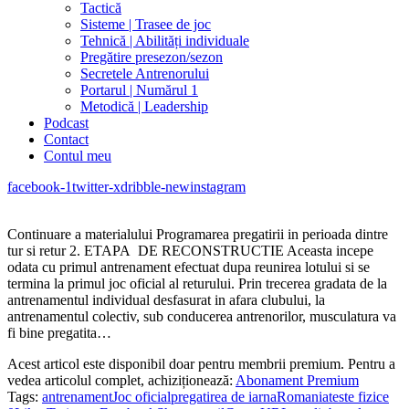
Tactică
Sisteme | Trasee de joc
Tehnică | Abilități individuale
Pregătire presezon/sezon
Secretele Antrenorului
Portarul | Numărul 1
Metodică | Leadership
Podcast
Contact
Contul meu
facebook-1
twitter-x
dribble-new
instagram
Continuare a materialului Programarea pregatirii in perioada dintre
tur si retur 2. ETAPA DE RECONSTRUCTIE Aceasta incepe
odata cu primul antrenament efectuat dupa reunirea lotului si se
termina la primul joc oficial al returului. Prin trecerea gradata de la
antrenamentul individual desfasurat in afara clubului, la
antrenamentul colectiv, sub conducerea antrenorilor, musculatura va
fi bine pregatita…
Acest articol este disponibil doar pentru membrii premium. Pentru a
vedea articolul complet, achiziționează:
Abonament Premium
Tags:
antrenament
Joc oficial
pregatirea de iarna
Romania
teste fizice