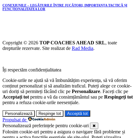
CONEXIUNILE – LEGĂTURILE ÎNTRE JUCĂTORI, IMPORTANȚA TACTICĂ ȘI
FUNCȚIONALITATEA LOR
Copyright © 2026
TOP COACHES AHEAD SRL
, toate
drepturile rezervate. Site realizat de
Rad Media
.
Îți respectăm confidențialitatea
Cookie-urile ne ajută să vă îmbunătățim experiența, să vă oferim
conținut personalizat și să analizăm traficul. Puteți alege ce cookie-
uri doriți să permiteți făcând clic pe
Personalizare
. Faceți clic pe
Acceptați tot
pentru a vă da consimțământul sau pe
Respingeți tot
pentru a refuza cookie-urile neesențiale.
Personalizează
Respinge tot
Acceptă tot
Propulsat de
Personalizează preferințele pentru cookie-uri
✖
Folosim cookie-uri pentru a asigura o navigare fără probleme și
pentru a activa funcțiile esențiale ale site-ului. Puteți vizualiza