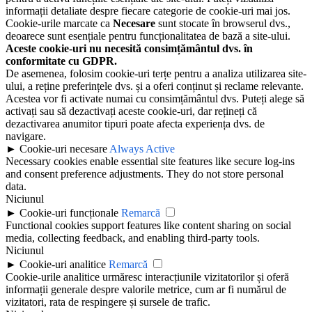
informații detaliate despre fiecare categorie de cookie-uri mai jos.
Cookie-urile marcate ca
Necesare
sunt stocate în browserul dvs.,
deoarece sunt esențiale pentru funcționalitatea de bază a site-ului.
Aceste cookie-uri nu necesită consimțământul dvs. în
conformitate cu GDPR.
De asemenea, folosim cookie-uri terțe pentru a analiza utilizarea site-
ului, a reține preferințele dvs. și a oferi conținut și reclame relevante.
Acestea vor fi activate numai cu consimțământul dvs. Puteți alege să
activați sau să dezactivați aceste cookie-uri, dar rețineți că
dezactivarea anumitor tipuri poate afecta experiența dvs. de
navigare.
►
Cookie-uri necesare
Always Active
Necessary cookies enable essential site features like secure log-ins
and consent preference adjustments. They do not store personal
data.
Niciunul
►
Cookie-uri funcționale
Remarcă
Functional cookies support features like content sharing on social
media, collecting feedback, and enabling third-party tools.
Niciunul
►
Cookie-uri analitice
Remarcă
Cookie-urile analitice urmăresc interacțiunile vizitatorilor și oferă
informații generale despre valorile metrice, cum ar fi numărul de
vizitatori, rata de respingere și sursele de trafic.