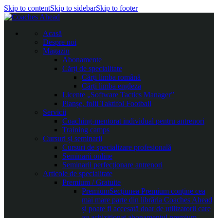
Skip to content
Skip to sidebar
Skip to footer
Acasă
Despre noi
Magazin
Abonamente
Cărți de specialitate
Cărți limba română
Cărți limba engleza
Licențe „Software Tactics Manager”
Planșe, folii Taktifol Football
Servicii
Coaching-mentorat individual pentru antrenori
Training camps
Cursuri și seminarii
Cursuri de specializare profesională
Seminarii online
Seminarii perfecționare antrenori
Articole de specialitate
Premium / Gratuite
Premium
Secțiunea Premium conține cea
mai mare parte din librăria Coaches Ahead
și poate fi accesată doar de utilizatorii care
au achiziționat abonamentul premium.