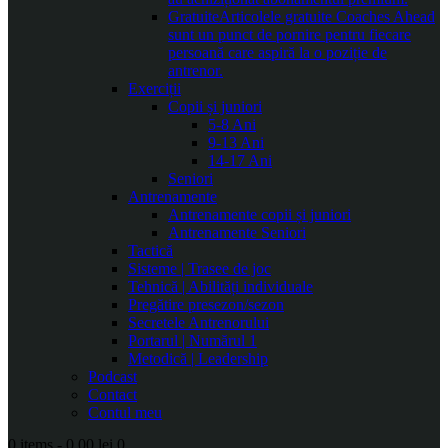
Gratuite
Articolele gratuite Coaches Ahead
sunt un punct de pornire pentru fiecare
persoană care aspiră la o poziție de
antrenor.
Exerciții
Copii și juniori
5-8 Ani
9-13 Ani
14-17 Ani
Seniori
Antrenamente
Antrenamente copii și juniori
Antrenamente Seniori
Tactică
Sisteme | Trasee de joc
Tehnică | Abilități individuale
Pregătire presezon/sezon
Secretele Antrenorului
Portarul | Numărul 1
Metodică | Leadership
Podcast
Contact
Contul meu
0 items
-
0.00 lei
0