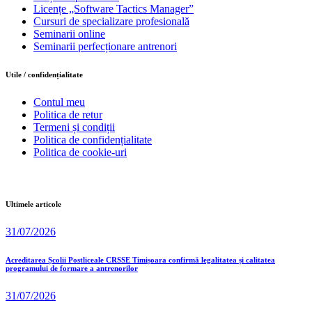
Licențe „Software Tactics Manager”
Cursuri de specializare profesională
Seminarii online
Seminarii perfecționare antrenori
Utile / confidențialitate
Contul meu
Politica de retur
Termeni și condiții
Politica de confidențialitate
Politica de cookie-uri
Ultimele articole
31/07/2026
Acreditarea Școlii Postliceale CRSSE Timișoara confirmă legalitatea și calitatea
programului de formare a antrenorilor
31/07/2026