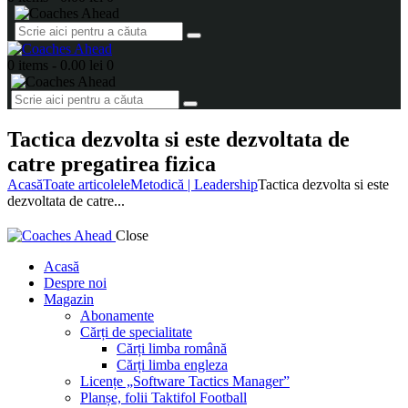
0 items
-
0.00 lei
0
Tactica dezvolta si este dezvoltata de
catre pregatirea fizica
Acasă
Toate articolele
Metodică | Leadership
Tactica dezvolta si este
dezvoltata de catre...
Close
Acasă
Despre noi
Magazin
Abonamente
Cărți de specialitate
Cărți limba română
Cărți limba engleza
Licențe „Software Tactics Manager”
Planșe, folii Taktifol Football