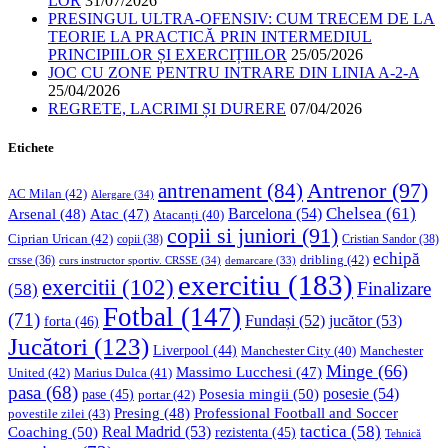
LOR
31/07/2026
PRESINGUL ULTRA-OFENSIV: CUM TRECEM DE LA
TEORIE LA PRACTICĂ PRIN INTERMEDIUL
PRINCIPIILOR ȘI EXERCIȚIILOR
25/05/2026
JOC CU ZONE PENTRU INTRARE DIN LINIA A-2-A
25/04/2026
REGRETE, LACRIMI ȘI DURERE
07/04/2026
Etichete
Antrenor
(97)
antrenament
(84)
AC Milan
(42)
Alergare
(34)
Chelsea
(61)
Barcelona
(54)
Arsenal
(48)
Atac
(47)
Atacanți
(40)
copii si juniori
(91)
Ciprian Urican
(42)
copii
(38)
Cristian Sandor
(38)
echipă
dribling
(42)
crsse
(36)
curs instructor sportiv. CRSSE
(34)
demarcare
(33)
exercitiu
(183)
exercitii
(102)
Finalizare
(58)
Fotbal
(147)
(71)
Fundași
(52)
jucător
(53)
forta
(46)
Jucători
(123)
Liverpool
(44)
Manchester
Manchester City
(40)
Minge
(66)
Massimo Lucchesi
(47)
United
(42)
Marius Dulca
(41)
pasa
(68)
Posesia mingii
(50)
posesie
(54)
pase
(45)
portar
(42)
Professional Football and Soccer
Presing
(48)
povestile zilei
(43)
tactica
(58)
Coaching
(50)
Real Madrid
(53)
rezistenta
(45)
Tehnică