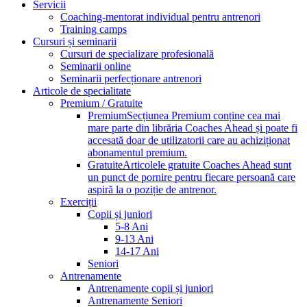
Servicii
Coaching-mentorat individual pentru antrenori
Training camps
Cursuri și seminarii
Cursuri de specializare profesională
Seminarii online
Seminarii perfecționare antrenori
Articole de specialitate
Premium / Gratuite
Premium
Secțiunea Premium conține cea mai
mare parte din librăria Coaches Ahead și poate fi
accesată doar de utilizatorii care au achiziționat
abonamentul premium.
Gratuite
Articolele gratuite Coaches Ahead sunt
un punct de pornire pentru fiecare persoană care
aspiră la o poziție de antrenor.
Exerciții
Copii și juniori
5-8 Ani
9-13 Ani
14-17 Ani
Seniori
Antrenamente
Antrenamente copii și juniori
Antrenamente Seniori