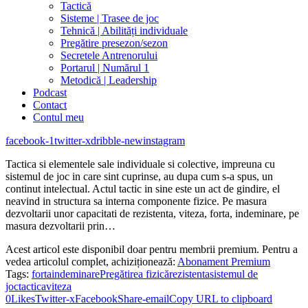
Tactică
Sisteme | Trasee de joc
Tehnică | Abilități individuale
Pregătire presezon/sezon
Secretele Antrenorului
Portarul | Numărul 1
Metodică | Leadership
Podcast
Contact
Contul meu
facebook-1
twitter-x
dribble-new
instagram
Tactica si elementele sale individuale si colective, impreuna cu
sistemul de joc in care sint cuprinse, au dupa cum s-a spus, un
continut intelectual. Actul tactic in sine este un act de gindire, el
neavind in structura sa interna componente fizice. Pe masura
dezvoltarii unor capacitati de rezistenta, viteza, forta, indeminare, pe
masura dezvoltarii prin…
Acest articol este disponibil doar pentru membrii premium. Pentru a
vedea articolul complet, achiziționează:
Abonament Premium
Tags:
forta
indeminare
Pregătirea fizică
rezistenta
sistemul de
joc
tactica
viteza
0
Likes
Twitter-x
Facebook
Share-email
Copy URL to clipboard