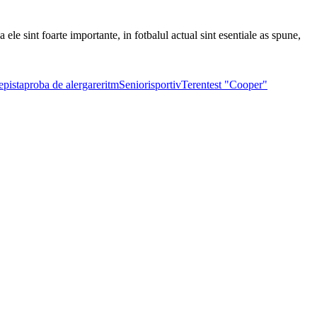
 ele sint foarte importante, in fotbalul actual sint esentiale as spune,
e
pista
proba de alergare
ritm
Seniori
sportiv
Teren
test "Cooper"