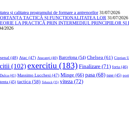
atea și calitatea programului de formare a antrenorilor
31/07/2026
PORTANȚA TACTICĂ ȘI FUNCȚIONALITATEA LOR
31/07/2026
ORIE LA PRACTICĂ PRIN INTERMEDIUL PRINCIPIILOR ȘI 
04/2026
Chelsea
(61)
Barcelona
(54)
senal
(48)
Atac
(47)
Ciprian U
Atacanți
(40)
exercitiu
(183)
citii
(102)
Finalizare
(71)
forta
(46)
pasa
(68)
Minge
(66)
Massimo Lucchesi
(47)
 Dulca
(41)
pase
(45)
port
viteza
(72)
tactica
(58)
stenta
(45)
Tehnică
(35)