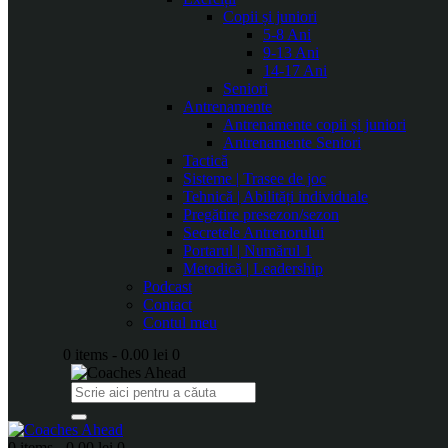
Copii și juniori
5-8 Ani
9-13 Ani
14-17 Ani
Seniori
Antrenamente
Antrenamente copii și juniori
Antrenamente Seniori
Tactică
Sisteme | Trasee de joc
Tehnică | Abilități individuale
Pregătire presezon/sezon
Secretele Antrenorului
Portarul | Numărul 1
Metodică | Leadership
Podcast
Contact
Contul meu
0 items
-
0.00 lei
0
0 items
-
0.00 lei
0