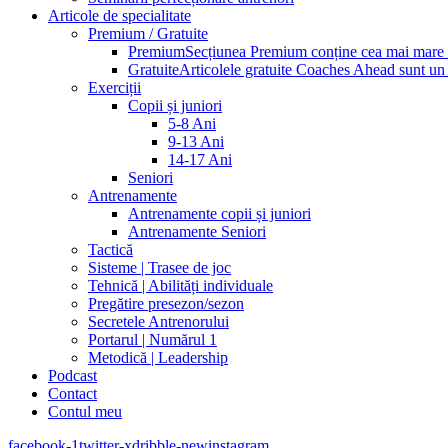
Articole de specialitate
Premium / Gratuite
Premium
Secțiunea Premium conține cea mai mare pa
Gratuite
Articolele gratuite Coaches Ahead sunt un p
Exerciții
Copii și juniori
5-8 Ani
9-13 Ani
14-17 Ani
Seniori
Antrenamente
Antrenamente copii și juniori
Antrenamente Seniori
Tactică
Sisteme | Trasee de joc
Tehnică | Abilități individuale
Pregătire presezon/sezon
Secretele Antrenorului
Portarul | Numărul 1
Metodică | Leadership
Podcast
Contact
Contul meu
facebook-1
twitter-x
dribble-new
instagram