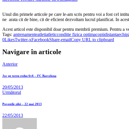
Unul din primele articole pe care le-am scris pentru voi a fost cel intit
ne arata cit de bine, cit de eficient dezvoltam lucrul planificat. In ac
Acest articol este disponibil doar pentru membrii premium. Pentru a v
Tags:
antrenamente
atleti
atletic
conditie fizica optima
copii
distanta
echip
0
Likes
Twitter-x
Facebook
Share-email
Copy URL to clipboard
Navigare în articole
Anterior
Joc pe teren redus 6v6 – FC Barcelona
20/05/2013
Următorul
Povestile zilei – 22 mai 2013
22/05/2013