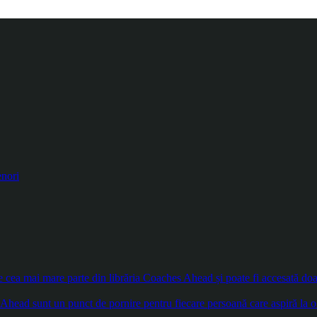
enori
ea mai mare parte din librăria Coaches Ahead și poate fi accesată doar d
Ahead sunt un punct de pornire pentru fiecare persoană care aspiră la o 