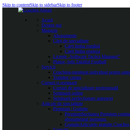
Skip to content
Skip to sidebar
Skip to footer
Acasă
Despre noi
Magazin
Abonamente
Cărți de specialitate
Cărți limba română
Cărți limba engleza
Licențe „Software Tactics Manager”
Planșe, folii Taktifol Football
Servicii
Coaching-mentorat individual pentru antr
Training camps
Cursuri și seminarii
Cursuri de specializare profesională
Seminarii online
Seminarii perfecționare antrenori
Articole de specialitate
Premium / Gratuite
Premium
Secțiunea Premium conține c
abonamentul premium.
Gratuite
Articolele gratuite Coaches 
Exerciții