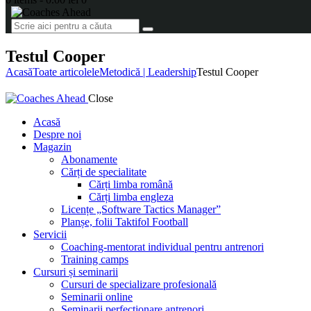
Testul Cooper
Acasă
Toate articolele
Metodică | Leadership
Testul Cooper
Close
Acasă
Despre noi
Magazin
Abonamente
Cărți de specialitate
Cărți limba română
Cărți limba engleza
Licențe „Software Tactics Manager”
Planșe, folii Taktifol Football
Servicii
Coaching-mentorat individual pentru antrenori
Training camps
Cursuri și seminarii
Cursuri de specializare profesională
Seminarii online
Seminarii perfecționare antrenori