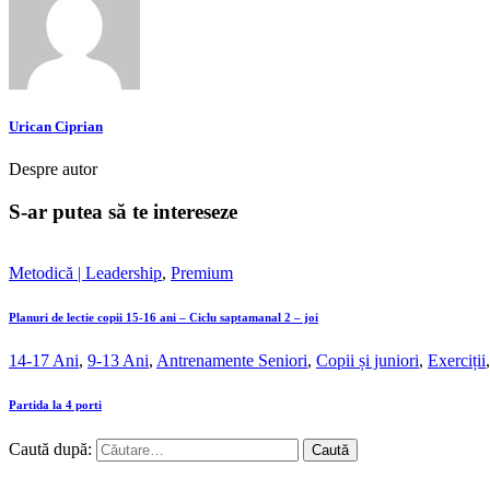
Urican Ciprian
Despre autor
S-ar putea să te intereseze
Metodică | Leadership
,
Premium
Planuri de lectie copii 15-16 ani – Ciclu saptamanal 2 – joi
14-17 Ani
,
9-13 Ani
,
Antrenamente Seniori
,
Copii și juniori
,
Exerciții
Partida la 4 porti
Caută după: