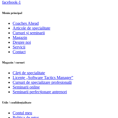
facebook-1
Meniu principal
Coaches Ahead
Articole de specialitate
Cursuri și seminarii
Magazin
Despre noi
Servicii
Contact
Magazin / cursuri
Cărți de specialitate
Licențe „Software Tactics Manager”
Cursuri de specializare profesională
Seminarii online
Seminarii perfecționare antrenori
Utile / confidențialitate
Contul meu
Politica de retur