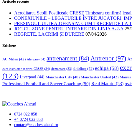
Articole recente
Acreditarea Școlii Postliceale CRSSE Timișoara confirmă legalit
CONEXIUNILE – LEGĂTURILE ÎNTRE JUCĂTORI, IM
PRESINGUL ULTRA-OFENSIV: CUM TRECEM DE LA TE
JOC CU ZONE PENTRU INTRARE DIN LINIA A-2-A
25/
REGRETE, LACRIMI ȘI DURERE
07/04/2026
Etichete
Antrenor
(97)
antrenament
(84)
Ar
AC Milan
(42)
Alergare
(34)
exer
echipă
(58)
dribling
(42)
curs instructor sportiv. CRSSE
(34)
demarcare
(33)
(123)
Liverpool
(44)
Manchester United
(42)
Marius
Manchester City
(40)
Professional Football and Soccer Coaching
(50)
Real Madrid
(53)
rezi
0724 022 858
+4 0724 022 858
contact@coaches-ahead.ro