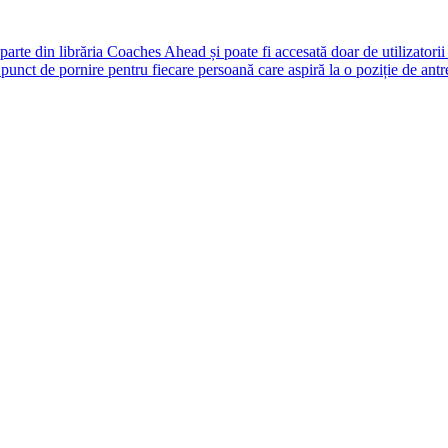
rte din librăria Coaches Ahead și poate fi accesată doar de utilizatori
unct de pornire pentru fiecare persoană care aspiră la o poziție de antr