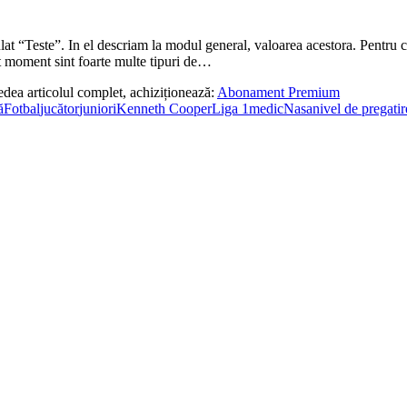
ulat “Teste”. In el descriam la modul general, valoarea acestora. Pentru ca
est moment sint foarte multe tipuri de…
edea articolul complet, achiziționează:
Abonament Premium
ă
Fotbal
jucător
juniori
Kenneth Cooper
Liga 1
medic
Nasa
nivel de pregatir