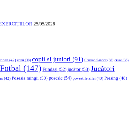
EXERCIȚIILOR
25/05/2026
copii si juniori
(91)
rican
(42)
copii
(38)
Cristian Sandor
(38)
crsse
(36)
Fotbal
(147)
Jucători
Fundași
(52)
jucător
(53)
Posesia mingii
(50)
posesie
(54)
Presing
(48)
ar
(42)
povestile zilei
(43)