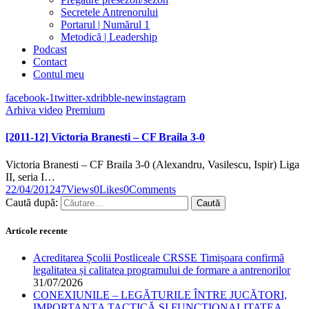
Secretele Antrenorului
Portarul | Numărul 1
Metodică | Leadership
Podcast
Contact
Contul meu
facebook-1
twitter-x
dribble-new
instagram
Arhiva video
Premium
[2011-12] Victoria Branesti – CF Braila 3-0
Victoria Branesti – CF Braila 3-0 (Alexandru, Vasilescu, Ispir) Liga
II, seria I…
22/04/2012
47
Views
0
Likes
0
Comments
Caută după:
Articole recente
Acreditarea Școlii Postliceale CRSSE Timișoara confirmă
legalitatea și calitatea programului de formare a antrenorilor
31/07/2026
CONEXIUNILE – LEGĂTURILE ÎNTRE JUCĂTORI,
IMPORTANȚA TACTICĂ ȘI FUNCȚIONALITATEA