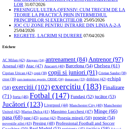
LOR
31/07/2026
PRESINGUL ULTRA-OFENSIV: CUM TRECEM DE LA
TEORIE LA PRACTICĂ PRIN INTERMEDIUL
PRINCIPIILOR ȘI EXERCIȚIILOR
25/05/2026
JOC CU ZONE PENTRU INTRARE DIN LINIA A-2-A
25/04/2026
REGRETE, LACRIMI ȘI DURERE
07/04/2026
Etichete
Antrenor
(97)
antrenament
(84)
AC Milan
(42)
Alergare
(34)
Chelsea
(61)
Barcelona
(54)
Arsenal
(48)
Atac
(47)
Atacanți
(40)
copii si juniori
(91)
Ciprian Urican
(42)
copii
(38)
Cristian Sandor
(38)
echipă
dribling
(42)
crsse
(36)
curs instructor sportiv. CRSSE
(34)
demarcare
(33)
exercitiu
(183)
exercitii
(102)
Finalizare
(58)
Fotbal
(147)
(71)
Fundași
(52)
jucător
(53)
forta
(46)
Jucători
(123)
Liverpool
(44)
Manchester
Manchester City
(40)
Minge
(66)
Massimo Lucchesi
(47)
United
(42)
Marius Dulca
(41)
pasa
(68)
Posesia mingii
(50)
posesie
(54)
pase
(45)
portar
(42)
Professional Football and Soccer
Presing
(48)
povestile zilei
(43)
tactica
(58)
Coaching
(50)
Real Madrid
(53)
rezistenta
(45)