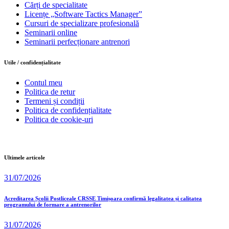
Cărți de specialitate
Licențe „Software Tactics Manager”
Cursuri de specializare profesională
Seminarii online
Seminarii perfecționare antrenori
Utile / confidențialitate
Contul meu
Politica de retur
Termeni și condiții
Politica de confidențialitate
Politica de cookie-uri
Ultimele articole
31/07/2026
Acreditarea Școlii Postliceale CRSSE Timișoara confirmă legalitatea și calitatea
programului de formare a antrenorilor
31/07/2026