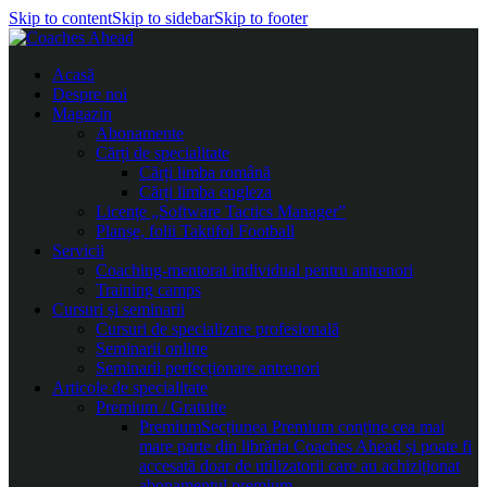
Skip to content
Skip to sidebar
Skip to footer
Acasă
Despre noi
Magazin
Abonamente
Cărți de specialitate
Cărți limba română
Cărți limba engleza
Licențe „Software Tactics Manager”
Planșe, folii Taktifol Football
Servicii
Coaching-mentorat individual pentru antrenori
Training camps
Cursuri și seminarii
Cursuri de specializare profesională
Seminarii online
Seminarii perfecționare antrenori
Articole de specialitate
Premium / Gratuite
Premium
Secțiunea Premium conține cea mai
mare parte din librăria Coaches Ahead și poate fi
accesată doar de utilizatorii care au achiziționat
abonamentul premium.