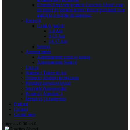
Gratuite
Articolele gratuite Coaches Ahead sunt
un punct de pornire pentru fiecare persoană care
aspiră la o poziție de antrenor.
Exerciții
Copii și juniori
5-8 Ani
9-13 Ani
14-17 Ani
Seniori
Antrenamente
Antrenamente copii și juniori
Antrenamente Seniori
Tactică
Sisteme | Trasee de joc
Tehnică | Abilități individuale
Pregătire presezon/sezon
Secretele Antrenorului
Portarul | Numărul 1
Metodică | Leadership
Podcast
Contact
Contul meu
0 items
-
0.00 lei
0