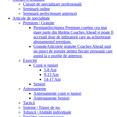
Cursuri de specializare profesională
Seminarii online
Seminarii perfecționare antrenori
Articole de specialitate
Premium / Gratuite
Premium
Secțiunea Premium conține cea mai
mare parte din librăria Coaches Ahead și poate fi
accesată doar de utilizatorii care au achiziționat
abonamentul premium.
Gratuite
Articolele gratuite Coaches Ahead sunt
un punct de pornire pentru fiecare persoană care
aspiră la o poziție de antrenor.
Exerciții
Copii și juniori
5-8 Ani
9-13 Ani
14-17 Ani
Seniori
Antrenamente
Antrenamente copii și juniori
Antrenamente Seniori
Tactică
Sisteme | Trasee de joc
Tehnică | Abilități individuale
Pregătire presezon/sezon