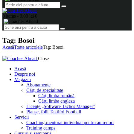
0 items
-
0.00 lei
0
Tag: Bosoi
Acasă
Toate articolele
Tag: Bosoi
Close
Acasă
Despre noi
Magazin
Abonamente
Cărți de specialitate
Cărți limba română
Cărți limba engleza
Licențe „Software Tactics Manager”
Planșe, folii Taktifol Football
Servicii
Coaching-mentorat individual pentru antrenori
Training camps
Cursuri și seminarii