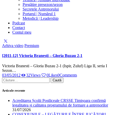
Pregătire presezon/sezon
Secretele Antrenorului
Portarul | Numărul 1
Metodică | Leadership
Podcast
Contact
Contul meu
facebook-
twitter-
dribble-
instagram
1
x
new
Arhiva video
Premium
[2011-12] Victoria Branesti – Gloria Buzau 2-1
Victoria Branesti – Gloria Buzau 2-1 (Ispir, Zuluf) Liga II, seria I
Sezon…
03/05/2012
32
Views
0
Likes
0
Comments
Caută
după:
Articole recente
Acreditarea Școlii Postliceale CRSSE Timișoara confirmă
legalitatea și calitatea programului de formare a antrenorilor
31/07/2026
CONEXIUNILE – LEGĂTURILE ÎNTRE JUCĂTORI,