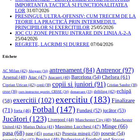
IMPORTANȚA TACTICĂ ȘI FUNCȚIONALITATEA
LOR
31/07/2026
PRESINGUL ULTRA-OFENSIV: CUM TRECEM DE LA
TEORIE LA PRACTICĂ PRIN INTERMEDIUL
PRINCIPIILOR ȘI EXERCIȚIILOR
25/05/2026
JOC CU ZONE PENTRU INTRARE DIN LINIA A-2-A
25/04/2026
REGRETE, LACRIMI ȘI DURERE
07/04/2026
Etichete
Antrenor
(97)
antrenament
(84)
AC Milan
(42)
Alergare
(34)
Chelsea
(61)
Barcelona
(54)
Arsenal
(48)
Atac
(47)
Atacanți
(40)
copii si juniori
(91)
Ciprian Urican
(42)
copii
(38)
Cristian Sandor
(38)
echipă
dribling
(42)
crsse
(36)
curs instructor sportiv. CRSSE
(34)
demarcare
(33)
exercitiu
(183)
exercitii
(102)
Finalizare
(58)
Fotbal
(147)
(71)
Fundași
(52)
jucător
(53)
forta
(46)
Jucători
(123)
Liverpool
(44)
Manchester
Manchester City
(40)
Minge
(66)
Massimo Lucchesi
(47)
United
(42)
Marius Dulca
(41)
pasa
(68)
Posesia mingii
(50)
posesie
(54)
pase
(45)
portar
(42)
Professional Football and Soccer
Presing
(48)
povestile zilei
(43)