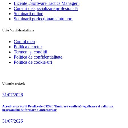
Licențe „Software Tactics Manager”
Cursuri de specializare profesională
Seminarii online
Seminarii perfecționare antrenori
Utile / confidențialitate
Contul meu
Politica de retur
Termeni și condiții
Politica de confidențialitate
Politica de cookie-uri
Ultimele articole
31/07/2026
Acreditarea Școlii Postliceale CRSSE Timișoara confirmă legalitatea și calitatea
programului de formare a antrenorilor
31/07/2026