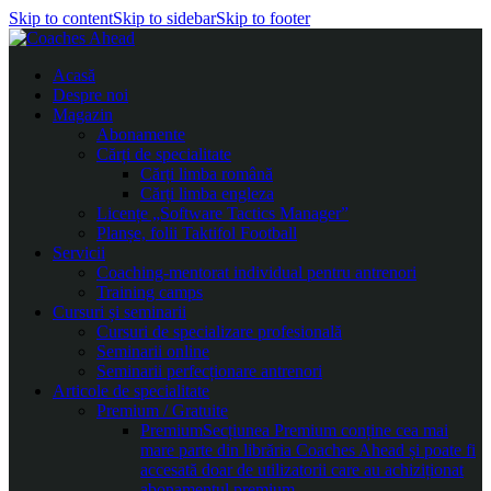
Skip to content
Skip to sidebar
Skip to footer
Acasă
Despre noi
Magazin
Abonamente
Cărți de specialitate
Cărți limba română
Cărți limba engleza
Licențe „Software Tactics Manager”
Planșe, folii Taktifol Football
Servicii
Coaching-mentorat individual pentru antrenori
Training camps
Cursuri și seminarii
Cursuri de specializare profesională
Seminarii online
Seminarii perfecționare antrenori
Articole de specialitate
Premium / Gratuite
Premium
Secțiunea Premium conține cea mai
mare parte din librăria Coaches Ahead și poate fi
accesată doar de utilizatorii care au achiziționat
abonamentul premium.