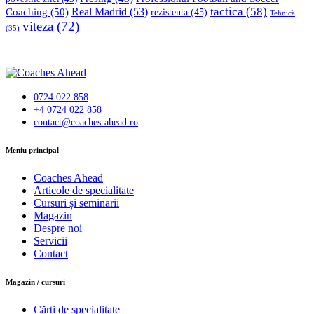
tactica
(58)
Coaching
(50)
Real Madrid
(53)
rezistenta
(45)
Tehnică
viteza
(72)
(35)
0724 022 858
+4 0724 022 858
contact@coaches-ahead.ro
facebook-
Meniu principal
1
Coaches Ahead
Articole de specialitate
Cursuri și seminarii
Magazin
Despre noi
Servicii
Contact
Magazin / cursuri
Cărți de specialitate