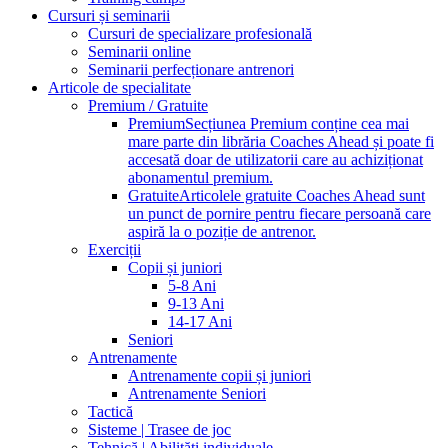
Cursuri și seminarii
Cursuri de specializare profesională
Seminarii online
Seminarii perfecționare antrenori
Articole de specialitate
Premium / Gratuite
Premium
Secțiunea Premium conține cea mai
mare parte din librăria Coaches Ahead și poate fi
accesată doar de utilizatorii care au achiziționat
abonamentul premium.
Gratuite
Articolele gratuite Coaches Ahead sunt
un punct de pornire pentru fiecare persoană care
aspiră la o poziție de antrenor.
Exerciții
Copii și juniori
5-8 Ani
9-13 Ani
14-17 Ani
Seniori
Antrenamente
Antrenamente copii și juniori
Antrenamente Seniori
Tactică
Sisteme | Trasee de joc
Tehnică | Abilități individuale