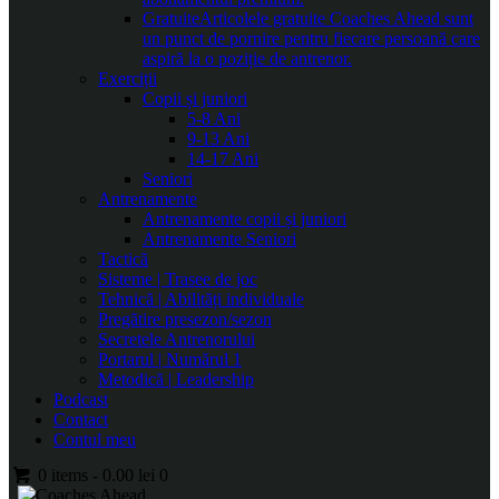
Gratuite
Articolele gratuite Coaches Ahead sunt
un punct de pornire pentru fiecare persoană care
aspiră la o poziție de antrenor.
Exerciții
Copii și juniori
5-8 Ani
9-13 Ani
14-17 Ani
Seniori
Antrenamente
Antrenamente copii și juniori
Antrenamente Seniori
Tactică
Sisteme | Trasee de joc
Tehnică | Abilități individuale
Pregătire presezon/sezon
Secretele Antrenorului
Portarul | Numărul 1
Metodică | Leadership
Podcast
Contact
Contul meu
0 items
-
0.00 lei
0