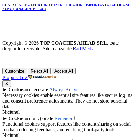
CONEXIUNILE – LEGĂTURILE ÎNTRE JUCĂTORI, IMPORTANȚA TACTICĂ ȘI
FUNCȚIONALITATEA LOR
Copyright © 2026
TOP COACHES AHEAD SRL
, toate
drepturile rezervate. Site realizat de
Rad Media
.
Customize
Reject All
Accept All
Propulsat de
✖
►
Cookie-uri necesare
Always Active
Necessary cookies enable essential site features like secure log-ins
and consent preference adjustments. They do not store personal
data.
Niciunul
►
Cookie-uri funcționale
Remarcă
Functional cookies support features like content sharing on social
media, collecting feedback, and enabling third-party tools.
Niciunul