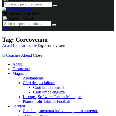
0 items
-
0.00 lei
0
Tag: Corcoveanu
Acasă
Toate articolele
Tag: Corcoveanu
Close
Acasă
Despre noi
Magazin
Abonamente
Cărți de specialitate
Cărți limba română
Cărți limba engleza
Licențe „Software Tactics Manager”
Planșe, folii Taktifol Football
Servicii
Coaching-mentorat individual pentru antrenori
Training camps