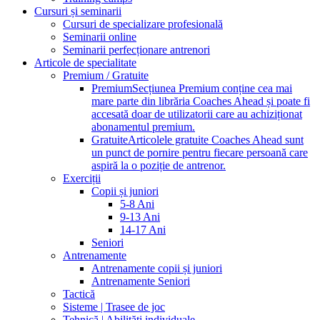
Cursuri și seminarii
Cursuri de specializare profesională
Seminarii online
Seminarii perfecționare antrenori
Articole de specialitate
Premium / Gratuite
Premium
Secțiunea Premium conține cea mai
mare parte din librăria Coaches Ahead și poate fi
accesată doar de utilizatorii care au achiziționat
abonamentul premium.
Gratuite
Articolele gratuite Coaches Ahead sunt
un punct de pornire pentru fiecare persoană care
aspiră la o poziție de antrenor.
Exerciții
Copii și juniori
5-8 Ani
9-13 Ani
14-17 Ani
Seniori
Antrenamente
Antrenamente copii și juniori
Antrenamente Seniori
Tactică
Sisteme | Trasee de joc
Tehnică | Abilități individuale