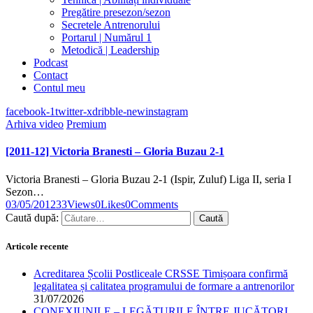
Pregătire presezon/sezon
Secretele Antrenorului
Portarul | Numărul 1
Metodică | Leadership
Podcast
Contact
Contul meu
facebook-1
twitter-x
dribble-new
instagram
Arhiva video
Premium
[2011-12] Victoria Branesti – Gloria Buzau 2-1
Victoria Branesti – Gloria Buzau 2-1 (Ispir, Zuluf) Liga II, seria I
Sezon…
03/05/2012
33
Views
0
Likes
0
Comments
Caută după:
Articole recente
Acreditarea Școlii Postliceale CRSSE Timișoara confirmă
legalitatea și calitatea programului de formare a antrenorilor
31/07/2026
CONEXIUNILE – LEGĂTURILE ÎNTRE JUCĂTORI,