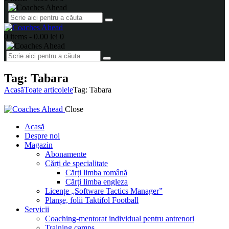
0 items
-
0.00 lei
0
Tag: Tabara
Acasă
Toate articolele
Tag: Tabara
Close
Acasă
Despre noi
Magazin
Abonamente
Cărți de specialitate
Cărți limba română
Cărți limba engleza
Licențe „Software Tactics Manager”
Planșe, folii Taktifol Football
Servicii
Coaching-mentorat individual pentru antrenori
Training camps