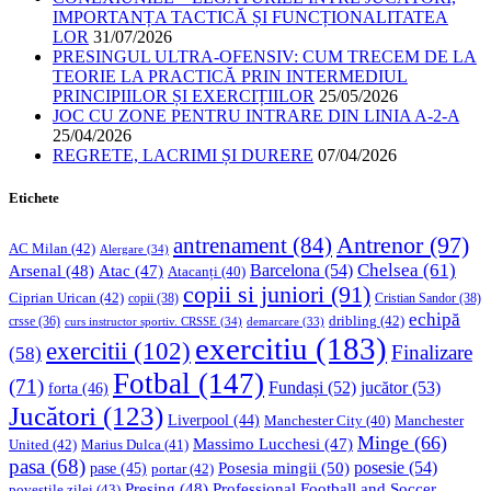
IMPORTANȚA TACTICĂ ȘI FUNCȚIONALITATEA
LOR
31/07/2026
PRESINGUL ULTRA-OFENSIV: CUM TRECEM DE LA
TEORIE LA PRACTICĂ PRIN INTERMEDIUL
PRINCIPIILOR ȘI EXERCIȚIILOR
25/05/2026
JOC CU ZONE PENTRU INTRARE DIN LINIA A-2-A
25/04/2026
REGRETE, LACRIMI ȘI DURERE
07/04/2026
Etichete
Antrenor
(97)
antrenament
(84)
AC Milan
(42)
Alergare
(34)
Chelsea
(61)
Barcelona
(54)
Arsenal
(48)
Atac
(47)
Atacanți
(40)
copii si juniori
(91)
Ciprian Urican
(42)
copii
(38)
Cristian Sandor
(38)
echipă
dribling
(42)
crsse
(36)
curs instructor sportiv. CRSSE
(34)
demarcare
(33)
exercitiu
(183)
exercitii
(102)
Finalizare
(58)
Fotbal
(147)
(71)
Fundași
(52)
jucător
(53)
forta
(46)
Jucători
(123)
Liverpool
(44)
Manchester
Manchester City
(40)
Minge
(66)
Massimo Lucchesi
(47)
United
(42)
Marius Dulca
(41)
pasa
(68)
Posesia mingii
(50)
posesie
(54)
pase
(45)
portar
(42)
Professional Football and Soccer
Presing
(48)
povestile zilei
(43)