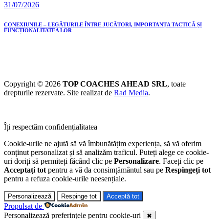
31/07/2026
CONEXIUNILE – LEGĂTURILE ÎNTRE JUCĂTORI, IMPORTANȚA TACTICĂ ȘI
FUNCȚIONALITATEA LOR
Copyright © 2026
TOP COACHES AHEAD SRL
, toate
drepturile rezervate. Site realizat de
Rad Media
.
Îți respectăm confidențialitatea
Cookie-urile ne ajută să vă îmbunătățim experiența, să vă oferim
conținut personalizat și să analizăm traficul. Puteți alege ce cookie-
uri doriți să permiteți făcând clic pe
Personalizare
. Faceți clic pe
Acceptați tot
pentru a vă da consimțământul sau pe
Respingeți tot
pentru a refuza cookie-urile neesențiale.
Personalizează
Respinge tot
Acceptă tot
Propulsat de
Personalizează preferințele pentru cookie-uri
✖