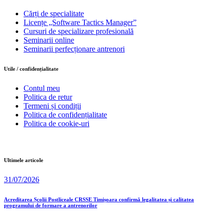
Cărți de specialitate
Licențe „Software Tactics Manager”
Cursuri de specializare profesională
Seminarii online
Seminarii perfecționare antrenori
Utile / confidențialitate
Contul meu
Politica de retur
Termeni și condiții
Politica de confidențialitate
Politica de cookie-uri
Ultimele articole
31/07/2026
Acreditarea Școlii Postliceale CRSSE Timișoara confirmă legalitatea și calitatea
programului de formare a antrenorilor