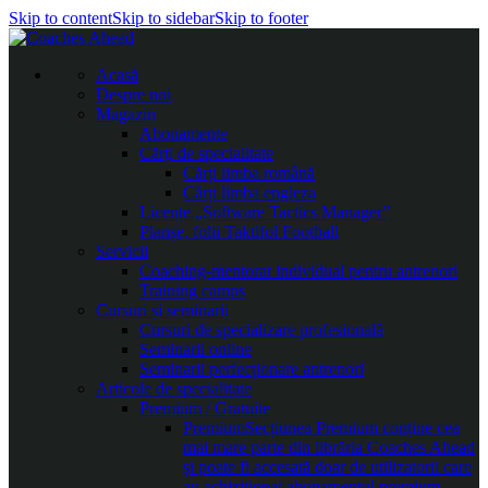
Skip to content
Skip to sidebar
Skip to footer
Acasă
Despre noi
Magazin
Abonamente
Cărți de specialitate
Cărți limba română
Cărți limba engleza
Licențe „Software Tactics Manager”
Planșe, folii Taktifol Football
Servicii
Coaching-mentorat individual pentru antrenori
Training camps
Cursuri și seminarii
Cursuri de specializare profesională
Seminarii online
Seminarii perfecționare antrenori
Articole de specialitate
Premium / Gratuite
Premium
Secțiunea Premium conține cea
mai mare parte din librăria Coaches Ahead
și poate fi accesată doar de utilizatorii care
au achiziționat abonamentul premium.