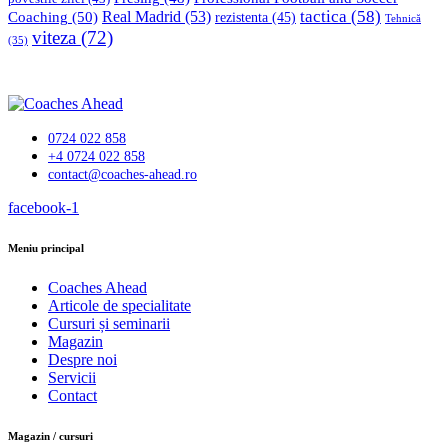
tactica
(58)
Coaching
(50)
Real Madrid
(53)
rezistenta
(45)
Tehnică
viteza
(72)
(35)
0724 022 858
+4 0724 022 858
contact@coaches-ahead.ro
facebook-1
Meniu principal
Coaches Ahead
Articole de specialitate
Cursuri și seminarii
Magazin
Despre noi
Servicii
Contact
Magazin / cursuri