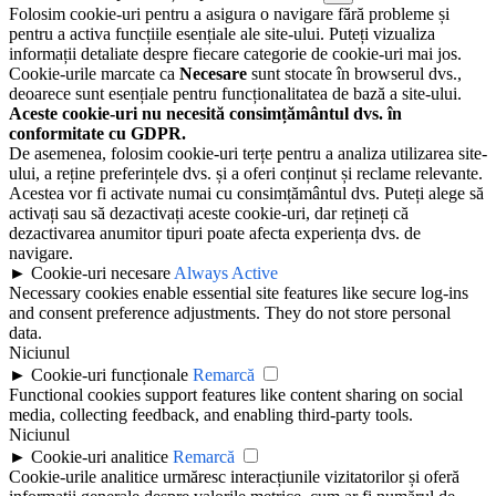
Folosim cookie-uri pentru a asigura o navigare fără probleme și
pentru a activa funcțiile esențiale ale site-ului. Puteți vizualiza
informații detaliate despre fiecare categorie de cookie-uri mai jos.
Cookie-urile marcate ca
Necesare
sunt stocate în browserul dvs.,
deoarece sunt esențiale pentru funcționalitatea de bază a site-ului.
Aceste cookie-uri nu necesită consimțământul dvs. în
conformitate cu GDPR.
De asemenea, folosim cookie-uri terțe pentru a analiza utilizarea site-
ului, a reține preferințele dvs. și a oferi conținut și reclame relevante.
Acestea vor fi activate numai cu consimțământul dvs. Puteți alege să
activați sau să dezactivați aceste cookie-uri, dar rețineți că
dezactivarea anumitor tipuri poate afecta experiența dvs. de
navigare.
►
Cookie-uri necesare
Always Active
Necessary cookies enable essential site features like secure log-ins
and consent preference adjustments. They do not store personal
data.
Niciunul
►
Cookie-uri funcționale
Remarcă
Functional cookies support features like content sharing on social
media, collecting feedback, and enabling third-party tools.
Niciunul
►
Cookie-uri analitice
Remarcă
Cookie-urile analitice urmăresc interacțiunile vizitatorilor și oferă