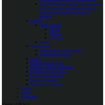
Gratuite
Articolele gratuite Coaches Ahead
sunt un punct de pornire pentru fiecare
persoană care aspiră la o poziție de
antrenor.
Exerciții
Copii și juniori
5-8 Ani
9-13 Ani
14-17 Ani
Seniori
Antrenamente
Antrenamente copii și juniori
Antrenamente Seniori
Tactică
Sisteme | Trasee de joc
Tehnică | Abilități individuale
Pregătire presezon/sezon
Secretele Antrenorului
Portarul | Numărul 1
Metodică | Leadership
Podcast
Contact
Contul meu
0 items
-
0.00 lei
0