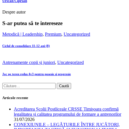
Urican Ciprian
Despre autor
S-ar putea să te intereseze
Metodică | Leadership
,
Premium
,
Uncategorized
Ciclul de consolidare 11-12 ani (8)
Antrenamente copii și juniori
,
Uncategorized
Joc pe teren redus 4v3 pentru posesie si progresie
Articole recente
Acreditarea Școlii Postliceale CRSSE Timișoara confirmă
legalitatea și calitatea programului de formare a antrenorilor
31/07/2026
CONEXIUNILE – LEGĂTURILE ÎNTRE JUCĂTORI,