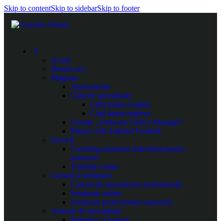
Skip to content
Skip to sidebar
Skip to footer
Acasă
Despre noi
Magazin
Abonamente
Cărți de specialitate
Cărți limba română
Cărți limba engleza
Licențe „Software Tactics Manager”
Planșe, folii Taktifol Football
Servicii
Coaching-mentorat individual pentru
antrenori
Training camps
Cursuri și seminarii
Cursuri de specializare profesională
Seminarii online
Seminarii perfecționare antrenori
Articole de specialitate
Premium / Gratuite