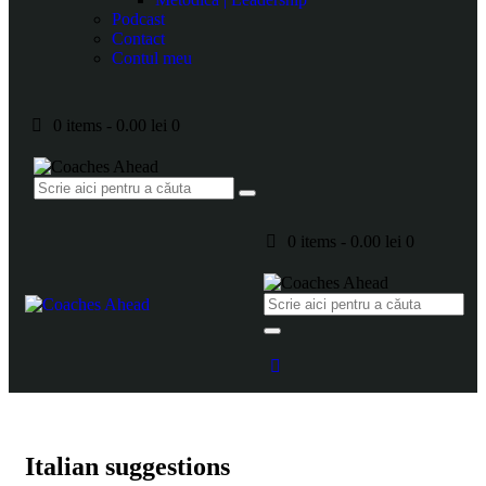
Podcast
Contact
Contul meu
0 items
-
0.00 lei
0
0 items
-
0.00 lei
0
Italian suggestions