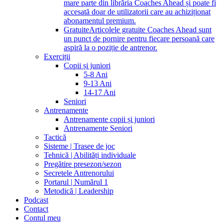
mare parte din librăria Coaches Ahead și poate fi
accesată doar de utilizatorii care au achiziționat
abonamentul premium.
Gratuite
Articolele gratuite Coaches Ahead sunt
un punct de pornire pentru fiecare persoană care
aspiră la o poziție de antrenor.
Exerciții
Copii și juniori
5-8 Ani
9-13 Ani
14-17 Ani
Seniori
Antrenamente
Antrenamente copii și juniori
Antrenamente Seniori
Tactică
Sisteme | Trasee de joc
Tehnică | Abilități individuale
Pregătire presezon/sezon
Secretele Antrenorului
Portarul | Numărul 1
Metodică | Leadership
Podcast
Contact
Contul meu