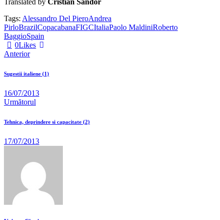
Translated by
Cristian Sandor
Tags:
Alessandro Del Piero
Andrea
Pirlo
Brazil
Copacabana
FIGC
Italia
Paolo Maldini
Roberto
Baggio
Spain
0
Likes
Anterior
Sugestii italiene (1)
16/07/2013
Următorul
Tehnica, deprindere si capacitate (2)
17/07/2013