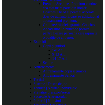
Premium
Secțiunea Premium conține
cea mai mare parte din librăria
Coaches Ahead și poate fi accesată
doar de utilizatorii care au achiziționat
abonamentul premium.
Gratuite
Articolele gratuite Coaches
Ahead sunt un punct de pornire
pentru fiecare persoană care aspiră la
o poziție de antrenor.
Exerciții
Copii și juniori
5-8 Ani
9-13 Ani
14-17 Ani
Seniori
Antrenamente
Antrenamente copii și juniori
Antrenamente Seniori
Tactică
Sisteme | Trasee de joc
Tehnică | Abilități individuale
Pregătire presezon/sezon
Secretele Antrenorului
Portarul | Numărul 1
Metodică | Leadership