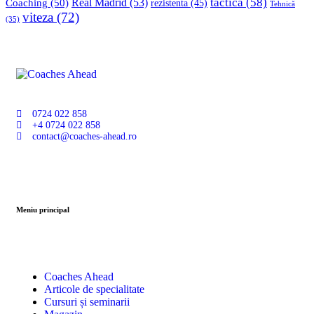
tactica
(58)
Coaching
(50)
Real Madrid
(53)
rezistenta
(45)
Tehnică
viteza
(72)
(35)
0724 022 858
+4 0724 022 858
contact@coaches-ahead.ro
Meniu principal
Coaches Ahead
Articole de specialitate
Cursuri și seminarii