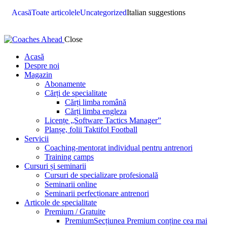
Acasă
Toate articolele
Uncategorized
Italian suggestions
Close
Acasă
Despre noi
Magazin
Abonamente
Cărți de specialitate
Cărți limba română
Cărți limba engleza
Licențe „Software Tactics Manager”
Planșe, folii Taktifol Football
Servicii
Coaching-mentorat individual pentru antrenori
Training camps
Cursuri și seminarii
Cursuri de specializare profesională
Seminarii online
Seminarii perfecționare antrenori
Articole de specialitate
Premium / Gratuite
Premium
Secțiunea Premium conține cea mai