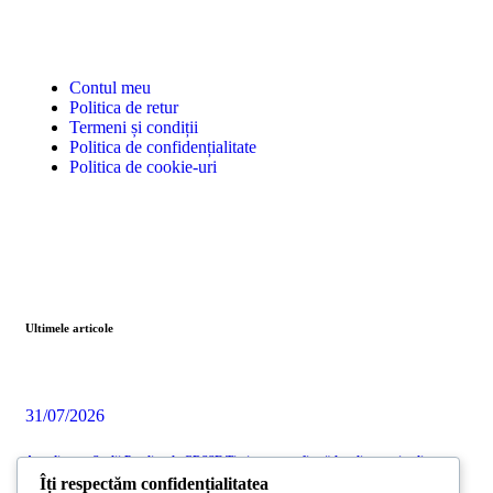
Contul meu
Politica de retur
Termeni și condiții
Politica de confidențialitate
Politica de cookie-uri
Ultimele articole
31/07/2026
Acreditarea Școlii Postliceale CRSSE Timișoara confirmă legalitatea și calitatea
programului de formare a antrenorilor
Îți respectăm confidențialitatea