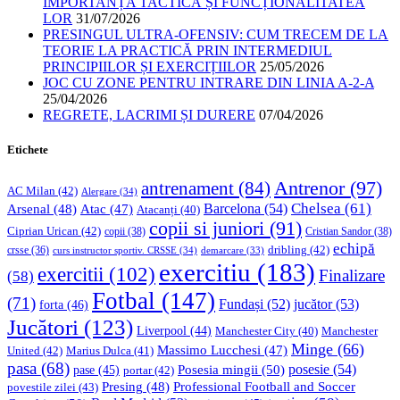
IMPORTANȚA TACTICĂ ȘI FUNCȚIONALITATEA
LOR
31/07/2026
PRESINGUL ULTRA-OFENSIV: CUM TRECEM DE LA
TEORIE LA PRACTICĂ PRIN INTERMEDIUL
PRINCIPIILOR ȘI EXERCIȚIILOR
25/05/2026
JOC CU ZONE PENTRU INTRARE DIN LINIA A-2-A
25/04/2026
REGRETE, LACRIMI ȘI DURERE
07/04/2026
Etichete
Antrenor
(97)
antrenament
(84)
AC Milan
(42)
Alergare
(34)
Chelsea
(61)
Barcelona
(54)
Arsenal
(48)
Atac
(47)
Atacanți
(40)
copii si juniori
(91)
Ciprian Urican
(42)
copii
(38)
Cristian Sandor
(38)
echipă
dribling
(42)
crsse
(36)
curs instructor sportiv. CRSSE
(34)
demarcare
(33)
exercitiu
(183)
exercitii
(102)
Finalizare
(58)
Fotbal
(147)
(71)
Fundași
(52)
jucător
(53)
forta
(46)
Jucători
(123)
Liverpool
(44)
Manchester
Manchester City
(40)
Minge
(66)
Massimo Lucchesi
(47)
United
(42)
Marius Dulca
(41)
pasa
(68)
Posesia mingii
(50)
posesie
(54)
pase
(45)
portar
(42)
Professional Football and Soccer
Presing
(48)
povestile zilei
(43)