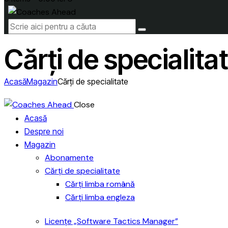
Cărți de specialita
Acasă
Magazin
Cărți de specialitate
Close
Acasă
Despre noi
Magazin
Abonamente
Cărți de specialitate
Cărți limba română
Cărți limba engleza
Licențe „Software Tactics Manager”