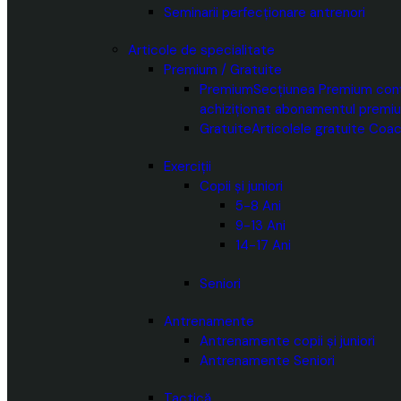
Seminarii perfecționare antrenori
Articole de specialitate
Premium / Gratuite
Premium
Secțiunea Premium conți
achiziționat abonamentul premi
Gratuite
Articolele gratuite Coac
Exerciții
Copii și juniori
5-8 Ani
9-13 Ani
14-17 Ani
Seniori
Antrenamente
Antrenamente copii și juniori
Antrenamente Seniori
Tactică