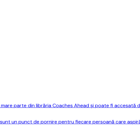
mare parte din librăria Coaches Ahead și poate fi accesată do
sunt un punct de pornire pentru fiecare persoană care aspiră 