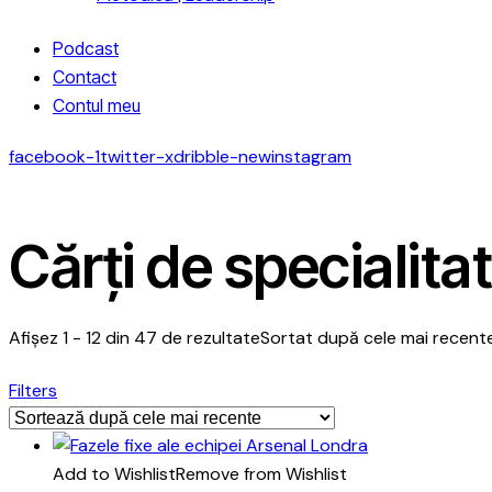
Podcast
Contact
Contul meu
facebook-1
twitter-x
dribble-new
instagram
Cărți de specialita
Afișez 1 - 12 din 47 de rezultate
Sortat după cele mai recent
Filters
Add to Wishlist
Remove from Wishlist