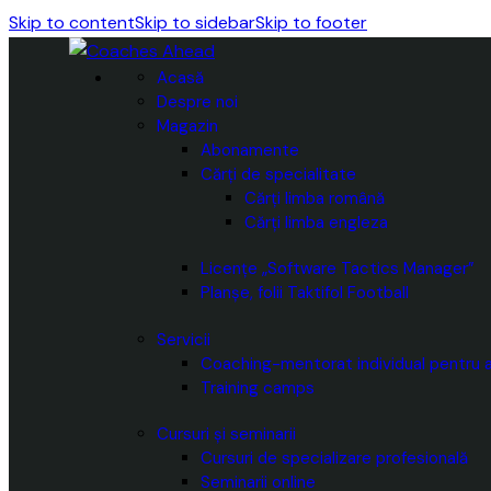
Skip to content
Skip to sidebar
Skip to footer
Acasă
Despre noi
Magazin
Abonamente
Cărți de specialitate
Cărți limba română
Cărți limba engleza
Licențe „Software Tactics Manager”
Planșe, folii Taktifol Football
Servicii
Coaching-mentorat individual pentru a
Training camps
Cursuri și seminarii
Cursuri de specializare profesională
Seminarii online