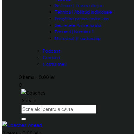
Sisteme | Trasee de joc
Tehnică | Abilități individuale
Pregătire presezon/sezon
Secretele Antrenorului
Portarul | Numărul 1
Metodică | Leadership
Podcast
Contact
Contul meu
0 items
-
0.00 lei
0
0 items
-
0.00 lei
0