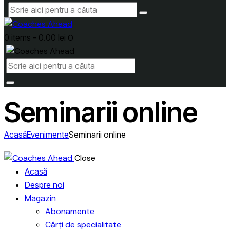
0 items
-
0.00 lei
0
Seminarii online
Acasă
Evenimente
Seminarii online
Close
Acasă
Despre noi
Magazin
Abonamente
Cărți de specialitate