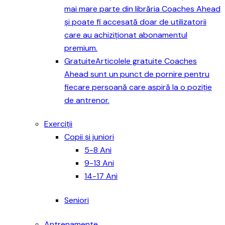
mai mare parte din librăria Coaches Ahead
și poate fi accesată doar de utilizatorii
care au achiziționat abonamentul
premium.
Gratuite
Articolele gratuite Coaches
Ahead sunt un punct de pornire pentru
fiecare persoană care aspiră la o poziție
de antrenor.
Exerciții
Copii și juniori
5-8 Ani
9-13 Ani
14-17 Ani
Seniori
Antrenamente