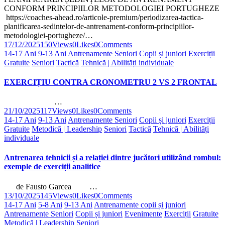
CONFORM PRINCIPIILOR METODOLOGIEI PORTUGHEZE
https://coaches-ahead.ro/articole-premium/periodizarea-tactica-
planificarea-sedintelor-de-antrenament-conform-principiilor-
metodologiei-portugheze/…
17/12/2025
150
Views
0
Likes
0
Comments
14-17 Ani
9-13 Ani
Antrenamente Seniori
Copii și juniori
Exerciții
Gratuite
Seniori
Tactică
Tehnică | Abilități individuale
EXERCIȚIU CONTRA CRONOMETRU 2 VS 2 FRONTAL
…
21/10/2025
117
Views
0
Likes
0
Comments
14-17 Ani
9-13 Ani
Antrenamente Seniori
Copii și juniori
Exerciții
Gratuite
Metodică | Leadership
Seniori
Tactică
Tehnică | Abilități
individuale
Antrenarea tehnicii și a relației dintre jucători utilizând rombul:
exemple de exerciții analitice
de Fausto Garcea …
13/10/2025
145
Views
0
Likes
0
Comments
14-17 Ani
5-8 Ani
9-13 Ani
Antrenamente copii și juniori
Antrenamente Seniori
Copii și juniori
Evenimente
Exerciții
Gratuite
Metodică | Leadership
Seniori