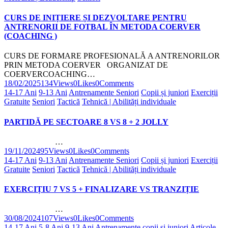
CURS DE INIȚIERE ȘI DEZVOLTARE PENTRU
ANTRENORII DE FOTBAL ÎN METODA COERVER
(COACHING )
CURS DE FORMARE PROFESIONALĂ A ANTRENORILOR
PRIN METODA COERVER ORGANIZAT DE
COERVERCOACHING…
18/02/2025
134
Views
0
Likes
0
Comments
14-17 Ani
9-13 Ani
Antrenamente Seniori
Copii și juniori
Exerciții
Gratuite
Seniori
Tactică
Tehnică | Abilități individuale
PARTIDĂ PE SECTOARE 8 VS 8 + 2 JOLLY
…
19/11/2024
95
Views
0
Likes
0
Comments
14-17 Ani
9-13 Ani
Antrenamente Seniori
Copii și juniori
Exerciții
Gratuite
Seniori
Tactică
Tehnică | Abilități individuale
EXERCIȚIU 7 VS 5 + FINALIZARE VS TRANZIȚIE
…
30/08/2024
107
Views
0
Likes
0
Comments
14-17 Ani
5-8 Ani
9-13 Ani
Antrenamente copii și juniori
Articole