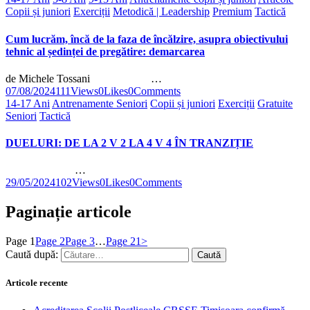
Copii și juniori
Exerciții
Metodică | Leadership
Premium
Tactică
Cum lucrăm, încă de la faza de încălzire, asupra obiectivului
tehnic al ședinței de pregătire: demarcarea
de Michele Tossani …
07/08/2024
111
Views
0
Likes
0
Comments
14-17 Ani
Antrenamente Seniori
Copii și juniori
Exerciții
Gratuite
Seniori
Tactică
DUELURI: DE LA 2 V 2 LA 4 V 4 ÎN TRANZIȚIE
…
29/05/2024
102
Views
0
Likes
0
Comments
Paginație articole
Page
1
Page
2
Page
3
…
Page
21
>
Caută după:
Articole recente