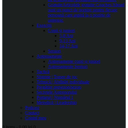
Gratuite
Articolele gratuite Coaches Ahead
sunt un punct de pornire pentru fiecare
persoană care aspiră la o poziție de
antrenor.
Exerciții
Copii și juniori
5-8 Ani
9-13 Ani
14-17 Ani
Seniori
Antrenamente
Antrenamente copii și juniori
Antrenamente Seniori
Tactică
Sisteme | Trasee de joc
Tehnică | Abilități individuale
Pregătire presezon/sezon
Secretele Antrenorului
Portarul | Numărul 1
Metodică | Leadership
Podcast
Contact
Contul meu
0 items
-
0.00 lei
0