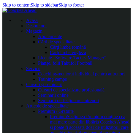
Skip to content
Skip to sidebar
Skip to footer
Acasă
Despre noi
Magazin
Abonamente
Cărți de specialitate
Cărți limba română
Cărți limba engleza
Licențe „Software Tactics Manager”
Planșe, folii Taktifol Football
Servicii
Coaching-mentorat individual pentru antrenori
Training camps
Cursuri și seminarii
Cursuri de specializare profesională
Seminarii online
Seminarii perfecționare antrenori
Articole de specialitate
Premium / Gratuite
Premium
Secțiunea Premium conține cea
mai mare parte din librăria Coaches Ahead
și poate fi accesată doar de utilizatorii care
au achiziționat abonamentul premium.