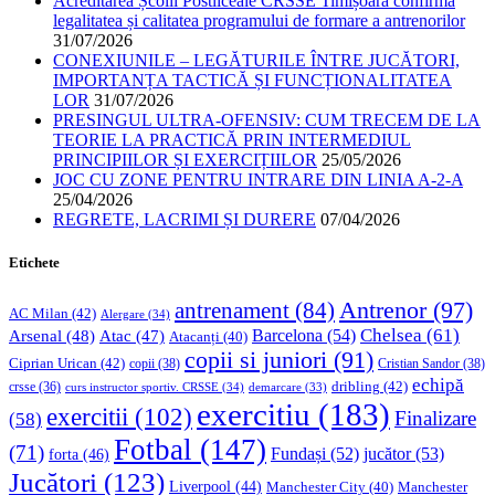
Acreditarea Școlii Postliceale CRSSE Timișoara confirmă
legalitatea și calitatea programului de formare a antrenorilor
31/07/2026
CONEXIUNILE – LEGĂTURILE ÎNTRE JUCĂTORI,
IMPORTANȚA TACTICĂ ȘI FUNCȚIONALITATEA
LOR
31/07/2026
PRESINGUL ULTRA-OFENSIV: CUM TRECEM DE LA
TEORIE LA PRACTICĂ PRIN INTERMEDIUL
PRINCIPIILOR ȘI EXERCIȚIILOR
25/05/2026
JOC CU ZONE PENTRU INTRARE DIN LINIA A-2-A
25/04/2026
REGRETE, LACRIMI ȘI DURERE
07/04/2026
Etichete
Antrenor
(97)
antrenament
(84)
AC Milan
(42)
Alergare
(34)
Chelsea
(61)
Barcelona
(54)
Arsenal
(48)
Atac
(47)
Atacanți
(40)
copii si juniori
(91)
Ciprian Urican
(42)
copii
(38)
Cristian Sandor
(38)
echipă
dribling
(42)
crsse
(36)
curs instructor sportiv. CRSSE
(34)
demarcare
(33)
exercitiu
(183)
exercitii
(102)
Finalizare
(58)
Fotbal
(147)
(71)
Fundași
(52)
jucător
(53)
forta
(46)
Jucători
(123)
Liverpool
(44)
Manchester
Manchester City
(40)