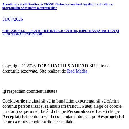
Acreditarea Școlii Postliceale CRSSE Timișoara confirmă legalitatea și calitatea
programului de formare a antrenorilor
31/07/2026
CONEXIUNILE – LEGĂTURILE ÎNTRE JUCĂTORI, IMPORTANȚA TACTICĂ ȘI
FUNCȚIONALITATEA LOR
Copyright © 2026
TOP COACHES AHEAD SRL
, toate
drepturile rezervate. Site realizat de
Rad Media
.
Îți respectăm confidențialitatea
Cookie-urile ne ajută să vă îmbunătățim experiența, să vă oferim
conținut personalizat și să analizăm traficul. Puteți alege ce cookie-
uri doriți să permiteți făcând clic pe
Personalizare
. Faceți clic pe
Acceptați tot
pentru a vă da consimțământul sau pe
Respingeți tot
pentru a refuza cookie-urile neesențiale.