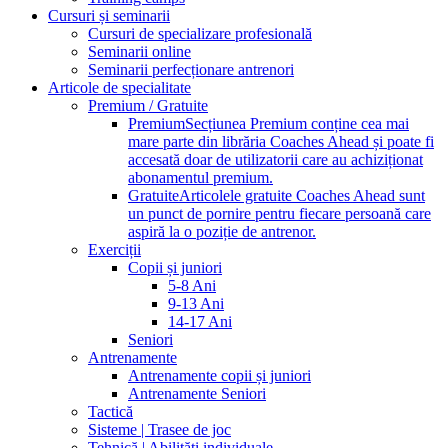
Cursuri și seminarii
Cursuri de specializare profesională
Seminarii online
Seminarii perfecționare antrenori
Articole de specialitate
Premium / Gratuite
Premium
Secțiunea Premium conține cea mai
mare parte din librăria Coaches Ahead și poate fi
accesată doar de utilizatorii care au achiziționat
abonamentul premium.
Gratuite
Articolele gratuite Coaches Ahead sunt
un punct de pornire pentru fiecare persoană care
aspiră la o poziție de antrenor.
Exerciții
Copii și juniori
5-8 Ani
9-13 Ani
14-17 Ani
Seniori
Antrenamente
Antrenamente copii și juniori
Antrenamente Seniori
Tactică
Sisteme | Trasee de joc
Tehnică | Abilități individuale