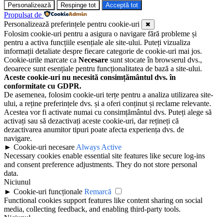
Personalizează
Respinge tot
Acceptă tot
Propulsat de
Personalizează preferințele pentru cookie-uri
✖
Folosim cookie-uri pentru a asigura o navigare fără probleme și
pentru a activa funcțiile esențiale ale site-ului. Puteți vizualiza
informații detaliate despre fiecare categorie de cookie-uri mai jos.
Cookie-urile marcate ca
Necesare
sunt stocate în browserul dvs.,
deoarece sunt esențiale pentru funcționalitatea de bază a site-ului.
Aceste cookie-uri nu necesită consimțământul dvs. în
conformitate cu GDPR.
De asemenea, folosim cookie-uri terțe pentru a analiza utilizarea site-
ului, a reține preferințele dvs. și a oferi conținut și reclame relevante.
Acestea vor fi activate numai cu consimțământul dvs. Puteți alege să
activați sau să dezactivați aceste cookie-uri, dar rețineți că
dezactivarea anumitor tipuri poate afecta experiența dvs. de
navigare.
►
Cookie-uri necesare
Always Active
Necessary cookies enable essential site features like secure log-ins
and consent preference adjustments. They do not store personal
data.
Niciunul
►
Cookie-uri funcționale
Remarcă
Functional cookies support features like content sharing on social
media, collecting feedback, and enabling third-party tools.