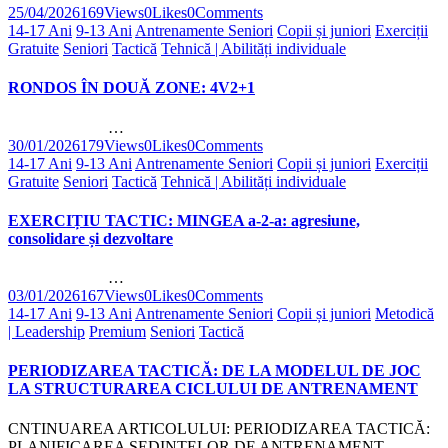
25/04/2026
169
Views
0
Likes
0
Comments
14-17 Ani
9-13 Ani
Antrenamente Seniori
Copii și juniori
Exerciții
Gratuite
Seniori
Tactică
Tehnică | Abilități individuale
RONDOS ÎN DOUĂ ZONE: 4V2+1
…
30/01/2026
179
Views
0
Likes
0
Comments
14-17 Ani
9-13 Ani
Antrenamente Seniori
Copii și juniori
Exerciții
Gratuite
Seniori
Tactică
Tehnică | Abilități individuale
EXERCIȚIU TACTIC: MINGEA a-2-a: agresiune,
consolidare și dezvoltare
…
03/01/2026
167
Views
0
Likes
0
Comments
14-17 Ani
9-13 Ani
Antrenamente Seniori
Copii și juniori
Metodică
| Leadership
Premium
Seniori
Tactică
PERIODIZAREA TACTICĂ: DE LA MODELUL DE JOC
LA STRUCTURAREA CICLULUI DE ANTRENAMENT
CNTINUAREA ARTICOLULUI: PERIODIZAREA TACTICĂ:
PLANIFICAREA ȘEDINȚELOR DE ANTRENAMENT