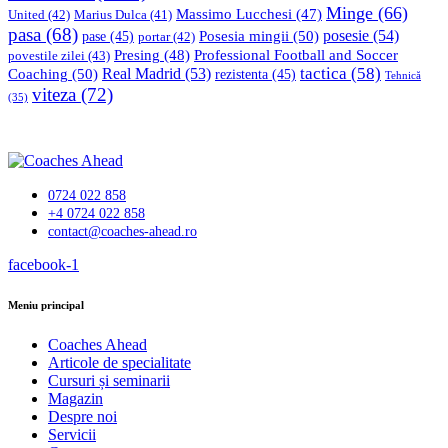
Minge
(66)
Massimo Lucchesi
(47)
United
(42)
Marius Dulca
(41)
pasa
(68)
Posesia mingii
(50)
posesie
(54)
pase
(45)
portar
(42)
Professional Football and Soccer
Presing
(48)
povestile zilei
(43)
tactica
(58)
Coaching
(50)
Real Madrid
(53)
rezistenta
(45)
Tehnică
viteza
(72)
(35)
0724 022 858
+4 0724 022 858
contact@coaches-ahead.ro
facebook-1
Meniu principal
Coaches Ahead
Articole de specialitate
Cursuri și seminarii
Magazin
Despre noi
Servicii