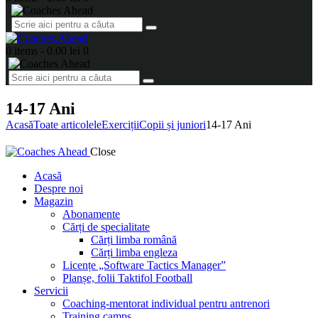
0 items
-
0.00 lei
0
14-17 Ani
Acasă
Toate articolele
Exerciții
Copii și juniori
14-17 Ani
Close
Acasă
Despre noi
Magazin
Abonamente
Cărți de specialitate
Cărți limba română
Cărți limba engleza
Licențe „Software Tactics Manager”
Planșe, folii Taktifol Football
Servicii
Coaching-mentorat individual pentru antrenori
Training camps