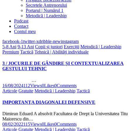
Secretele Antrenorului
Portarul | Numărul 1
Metodică | Leadership
Podcast
Contact
Contul meu
facebook-1
twitter-x
dribble-new
instagram
5-8 Ani
9-13 Ani
Copii și juniori
Exerciții
Metodică | Leadership
Premium
Tactică
Tehnică | Abilități individuale
3 / JOCURILE DE GÂNDIRE ȘI CONTEXTUALIZAREA
GESTULUI TEHNIC
…
16/08/2024
112
Views
0
Likes
0
Comments
Articole
Gratuite
Metodică | Leadership
Tactică
IMPORTANȚA DIAGONALEI DEFENSIVE
Dimiean Eduard A absolvit Facultatea de Drept la Universitatea Titu
Maiorescu din…
08/02/2022
115
Views
0
Likes
0
Comments
Articole
Gratuite
Metodică | Leadership
Tactică