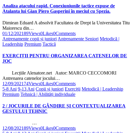
Analiza atacului rapid. Conexiuniunile tactice expuse de
Atalanta lui Gian Piero Gasperini în meciul cu Spezia.
Dimiean Eduard A absolvit Facultatea de Drept la Universitatea Titu
Maiorescu din…
01/12/2021
89
Views
0
Likes
0
Comments
Antrenamente copii și juniori
Antrenamente Seniori
Metodică |
Leadership
Premium
Tactică
EXERCIȚII PENTRU ORGANIZAREA CATENELOR DE
JOC
Lecțiile Alenatore.net Autor: MARCO CECCOMORI
Antrenarea catenelor jocului…
12/09/2021
74
Views
0
Likes
0
Comments
5-8 Ani
9-13 Ani
Copii și juniori
Exerciții
Metodică | Leadership
Premium
Tehnică | Abilități individuale
2 / JOCURILE DE GÂNDIRE ȘI CONTEXTUALIZAREA
GESTULUI TEHNIC
…
12/08/2021
89
Views
0
Likes
0
Comments