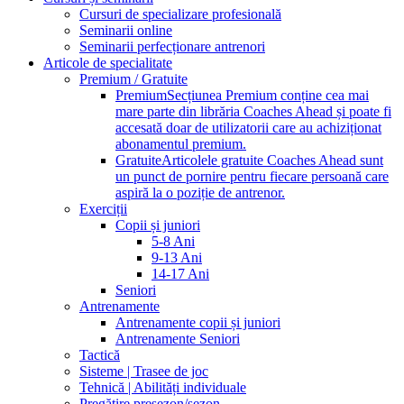
Cursuri de specializare profesională
Seminarii online
Seminarii perfecționare antrenori
Articole de specialitate
Premium / Gratuite
Premium
Secțiunea Premium conține cea mai
mare parte din librăria Coaches Ahead și poate fi
accesată doar de utilizatorii care au achiziționat
abonamentul premium.
Gratuite
Articolele gratuite Coaches Ahead sunt
un punct de pornire pentru fiecare persoană care
aspiră la o poziție de antrenor.
Exerciții
Copii și juniori
5-8 Ani
9-13 Ani
14-17 Ani
Seniori
Antrenamente
Antrenamente copii și juniori
Antrenamente Seniori
Tactică
Sisteme | Trasee de joc
Tehnică | Abilități individuale
Pregătire presezon/sezon