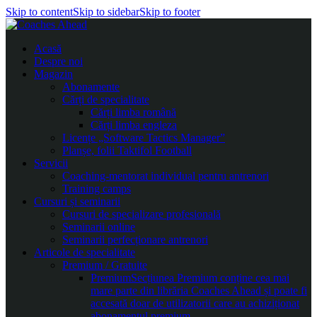
Skip to content
Skip to sidebar
Skip to footer
Acasă
Despre noi
Magazin
Abonamente
Cărți de specialitate
Cărți limba română
Cărți limba engleza
Licențe „Software Tactics Manager”
Planșe, folii Taktifol Football
Servicii
Coaching-mentorat individual pentru antrenori
Training camps
Cursuri și seminarii
Cursuri de specializare profesională
Seminarii online
Seminarii perfecționare antrenori
Articole de specialitate
Premium / Gratuite
Premium
Secțiunea Premium conține cea mai
mare parte din librăria Coaches Ahead și poate fi
accesată doar de utilizatorii care au achiziționat
abonamentul premium.