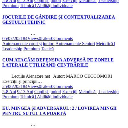
5-8 Ani
9-13 Ani
Copii și juniori
Exerciții
Metodică | Leadership
Premium
Tehnică | Abilități individuale
JOCURILE DE GÂNDIRE ȘI CONTEXTUALIZAREA
GESTULUI TEHNIC
…
05/07/2021
84
Views
0
Likes
0
Comments
Antrenamente copii și juniori
Antrenamente Seniori
Metodică |
Leadership
Premium
Tactică
CUM ATACĂM DEFENSIVA ADVERSĂ PE ZONELE
LATERALE UTILIZÂND CENTRĂRILE
Lecțiile Alenatore.net Autor: MARCO CECCOMORI
Exerciții și principii…
25/06/2021
84
Views
0
Likes
0
Comments
5-8 Ani
9-13 Ani
Copii și juniori
Exerciții
Metodică | Leadership
Premium
Tehnică | Abilități individuale
EU, MINGEA ȘI ADVERSARUL: 2 / LOVIREA MINGII
PENTRU ȘUTUL LA POARTĂ
…