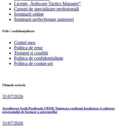
Licențe „Software Tactics Manager”
Cursuri de specializare profesională
Seminarii online
Seminarii perfecționare antrenori
Utile / confidențialitate
Contul meu
Politica de retur
Termeni și condiții
Politica de confidențialitate
Politica de cookie-uri
Ultimele articole
31/07/2026
Acreditarea Școlii Postliceale CRSSE Timișoara confirmă legalitatea și calitatea
programului de formare a antrenorilor
31/07/2026