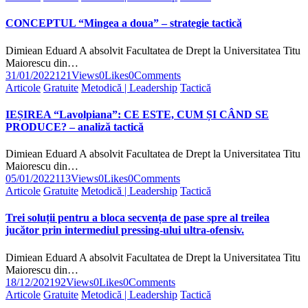
CONCEPTUL “Mingea a doua” – strategie tactică
Dimiean Eduard A absolvit Facultatea de Drept la Universitatea Titu
Maiorescu din…
31/01/2022
121
Views
0
Likes
0
Comments
Articole
Gratuite
Metodică | Leadership
Tactică
IEȘIREA “Lavolpiana”: CE ESTE, CUM ȘI CÂND SE
PRODUCE? – analiză tactică
Dimiean Eduard A absolvit Facultatea de Drept la Universitatea Titu
Maiorescu din…
05/01/2022
113
Views
0
Likes
0
Comments
Articole
Gratuite
Metodică | Leadership
Tactică
Trei soluții pentru a bloca secvența de pase spre al treilea
jucător prin intermediul pressing-ului ultra-ofensiv.
Dimiean Eduard A absolvit Facultatea de Drept la Universitatea Titu
Maiorescu din…
18/12/2021
92
Views
0
Likes
0
Comments
Articole
Gratuite
Metodică | Leadership
Tactică