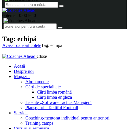
0 items
-
0.00 lei
0
Tag: echipă
Acasă
Toate articolele
Tag: echipă
Close
Acasă
Despre noi
Magazin
Abonamente
Cărți de specialitate
Cărți limba română
Cărți limba engleza
Licențe „Software Tactics Manager”
Planșe, folii Taktifol Football
Servicii
Coaching-mentorat individual pentru antrenori
Training camps
Cursuri și seminarii