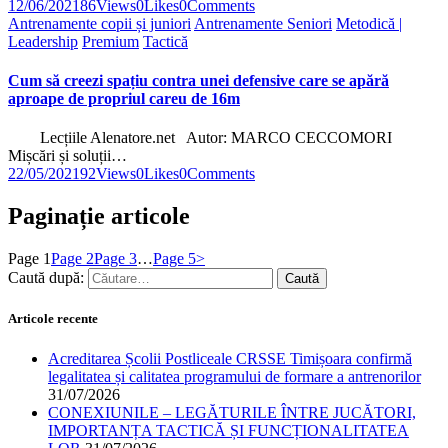
12/06/2021
86
Views
0
Likes
0
Comments
Antrenamente copii și juniori
Antrenamente Seniori
Metodică |
Leadership
Premium
Tactică
Cum să creezi spațiu contra unei defensive care se apără
aproape de propriul careu de 16m
Lecțiile Alenatore.net Autor: MARCO CECCOMORI
Mișcări și soluții…
22/05/2021
92
Views
0
Likes
0
Comments
Paginație articole
Page
1
Page
2
Page
3
…
Page
5
>
Caută după:
Articole recente
Acreditarea Școlii Postliceale CRSSE Timișoara confirmă
legalitatea și calitatea programului de formare a antrenorilor
31/07/2026
CONEXIUNILE – LEGĂTURILE ÎNTRE JUCĂTORI,
IMPORTANȚA TACTICĂ ȘI FUNCȚIONALITATEA