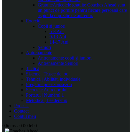
Gratuite
Articolele gratuite Coaches Ahead sunt
un punct de pornire pentru fiecare persoană care
aspiră la o poziție de antrenor.
Exerciții
Copii și juniori
5-8 Ani
9-13 Ani
14-17 Ani
Seniori
Antrenamente
Antrenamente copii și juniori
Antrenamente Seniori
Tactică
Sisteme | Trasee de joc
Tehnică | Abilități individuale
Pregătire presezon/sezon
Secretele Antrenorului
Portarul | Numărul 1
Metodică | Leadership
Podcast
Contact
Contul meu
0 items
-
0.00 lei
0