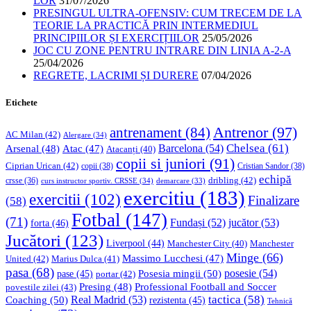
LOR
31/07/2026
PRESINGUL ULTRA-OFENSIV: CUM TRECEM DE LA
TEORIE LA PRACTICĂ PRIN INTERMEDIUL
PRINCIPIILOR ȘI EXERCIȚIILOR
25/05/2026
JOC CU ZONE PENTRU INTRARE DIN LINIA A-2-A
25/04/2026
REGRETE, LACRIMI ȘI DURERE
07/04/2026
Etichete
Antrenor
(97)
antrenament
(84)
AC Milan
(42)
Alergare
(34)
Chelsea
(61)
Barcelona
(54)
Arsenal
(48)
Atac
(47)
Atacanți
(40)
copii si juniori
(91)
Ciprian Urican
(42)
copii
(38)
Cristian Sandor
(38)
echipă
dribling
(42)
crsse
(36)
curs instructor sportiv. CRSSE
(34)
demarcare
(33)
exercitiu
(183)
exercitii
(102)
Finalizare
(58)
Fotbal
(147)
(71)
Fundași
(52)
jucător
(53)
forta
(46)
Jucători
(123)
Liverpool
(44)
Manchester
Manchester City
(40)
Minge
(66)
Massimo Lucchesi
(47)
United
(42)
Marius Dulca
(41)
pasa
(68)
Posesia mingii
(50)
posesie
(54)
pase
(45)
portar
(42)
Professional Football and Soccer
Presing
(48)
povestile zilei
(43)
tactica
(58)
Coaching
(50)
Real Madrid
(53)
rezistenta
(45)
Tehnică