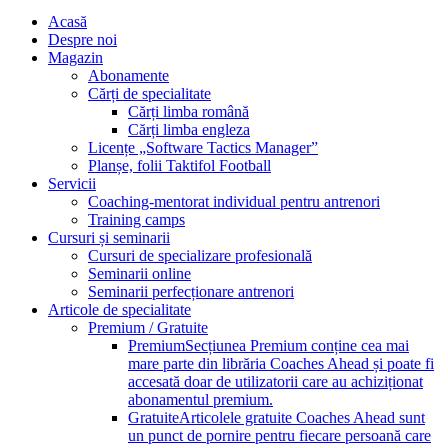
Acasă
Despre noi
Magazin
Abonamente
Cărți de specialitate
Cărți limba română
Cărți limba engleza
Licențe „Software Tactics Manager”
Planșe, folii Taktifol Football
Servicii
Coaching-mentorat individual pentru antrenori
Training camps
Cursuri și seminarii
Cursuri de specializare profesională
Seminarii online
Seminarii perfecționare antrenori
Articole de specialitate
Premium / Gratuite
Premium
Secțiunea Premium conține cea mai
mare parte din librăria Coaches Ahead și poate fi
accesată doar de utilizatorii care au achiziționat
abonamentul premium.
Gratuite
Articolele gratuite Coaches Ahead sunt
un punct de pornire pentru fiecare persoană care