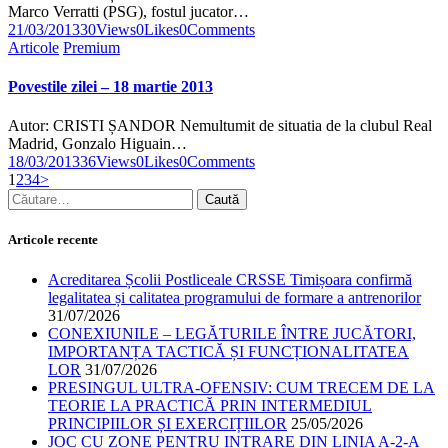
Marco Verratti (PSG), fostul jucator…
21/03/2013
30
Views
0
Likes
0
Comments
Articole
Premium
Povestile zilei – 18 martie 2013
Autor: CRISTI ȘANDOR Nemultumit de situatia de la clubul Real
Madrid, Gonzalo Higuain…
18/03/2013
36
Views
0
Likes
0
Comments
1
2
3
4
>
Articole recente
Acreditarea Școlii Postliceale CRSSE Timișoara confirmă
legalitatea și calitatea programului de formare a antrenorilor
31/07/2026
CONEXIUNILE – LEGĂTURILE ÎNTRE JUCĂTORI,
IMPORTANȚA TACTICĂ ȘI FUNCȚIONALITATEA
LOR
31/07/2026
PRESINGUL ULTRA-OFENSIV: CUM TRECEM DE LA
TEORIE LA PRACTICĂ PRIN INTERMEDIUL
PRINCIPIILOR ȘI EXERCIȚIILOR
25/05/2026
JOC CU ZONE PENTRU INTRARE DIN LINIA A-2-A