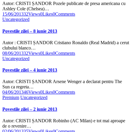
Autor: CRISTI ȘANDOR Pozele publicate de presa americana cu
Ashley Cole (Chelsea)…
15/06/2013
32
Views
0
Likes
0
Comments
Uncategorized
Povestile zilei – 8 iunie 2013
Autor : CRISTI ȘANDOR Cristiano Ronaldo (Real Madrid) a cerut
clubului blanco…
08/06/2013
32
Views
0
Likes
0
Comments
Uncategorized
Povestile zilei – 4 iunie 2013
Autor: CRISTI ȘANDOR Arsene Wenger a declarat pentru The
Sun ca regreta…
04/06/2013
46
Views
0
Likes
0
Comments
Premium
Uncategorized
Povestile zilei – 2 iunie 2013
Autor: CRISTI ȘANDOR Robinho (AC Milan) e tot mai aproape
de o revenire…
02/06/2013
35
Views
0
Likes
0
Comments