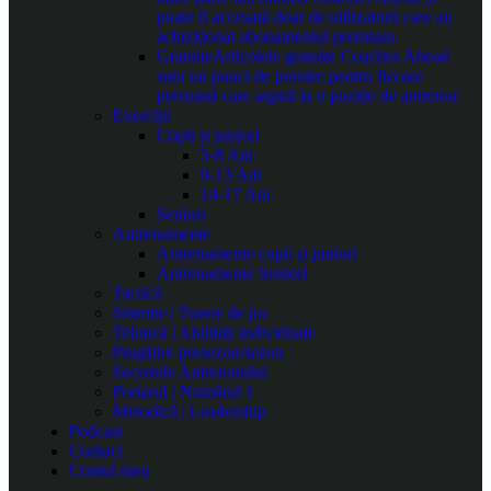
poate fi accesată doar de utilizatorii care au
achiziționat abonamentul premium.
Gratuite
Articolele gratuite Coaches Ahead
sunt un punct de pornire pentru fiecare
persoană care aspiră la o poziție de antrenor.
Exerciții
Copii și juniori
5-8 Ani
9-13 Ani
14-17 Ani
Seniori
Antrenamente
Antrenamente copii și juniori
Antrenamente Seniori
Tactică
Sisteme | Trasee de joc
Tehnică | Abilități individuale
Pregătire presezon/sezon
Secretele Antrenorului
Portarul | Numărul 1
Metodică | Leadership
Podcast
Contact
Contul meu