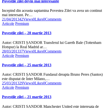
Povestile zilei devin mai interesante
Incepind din aceasta saptamina Povestea Zilei va avea un continut
mai interesant. Pe…
21/04/2013
42
Views
0
Likes
0
Comments
Articole
Premium
Povestile zilei – 28 martie 2013
Autor: CRISTI ȘANDOR Transferul lui Gareth Bale (Tottenham
Hotspur) la Real Madrid ar…
28/03/2013
37
Views
0
Likes
0
Comments
Articole
Premium
Povestile zilei – 25 martie 2013
Autor: CRISTI ȘANDOR Fundasul dreapta Bruno Peres (Santos)
este disputat de Inter Milano,…
25/03/2013
29
Views
0
Likes
0
Comments
Articole
Premium
Povestile zilei – 21 martie 2013
Autor: CRISTI ȘANDOR Manchester United este interesata de