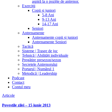
aspiră la o poziție de antrenor.
Exerciții
Copii și juniori
5-8 Ani
9-13 Ani
14-17 Ani
Seniori
Antrenamente
Antrenamente copii și juniori
Antrenamente Seniori
Tactică
Sisteme | Trasee de joc
Tehnică | Abilități individuale
Pregătire presezon/sezon
Secretele Antrenorului
Portarul | Numărul 1
Metodică | Leadership
Podcast
Contact
Contul meu
Articole
Povestile zilei – 15 iunie 2013