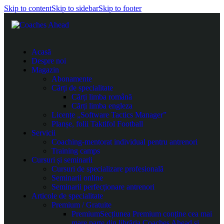
Skip to content
Skip to sidebar
Skip to footer
Acasă
Despre noi
Magazin
Abonamente
Cărți de specialitate
Cărți limba română
Cărți limba engleza
Licențe „Software Tactics Manager”
Planșe, folii Taktifol Football
Servicii
Coaching-mentorat individual pentru antrenori
Training camps
Cursuri și seminarii
Cursuri de specializare profesională
Seminarii online
Seminarii perfecționare antrenori
Articole de specialitate
Premium / Gratuite
Premium
Secțiunea Premium conține cea mai
mare parte din librăria Coaches Ahead și