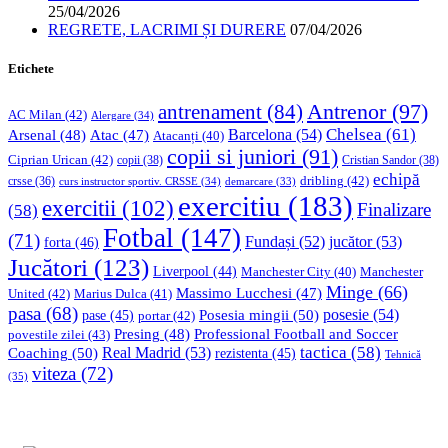
25/04/2026
REGRETE, LACRIMI ȘI DURERE
07/04/2026
Etichete
Antrenor
(97)
antrenament
(84)
AC Milan
(42)
Alergare
(34)
Chelsea
(61)
Barcelona
(54)
Arsenal
(48)
Atac
(47)
Atacanți
(40)
copii si juniori
(91)
Ciprian Urican
(42)
copii
(38)
Cristian Sandor
(38)
echipă
dribling
(42)
crsse
(36)
curs instructor sportiv. CRSSE
(34)
demarcare
(33)
exercitiu
(183)
exercitii
(102)
Finalizare
(58)
Fotbal
(147)
(71)
Fundași
(52)
jucător
(53)
forta
(46)
Jucători
(123)
Liverpool
(44)
Manchester
Manchester City
(40)
Minge
(66)
Massimo Lucchesi
(47)
United
(42)
Marius Dulca
(41)
pasa
(68)
Posesia mingii
(50)
posesie
(54)
pase
(45)
portar
(42)
Professional Football and Soccer
Presing
(48)
povestile zilei
(43)
tactica
(58)
Coaching
(50)
Real Madrid
(53)
rezistenta
(45)
Tehnică
viteza
(72)
(35)