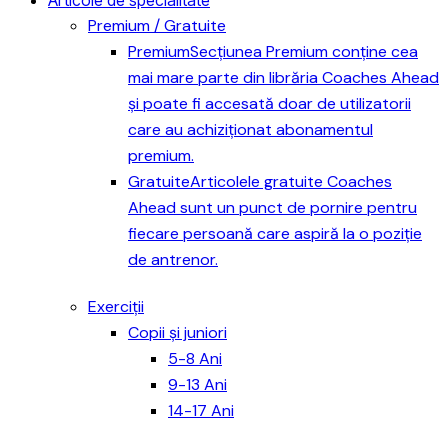
Premium / Gratuite
Premium
Secțiunea Premium conține cea
mai mare parte din librăria Coaches Ahead
și poate fi accesată doar de utilizatorii
care au achiziționat abonamentul
premium.
Gratuite
Articolele gratuite Coaches
Ahead sunt un punct de pornire pentru
fiecare persoană care aspiră la o poziție
de antrenor.
Exerciții
Copii și juniori
5-8 Ani
9-13 Ani
14-17 Ani