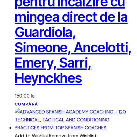
pentru încălzire cu
mingea direct de la
Guardiola,
Simeone, Ancelotti,
Emery, Sarri,
Heynckhes
150.00
lei
CUMPĂRĂ
Add to Wishlist
Remove from Wishlist