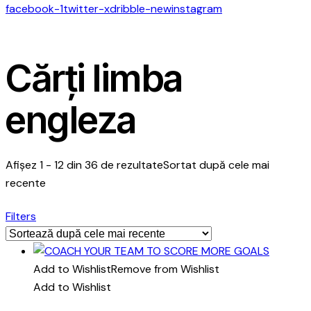
facebook-1
twitter-x
dribble-new
instagram
Cărți limba
engleza
Afișez 1 - 12 din 36 de rezultate
Sortat după cele mai
recente
Filters
Add to Wishlist
Remove from Wishlist
Add to Wishlist