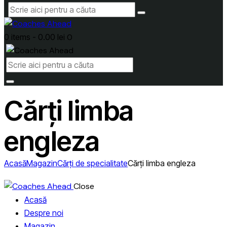
0 items
-
0.00 lei
0
Cărți limba
engleza
Acasă
Magazin
Cărți de specialitate
Cărți limba engleza
Close
Acasă
Despre noi
Magazin