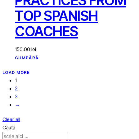
PRACTICES FROM
TOP SPANISH
COACHES
150.00
lei
CUMPĂRĂ
LOAD MORE
1
2
3
→
Clear all
Caută