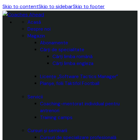
Skip to content
Skip to sidebar
Skip to footer
Acasă
Despre noi
Magazin
Abonamente
Cărți de specialitate
Cărți limba română
Cărți limba engleza
Licențe „Software Tactics Manager”
Planșe, folii Taktifol Football
Servicii
Coaching-mentorat individual pentru
antrenori
Training camps
Cursuri și seminarii
Cursuri de specializare profesională