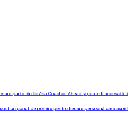
mare parte din librăria Coaches Ahead și poate fi accesată do
sunt un punct de pornire pentru fiecare persoană care aspiră 