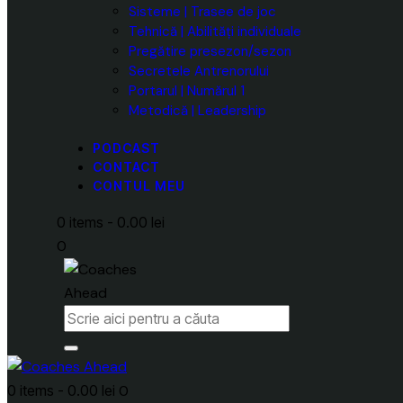
Sisteme | Trasee de joc
Tehnică | Abilități individuale
Pregătire presezon/sezon
Secretele Antrenorului
Portarul | Numărul 1
Metodică | Leadership
PODCAST
CONTACT
CONTUL MEU
0 items
-
0.00 lei
0
0 items
-
0.00 lei
0