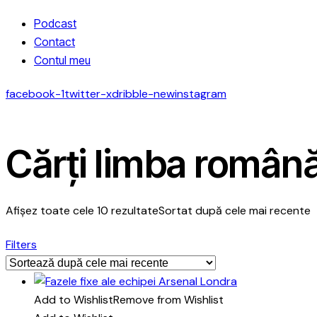
Podcast
Contact
Contul meu
facebook-1
twitter-x
dribble-new
instagram
Cărți limba român
Afișez toate cele 10 rezultate
Sortat după cele mai recente
Filters
Add to Wishlist
Remove from Wishlist