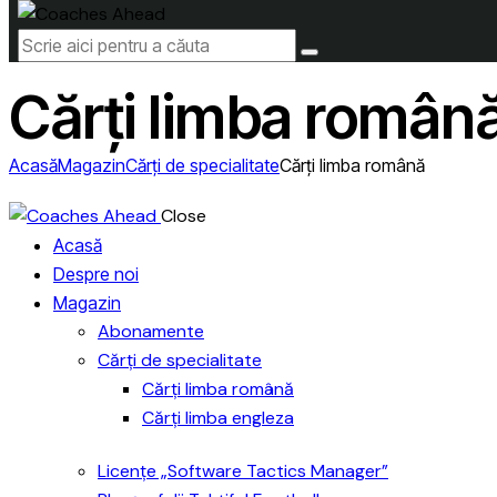
Cărți limba român
Acasă
Magazin
Cărți de specialitate
Cărți limba română
Close
Acasă
Despre noi
Magazin
Abonamente
Cărți de specialitate
Cărți limba română
Cărți limba engleza
Licențe „Software Tactics Manager”