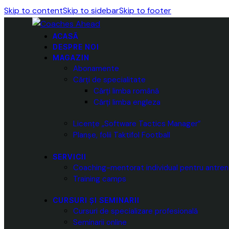
Skip to content
Skip to sidebar
Skip to footer
ACASĂ
DESPRE NOI
MAGAZIN
Abonamente
Cărți de specialitate
Cărți limba română
Cărți limba engleza
Licențe „Software Tactics Manager”
Planșe, folii Taktifol Football
SERVICII
Coaching-mentorat individual pentru antren
Training camps
CURSURI ȘI SEMINARII
Cursuri de specializare profesională
Seminarii online