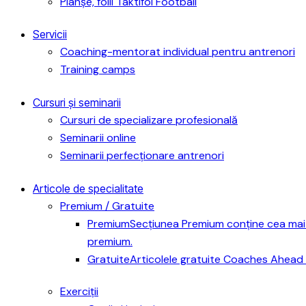
Planșe, folii Taktifol Football
Servicii
Coaching-mentorat individual pentru antrenori
Training camps
Cursuri și seminarii
Cursuri de specializare profesională
Seminarii online
Seminarii perfecționare antrenori
Articole de specialitate
Premium / Gratuite
Premium
Secțiunea Premium conține cea mai 
premium.
Gratuite
Articolele gratuite Coaches Ahead 
Exerciții