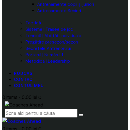
Antrenamente copii și juniori
Antrenamente Seniori
Tactică
Sisteme | Trasee de joc
Tehnică | Abilități individuale
Pregătire presezon/sezon
Secretele Antrenorului
Portarul | Numărul 1
Metodică | Leadership
PODCAST
CONTACT
CONTUL MEU
0 items
-
0.00 lei
0
0 items
-
0.00 lei
0