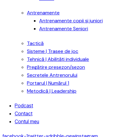
Antrenamente
Antrenamente copii și juniori
Antrenamente Seniori
Tactică
Sisteme | Trasee de joc
Tehnică | Abilități individuale
Pregătire presezon/sezon
Secretele Antrenorului
Portarul | Numărul 1
Metodică | Leadership
Podcast
Contact
Contul meu
facebook-1
twitter-x
dribble-new
instagram