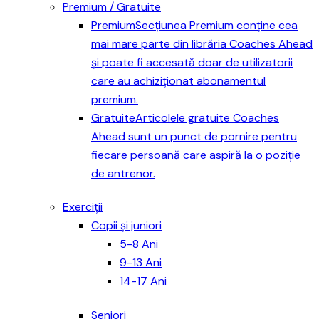
Premium / Gratuite
Premium
Secțiunea Premium conține cea
mai mare parte din librăria Coaches Ahead
și poate fi accesată doar de utilizatorii
care au achiziționat abonamentul
premium.
Gratuite
Articolele gratuite Coaches
Ahead sunt un punct de pornire pentru
fiecare persoană care aspiră la o poziție
de antrenor.
Exerciții
Copii și juniori
5-8 Ani
9-13 Ani
14-17 Ani
Seniori