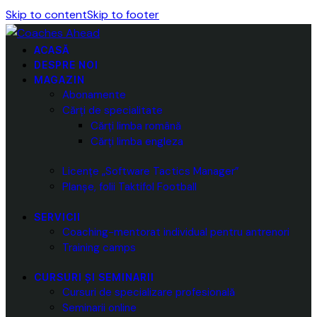
Skip to content
Skip to footer
ACASĂ
DESPRE NOI
MAGAZIN
Abonamente
Cărți de specialitate
Cărți limba română
Cărți limba engleza
Licențe „Software Tactics Manager”
Planșe, folii Taktifol Football
SERVICII
Coaching-mentorat individual pentru antrenori
Training camps
CURSURI ȘI SEMINARII
Cursuri de specializare profesională
Seminarii online