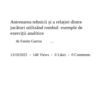
GRATUITE
METODICĂ | LEADERSHIP
SENIORI
TACTICĂ
TEHNICĂ | ABILITĂȚI INDIVIDUALE
Antrenarea tehnicii și a relației dintre
jucători utilizând rombul: exemple de
exerciții analitice
de Fausto Garcea …
13/10/2025
148
Views
0
Likes
0
Comments