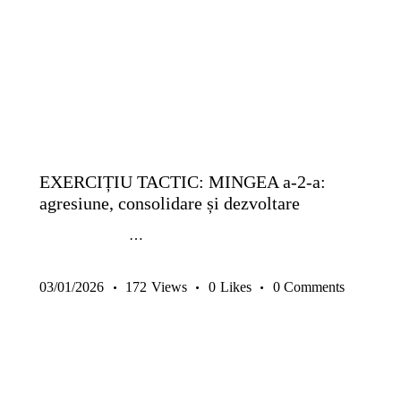
14-17 ANI
9-13 ANI
ANTRENAMENTE SENIORI
COPII ȘI JUNIORI
EXERCIȚII
GRATUITE
SENIORI
TACTICĂ
TEHNICĂ | ABILITĂȚI INDIVIDUALE
EXERCIȚIU TACTIC: MINGEA a-2-a:
agresiune, consolidare și dezvoltare
…
03/01/2026
172
Views
0
Likes
0
Comments