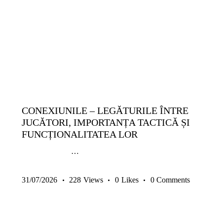
14-17 ANI
9-13 ANI
ANTRENAMENTE COPII ȘI JUNIORI
ANTRENAMENTE SENIORI
COPII ȘI JUNIORI
METODICĂ | LEADERSHIP
PREMIUM
SENIORI
TACTICĂ
CONEXIUNILE – LEGĂTURILE ÎNTRE
JUCĂTORI, IMPORTANȚA TACTICĂ ȘI
FUNCȚIONALITATEA LOR
…
31/07/2026
228
Views
0
Likes
0
Comments