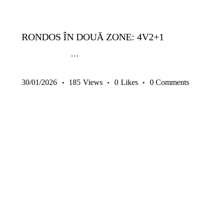
GRATUITE
SENIORI
TACTICĂ
TEHNICĂ | ABILITĂȚI INDIVIDUALE
RONDOS ÎN DOUĂ ZONE: 4V2+1
…
30/01/2026
185
Views
0
Likes
0
Comments