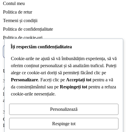
Contul meu
Politica de retur
Termeni și condiții
Politica de confidențialitate
Politica de cookie-uri
Îți respectăm confidențialitatea
Cookie-urile ne ajută să vă îmbunătățim experiența, să vă
oferim conținut personalizat și să analizăm traficul. Puteți
Ultimele articole
alege ce cookie-uri doriți să permiteți făcând clic pe
Personalizare
. Faceți clic pe
Acceptați tot
pentru a vă
31/07/2026
da consimțământul sau pe
Respingeți tot
pentru a refuza
Acreditarea Școlii Postliceale CRSSE Timișoara confirmă
cookie-urile neesențiale.
legalitatea și calitatea programului de formare a
antrenorilor
Personalizează
31/07/2026
CONEXIUNILE – LEGĂTURILE ÎNTRE JUCĂTORI,
Respinge tot
IMPORTANȚA TACTICĂ ȘI FUNCȚIONALITATEA LOR