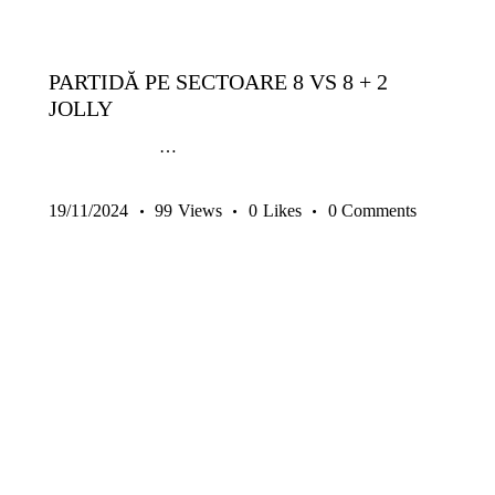
GRATUITE
SENIORI
TACTICĂ
TEHNICĂ | ABILITĂȚI INDIVIDUALE
PARTIDĂ PE SECTOARE 8 VS 8 + 2
JOLLY
…
19/11/2024
99
Views
0
Likes
0
Comments