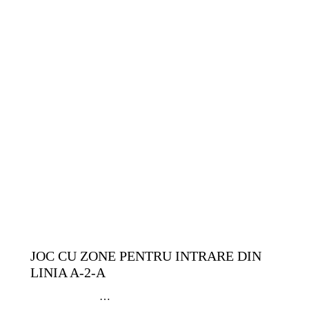
14-17 ANI
9-13 ANI
COPII ȘI JUNIORI
EXERCIȚII
GRATUITE
SENIORI
TACTICĂ
TEHNICĂ | ABILITĂȚI INDIVIDUALE
JOC CU ZONE PENTRU INTRARE DIN
LINIA A-2-A
…