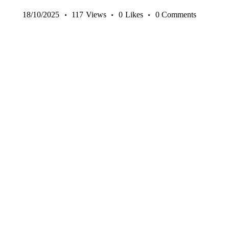
18/10/2025
117
Views
0
Likes
0
Comments
14-17 ANI
9-13 ANI
ANTRENAMENTE SENIORI
COPII ȘI JUNIORI
EXERCIȚII