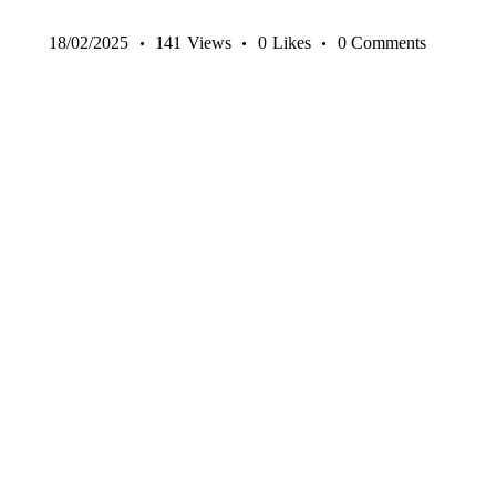
18/02/2025
141
Views
0
Likes
0
Comments
14-17 ANI
9-13 ANI
ANTRENAMENTE SENIORI
COPII ȘI JUNIORI
EXERCIȚII