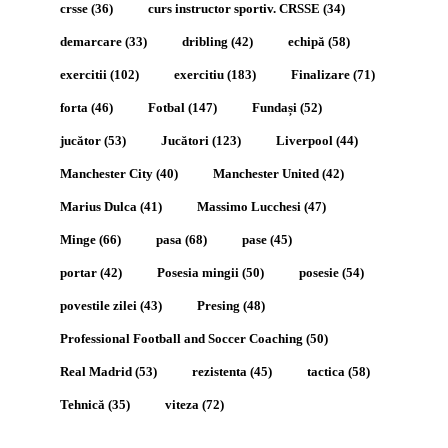
crsse
(36)
curs instructor sportiv. CRSSE
(34)
demarcare
(33)
dribling
(42)
echipă
(58)
exercitii
(102)
exercitiu
(183)
Finalizare
(71)
forta
(46)
Fotbal
(147)
Fundași
(52)
jucător
(53)
Jucători
(123)
Liverpool
(44)
Manchester City
(40)
Manchester United
(42)
Marius Dulca
(41)
Massimo Lucchesi
(47)
Minge
(66)
pasa
(68)
pase
(45)
portar
(42)
Posesia mingii
(50)
posesie
(54)
povestile zilei
(43)
Presing
(48)
Professional Football and Soccer Coaching
(50)
Real Madrid
(53)
rezistenta
(45)
tactica
(58)
Tehnică
(35)
viteza
(72)