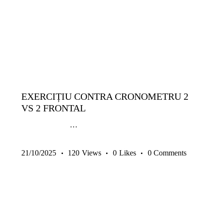
14-17 ANI
9-13 ANI
ANTRENAMENTE SENIORI
COPII ȘI JUNIORI
EXERCIȚII
GRATUITE
SENIORI
TACTICĂ
TEHNICĂ | ABILITĂȚI INDIVIDUALE
EXERCIȚIU CONTRA CRONOMETRU 2
VS 2 FRONTAL
…
21/10/2025
120
Views
0
Likes
0
Comments