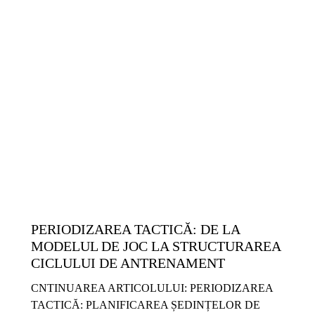
14-17 ANI
9-13 ANI
ANTRENAMENTE SENIORI
COPII ȘI JUNIORI
METODICĂ | LEADERSHIP
PREMIUM
SENIORI
TACTICĂ
PERIODIZAREA TACTICĂ: DE LA
MODELUL DE JOC LA STRUCTURAREA
CICLULUI DE ANTRENAMENT
CNTINUAREA ARTICOLULUI: PERIODIZAREA
TACTICĂ: PLANIFICAREA ȘEDINȚELOR DE