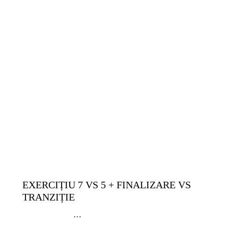
14-17 ANI
9-13 ANI
ANTRENAMENTE SENIORI
COPII ȘI JUNIORI
EXERCIȚII
GRATUITE
SENIORI
TACTICĂ
TEHNICĂ | ABILITĂȚI INDIVIDUALE
EXERCIȚIU 7 VS 5 + FINALIZARE VS
TRANZIȚIE
…