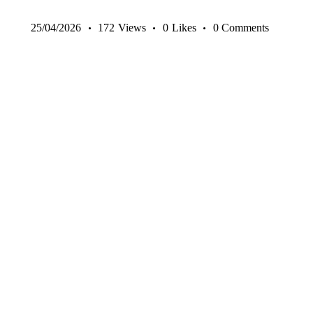
25/04/2026
172
Views
0
Likes
0
Comments
14-17 ANI
9-13 ANI
ANTRENAMENTE SENIORI
COPII ȘI JUNIORI
EXERCIȚII