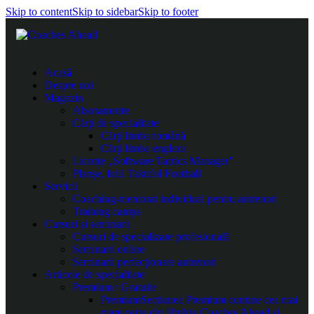
Skip to content
Skip to sidebar
Skip to footer
Acasă
Despre noi
Magazin
Abonamente
Cărți de specialitate
Cărți limba română
Cărți limba engleza
Licențe „Software Tactics Manager”
Planșe, folii Taktifol Football
Servicii
Coaching-mentorat individual pentru antrenori
Training camps
Cursuri și seminarii
Cursuri de specializare profesională
Seminarii online
Seminarii perfecționare antrenori
Articole de specialitate
Premium / Gratuite
Premium
Secțiunea Premium conține cea mai
mare parte din librăria Coaches Ahead și