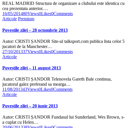
REAL MADRID Structura de organizare a clubului este identica cu
cea prezentata anterior.…
16/05/2014
80
Views
0
Likes
0
Comments
Articole
Premium
Povestile zilei – 28 octombrie 2013
Autor: CRISTI ȘANDOR Site-ul talksport.com publica lista celor 5
jucatori de la Manchester…
27/10/2013
37
Views
0
Likes
0
Comments
Articole
Povestile zilei – 11 august 2013
Autor: CRISTI ȘANDOR Telenovela Gareth Bale continua,
jucatorul galez preferand sa mearga…
11/08/2013
43
Views
0
Likes
0
Comments
Articole
Povestile zilei – 20 iunie 2013
Autor: CRISTI ȘANDOR Fundasul lui Sunderland, Wes Brown, s-
a cuplat cu Helen…
20/06/2013
38
Views
0
Likes
0
Comments