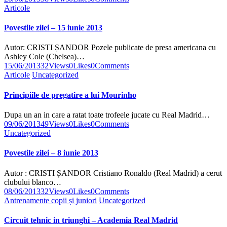
Articole
Povestile zilei – 15 iunie 2013
Autor: CRISTI ȘANDOR Pozele publicate de presa americana cu
Ashley Cole (Chelsea)…
15/06/2013
32
Views
0
Likes
0
Comments
Articole
Uncategorized
Principiile de pregatire a lui Mourinho
Dupa un an in care a ratat toate trofeele jucate cu Real Madrid…
09/06/2013
49
Views
0
Likes
0
Comments
Uncategorized
Povestile zilei – 8 iunie 2013
Autor : CRISTI ȘANDOR Cristiano Ronaldo (Real Madrid) a cerut
clubului blanco…
08/06/2013
32
Views
0
Likes
0
Comments
Antrenamente copii și juniori
Uncategorized
Circuit tehnic in triunghi – Academia Real Madrid