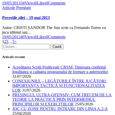
19/05/2013
34
Views
0
Likes
0
Comments
Articole
Premium
Povestile zilei – 19 mai 2013
Autor: CRISTI ȘANDOR The Sun scrie ca Fernando Torres va
juca ultimul sau…
19/05/2013
49
Views
0
Likes
0
Comments
1
2
3
…
5
>
Articole recente
Acreditarea Școlii Postliceale CRSSE Timișoara confirmă
legalitatea și calitatea programului de formare a antrenorilor
31/07/2026
CONEXIUNILE – LEGĂTURILE ÎNTRE JUCĂTORI,
IMPORTANȚA TACTICĂ ȘI FUNCȚIONALITATEA
LOR
31/07/2026
PRESINGUL ULTRA-OFENSIV: CUM TRECEM DE LA
TEORIE LA PRACTICĂ PRIN INTERMEDIUL
PRINCIPIILOR ȘI EXERCIȚIILOR
25/05/2026
JOC CU ZONE PENTRU INTRARE DIN LINIA A-2-A
25/04/2026