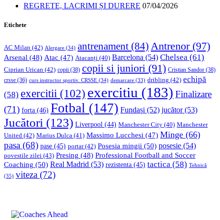
REGRETE, LACRIMI ȘI DURERE
07/04/2026
Etichete
Antrenor
(97)
antrenament
(84)
AC Milan
(42)
Alergare
(34)
Chelsea
(61)
Barcelona
(54)
Arsenal
(48)
Atac
(47)
Atacanți
(40)
copii si juniori
(91)
Ciprian Urican
(42)
copii
(38)
Cristian Sandor
(38)
echipă
dribling
(42)
crsse
(36)
curs instructor sportiv. CRSSE
(34)
demarcare
(33)
exercitiu
(183)
exercitii
(102)
Finalizare
(58)
Fotbal
(147)
(71)
Fundași
(52)
jucător
(53)
forta
(46)
Jucători
(123)
Liverpool
(44)
Manchester
Manchester City
(40)
Minge
(66)
Massimo Lucchesi
(47)
United
(42)
Marius Dulca
(41)
pasa
(68)
Posesia mingii
(50)
posesie
(54)
pase
(45)
portar
(42)
Professional Football and Soccer
Presing
(48)
povestile zilei
(43)
tactica
(58)
Coaching
(50)
Real Madrid
(53)
rezistenta
(45)
Tehnică
viteza
(72)
(35)