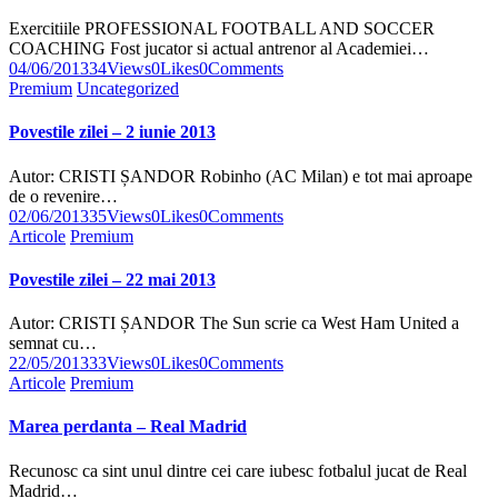
Exercitiile PROFESSIONAL FOOTBALL AND SOCCER
COACHING Fost jucator si actual antrenor al Academiei…
04/06/2013
34
Views
0
Likes
0
Comments
Premium
Uncategorized
Povestile zilei – 2 iunie 2013
Autor: CRISTI ȘANDOR Robinho (AC Milan) e tot mai aproape
de o revenire…
02/06/2013
35
Views
0
Likes
0
Comments
Articole
Premium
Povestile zilei – 22 mai 2013
Autor: CRISTI ȘANDOR The Sun scrie ca West Ham United a
semnat cu…
22/05/2013
33
Views
0
Likes
0
Comments
Articole
Premium
Marea perdanta – Real Madrid
Recunosc ca sint unul dintre cei care iubesc fotbalul jucat de Real
Madrid…