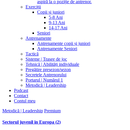
aspiră la o poziție de antrenor.
Exerciții
Copii și juniori
5-8 Ani
9-13 Ani
14-17 Ani
Seniori
Antrenamente
Antrenamente copii și juniori
Antrenamente Seniori
Tactică
Sisteme | Trasee de joc
Tehnică | Abilități individuale
Pregătire presezon/sezon
Secretele Antrenorului
Portarul | Numărul 1
Metodică | Leadership
Podcast
Contact
Contul meu
Metodică | Leadership
Premium
Sectorul juvenil in Europa (2)