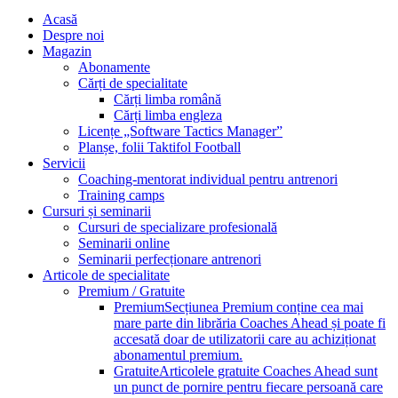
Acasă
Despre noi
Magazin
Abonamente
Cărți de specialitate
Cărți limba română
Cărți limba engleza
Licențe „Software Tactics Manager”
Planșe, folii Taktifol Football
Servicii
Coaching-mentorat individual pentru antrenori
Training camps
Cursuri și seminarii
Cursuri de specializare profesională
Seminarii online
Seminarii perfecționare antrenori
Articole de specialitate
Premium / Gratuite
Premium
Secțiunea Premium conține cea mai
mare parte din librăria Coaches Ahead și poate fi
accesată doar de utilizatorii care au achiziționat
abonamentul premium.
Gratuite
Articolele gratuite Coaches Ahead sunt
un punct de pornire pentru fiecare persoană care