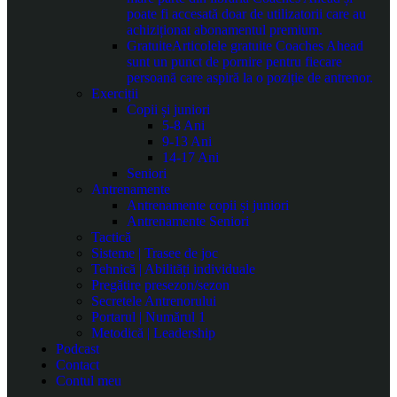
poate fi accesată doar de utilizatorii care au
achiziționat abonamentul premium.
Gratuite
Articolele gratuite Coaches Ahead
sunt un punct de pornire pentru fiecare
persoană care aspiră la o poziție de antrenor.
Exerciții
Copii și juniori
5-8 Ani
9-13 Ani
14-17 Ani
Seniori
Antrenamente
Antrenamente copii și juniori
Antrenamente Seniori
Tactică
Sisteme | Trasee de joc
Tehnică | Abilități individuale
Pregătire presezon/sezon
Secretele Antrenorului
Portarul | Numărul 1
Metodică | Leadership
Podcast
Contact
Contul meu