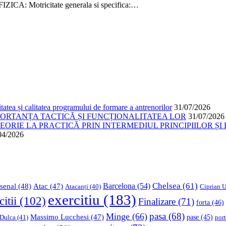
A: Motricitate generala si specifica:…
atea și calitatea programului de formare a antrenorilor
31/07/2026
PORTANȚA TACTICĂ ȘI FUNCȚIONALITATEA LOR
31/07/2026
ORIE LA PRACTICĂ PRIN INTERMEDIUL PRINCIPIILOR ȘI 
04/2026
Chelsea
(61)
Barcelona
(54)
senal
(48)
Atac
(47)
Ciprian U
Atacanți
(40)
exercitiu
(183)
citii
(102)
Finalizare
(71)
forta
(46)
pasa
(68)
Minge
(66)
Massimo Lucchesi
(47)
 Dulca
(41)
pase
(45)
port