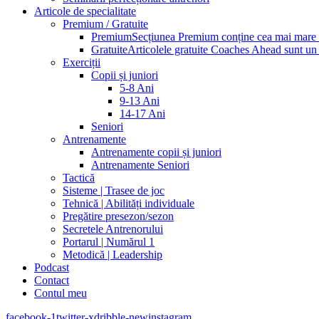
Articole de specialitate
Premium / Gratuite
Premium
Secțiunea Premium conține cea mai mare pa
Gratuite
Articolele gratuite Coaches Ahead sunt un p
Exerciții
Copii și juniori
5-8 Ani
9-13 Ani
14-17 Ani
Seniori
Antrenamente
Antrenamente copii și juniori
Antrenamente Seniori
Tactică
Sisteme | Trasee de joc
Tehnică | Abilități individuale
Pregătire presezon/sezon
Secretele Antrenorului
Portarul | Numărul 1
Metodică | Leadership
Podcast
Contact
Contul meu
facebook-1
twitter-x
dribble-new
instagram