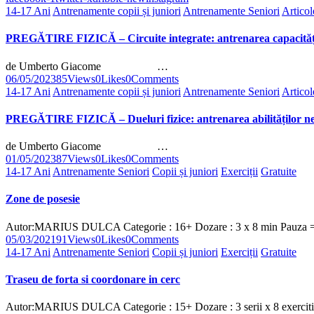
14-17 Ani
Antrenamente copii și juniori
Antrenamente Seniori
Articol
PREGĂTIRE FIZICĂ – Circuite integrate: antrenarea capacităț
de Umberto Giacome …
06/05/2023
85
Views
0
Likes
0
Comments
14-17 Ani
Antrenamente copii și juniori
Antrenamente Seniori
Articol
PREGĂTIRE FIZICĂ – Dueluri fizice: antrenarea abilităților 
de Umberto Giacome …
01/05/2023
87
Views
0
Likes
0
Comments
14-17 Ani
Antrenamente Seniori
Copii și juniori
Exerciții
Gratuite
Zone de posesie
Autor:MARIUS DULCA Categorie : 16+ Dozare : 3 x 8 min Pauza =
05/03/2021
91
Views
0
Likes
0
Comments
14-17 Ani
Antrenamente Seniori
Copii și juniori
Exerciții
Gratuite
Traseu de forta si coordonare in cerc
Autor:MARIUS DULCA Categorie : 15+ Dozare : 3 serii x 8 exerciti