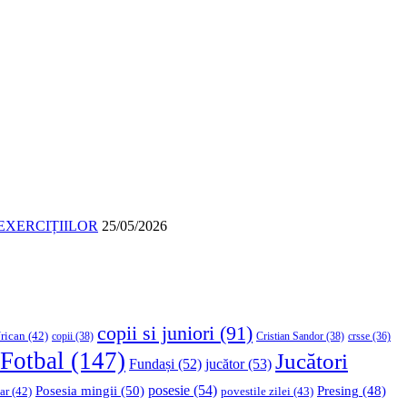
EXERCIȚIILOR
25/05/2026
copii si juniori
(91)
rican
(42)
copii
(38)
Cristian Sandor
(38)
crsse
(36)
Fotbal
(147)
Jucători
Fundași
(52)
jucător
(53)
Posesia mingii
(50)
posesie
(54)
Presing
(48)
ar
(42)
povestile zilei
(43)