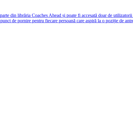
rte din librăria Coaches Ahead și poate fi accesată doar de utilizatori
unct de pornire pentru fiecare persoană care aspiră la o poziție de antr