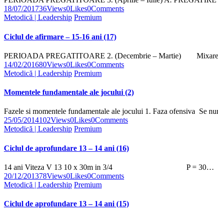
18/07/2017
36
Views
0
Likes
0
Comments
Metodică | Leadership
Premium
Ciclul de afirmare – 15-16 ani (17)
PERIOADA PREGATITOARE 2. (Decembrie – Martie) Mixarea progr
14/02/2016
80
Views
0
Likes
0
Comments
Metodică | Leadership
Premium
Momentele fundamentale ale jocului (2)
Fazele si momentele fundamentale ale jocului 1. Faza ofensiva Se n
25/05/2014
102
Views
0
Likes
0
Comments
Metodică | Leadership
Premium
Ciclul de aprofundare 13 – 14 ani (16)
14 ani Viteza V 13 10 x 30m in 3/4 P = 30…
20/12/2013
78
Views
0
Likes
0
Comments
Metodică | Leadership
Premium
Ciclul de aprofundare 13 – 14 ani (15)