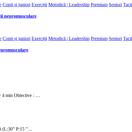
e
Copii și juniori
Exerciții
Metodică | Leadership
Premium
Seniori
Tact
ii neuromusculare
e
Copii și juniori
Exerciții
Metodică | Leadership
Premium
Seniori
Tact
neuromusculare
 4 min Obiective : …
i (L:30” P:15 ”…