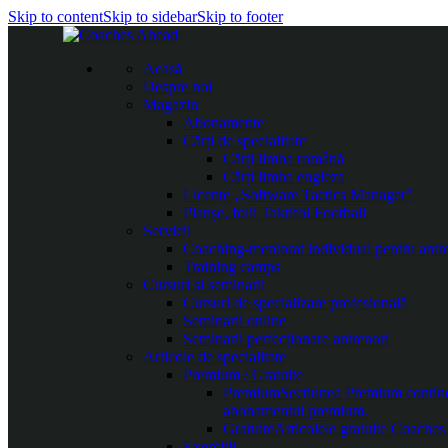
Skip to content
Skip to sidebar
Skip to footer
Acasă
Despre noi
Magazin
Abonamente
Cărți de specialitate
Cărți limba română
Cărți limba engleza
Licențe „Software Tactics Manager”
Planșe, folii Taktifol Football
Servicii
Coaching-mentorat individual pentru antr
Training camps
Cursuri și seminarii
Cursuri de specializare profesională
Seminarii online
Seminarii perfecționare antrenori
Articole de specialitate
Premium / Gratuite
Premium
Secțiunea Premium conține c
abonamentul premium.
Gratuite
Articolele gratuite Coaches 
Exerciții