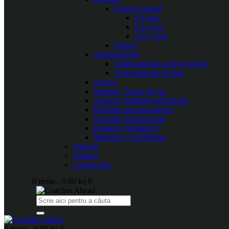
Copii și juniori
5-8 Ani
9-13 Ani
14-17 Ani
Seniori
Antrenamente
Antrenamente copii și juniori
Antrenamente Seniori
Tactică
Sisteme | Trasee de joc
Tehnică | Abilități individuale
Pregătire presezon/sezon
Secretele Antrenorului
Portarul | Numărul 1
Metodică | Leadership
Podcast
Contact
Contul meu
0 items
-
0.00 lei
0
0 items
-
0.00 lei
0