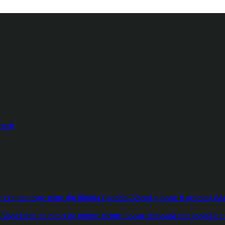
enori
ea mai mare parte din librăria Coaches Ahead și poate fi accesată doar d
Ahead sunt un punct de pornire pentru fiecare persoană care aspiră la o 