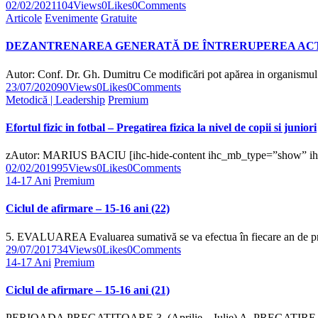
02/02/2021
104
Views
0
Likes
0
Comments
Articole
Evenimente
Gratuite
DEZANTRENAREA GENERATĂ DE ÎNTRERUPEREA ACTIV
Autor: Conf. Dr. Gh. Dumitru Ce modificări pot apărea in organismul 
23/07/2020
90
Views
0
Likes
0
Comments
Metodică | Leadership
Premium
Efortul fizic in fotbal – Pregatirea fizica la nivel de copii si juniori
zAutor: MARIUS BACIU [ihc-hide-content ihc_mb_type=”show
02/02/2019
95
Views
0
Likes
0
Comments
14-17 Ani
Premium
Ciclul de afirmare – 15-16 ani (22)
5. EVALUAREA Evaluarea sumativă se va efectua în fiecare an de p
29/07/2017
34
Views
0
Likes
0
Comments
14-17 Ani
Premium
Ciclul de afirmare – 15-16 ani (21)
PERIOADA PREGATITOARE 3. (Aprilie – Iulie) A. PREGATIRE FIZI