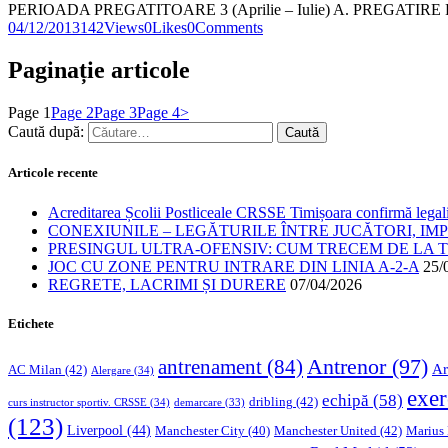
PERIOADA PREGATITOARE 3 (Aprilie – Iulie) A. PREGATIRE FIZIC
04/12/2013
142
Views
0
Likes
0
Comments
Paginație articole
Page
1
Page
2
Page
3
Page
4
>
Caută după:
Articole recente
Acreditarea Școlii Postliceale CRSSE Timișoara confirmă legalit
CONEXIUNILE – LEGĂTURILE ÎNTRE JUCĂTORI, IM
PRESINGUL ULTRA-OFENSIV: CUM TRECEM DE LA TE
JOC CU ZONE PENTRU INTRARE DIN LINIA A-2-A
25/
REGRETE, LACRIMI ȘI DURERE
07/04/2026
Etichete
Antrenor
(97)
antrenament
(84)
Ar
AC Milan
(42)
Alergare
(34)
exer
echipă
(58)
dribling
(42)
curs instructor sportiv. CRSSE
(34)
demarcare
(33)
(123)
Liverpool
(44)
Manchester United
(42)
Marius
Manchester City
(40)