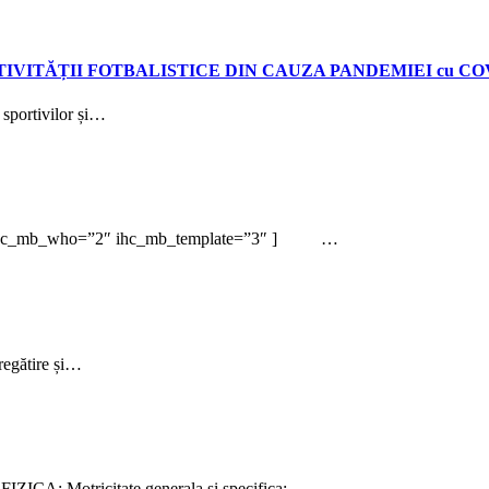
ITĂȚII FOTBALISTICE DIN CAUZA PANDEMIEI cu COV
sportivilor și…
” ihc_mb_who=”2″ ihc_mb_template=”3″ ] …
regătire și…
CA: Motricitate generala si specifica:…