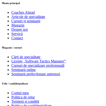
Meniu principal
Coaches Ahead
Articole de specialitate
Cursuri și seminarii
Magazin
Despre noi
Servicii
Contact
Magazin / cursuri
Cărți de specialitate
Licențe „Software Tactics Manager”
Cursuri de specializare profesională
Seminarii online
Seminarii perfecționare antrenori
Utile / confidențialitate
Contul meu
Politica de retur
Termeni și condiții
Politica de confidențialitate