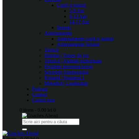
Copii și juniori
5-8 Ani
9-13 Ani
14-17 Ani
Seniori
Antrenamente
Antrenamente copii și juniori
Antrenamente Seniori
Tactică
Sisteme | Trasee de joc
Tehnică | Abilități individuale
Pregătire presezon/sezon
Secretele Antrenorului
Portarul | Numărul 1
Metodică | Leadership
Podcast
Contact
Contul meu
0 items
-
0.00 lei
0
0 items
-
0.00 lei
0