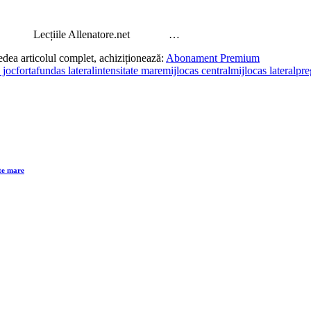
 Allenatore.net …
edea articolul complet, achiziționează:
Abonament Premium
 joc
forta
fundas lateral
intensitate mare
mijlocas central
mijlocas lateral
pre
te mare