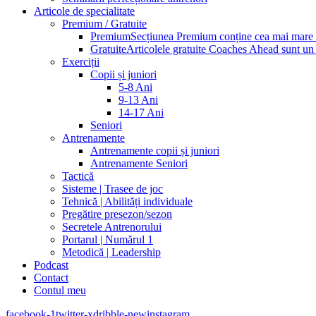
Articole de specialitate
Premium / Gratuite
Premium
Secțiunea Premium conține cea mai mare pa
Gratuite
Articolele gratuite Coaches Ahead sunt un p
Exerciții
Copii și juniori
5-8 Ani
9-13 Ani
14-17 Ani
Seniori
Antrenamente
Antrenamente copii și juniori
Antrenamente Seniori
Tactică
Sisteme | Trasee de joc
Tehnică | Abilități individuale
Pregătire presezon/sezon
Secretele Antrenorului
Portarul | Numărul 1
Metodică | Leadership
Podcast
Contact
Contul meu
facebook-1
twitter-x
dribble-new
instagram