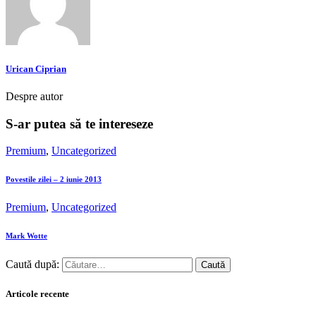
Urican Ciprian
Despre autor
S-ar putea să te intereseze
Premium
,
Uncategorized
Povestile zilei – 2 iunie 2013
Premium
,
Uncategorized
Mark Wotte
Caută după:
Articole recente