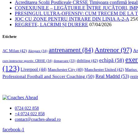
Acreditarea Școlii Postliceale CRSSE Timișoara confirmă legalit
CONEXIUNILE – LEGĂTURILE ÎNTRE JUCĂTORI, IM
PRESINGUL ULTRA-OFENSIV: CUM TRECEM DE LA TE
JOC CU ZONE PENTRU INTRARE DIN LINIA A-2-A
25/
REGRETE, LACRIMI ȘI DURERE
07/04/2026
Etichete
Antrenor
(97)
antrenament
(84)
Ar
AC Milan
(42)
Alergare
(34)
exer
echipă
(58)
dribling
(42)
curs instructor sportiv. CRSSE
(34)
demarcare
(33)
(123)
Liverpool
(44)
Manchester United
(42)
Marius
Manchester City
(40)
Professional Football and Soccer Coaching
(50)
Real Madrid
(53)
rezi
0724 022 858
+4 0724 022 858
contact@coaches-ahead.ro
facebook-1