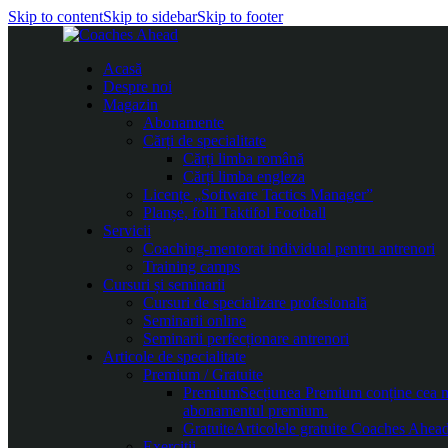
Skip to content
Skip to sidebar
Skip to footer
Acasă
Despre noi
Magazin
Abonamente
Cărți de specialitate
Cărți limba română
Cărți limba engleza
Licențe „Software Tactics Manager”
Planșe, folii Taktifol Football
Servicii
Coaching-mentorat individual pentru antrenori
Training camps
Cursuri și seminarii
Cursuri de specializare profesională
Seminarii online
Seminarii perfecționare antrenori
Articole de specialitate
Premium / Gratuite
Premium
Secțiunea Premium conține cea mai
abonamentul premium.
Gratuite
Articolele gratuite Coaches Ahead 
Exerciții