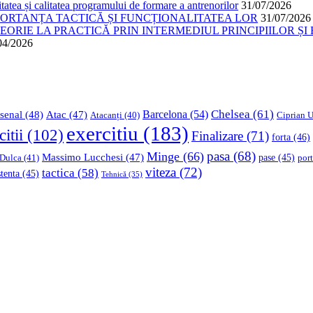
atea și calitatea programului de formare a antrenorilor
31/07/2026
PORTANȚA TACTICĂ ȘI FUNCȚIONALITATEA LOR
31/07/2026
ORIE LA PRACTICĂ PRIN INTERMEDIUL PRINCIPIILOR ȘI 
04/2026
Chelsea
(61)
Barcelona
(54)
senal
(48)
Atac
(47)
Ciprian U
Atacanți
(40)
exercitiu
(183)
citii
(102)
Finalizare
(71)
forta
(46)
pasa
(68)
Minge
(66)
Massimo Lucchesi
(47)
 Dulca
(41)
pase
(45)
port
viteza
(72)
tactica
(58)
stenta
(45)
Tehnică
(35)