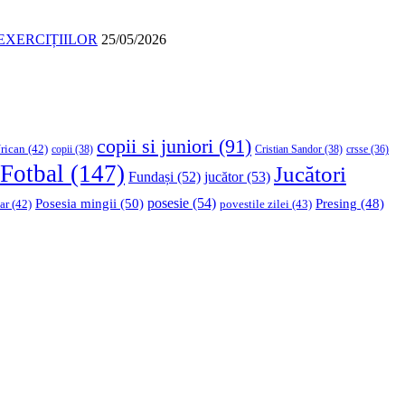
EXERCIȚIILOR
25/05/2026
copii si juniori
(91)
rican
(42)
copii
(38)
Cristian Sandor
(38)
crsse
(36)
Fotbal
(147)
Jucători
Fundași
(52)
jucător
(53)
Posesia mingii
(50)
posesie
(54)
Presing
(48)
ar
(42)
povestile zilei
(43)