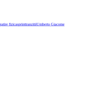
gatire fizica
sprint
tranzitii
Umberto Giacome