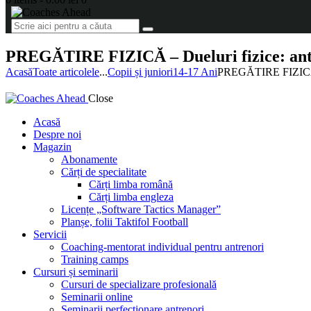
PREGĂTIRE FIZICĂ – Dueluri fizice: antr
Acasă
Toate articolele
...
Copii și juniori
14-17 Ani
PREGĂTIRE FIZICĂ –
Close
Acasă
Despre noi
Magazin
Abonamente
Cărți de specialitate
Cărți limba română
Cărți limba engleza
Licențe „Software Tactics Manager”
Planșe, folii Taktifol Football
Servicii
Coaching-mentorat individual pentru antrenori
Training camps
Cursuri și seminarii
Cursuri de specializare profesională
Seminarii online
Seminarii perfecționare antrenori