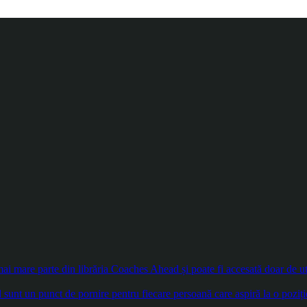
 mare parte din librăria Coaches Ahead și poate fi accesată doar de util
sunt un punct de pornire pentru fiecare persoană care aspiră la o poziți