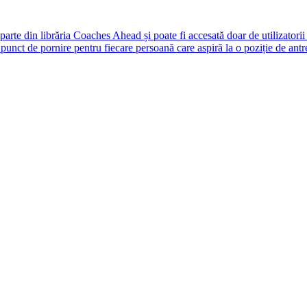
rte din librăria Coaches Ahead și poate fi accesată doar de utilizatori
unct de pornire pentru fiecare persoană care aspiră la o poziție de antr