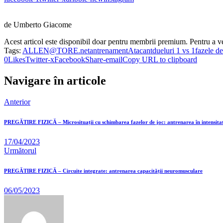
de Umberto Giacome Lecțiile
Acest articol este disponibil doar pentru membrii premium. Pentru a v
Tags:
ALLEN@TORE.net
antrenament
Atacant
dueluri 1 vs 1
fazele de
0
Likes
Twitter-x
Facebook
Share-email
Copy URL to clipboard
Navigare în articole
Anterior
PREGĂTIRE FIZICĂ – Microsituații cu schimbarea fazelor de joc: antrenarea în intensita
17/04/2023
Următorul
PREGĂTIRE FIZICĂ – Circuite integrate: antrenarea capacității neuromusculare
06/05/2023