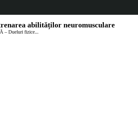
enarea abilităților neuromusculare
 Dueluri fizice...