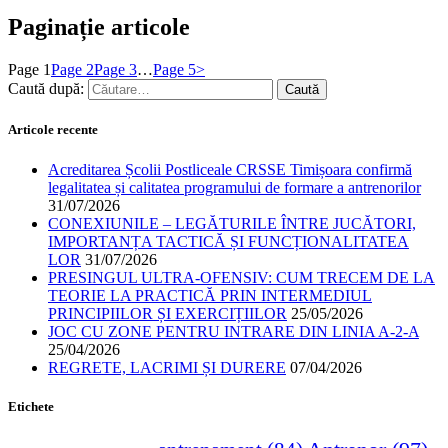
Paginație articole
Page
1
Page
2
Page
3
…
Page
5
>
Caută după:
Articole recente
Acreditarea Școlii Postliceale CRSSE Timișoara confirmă
legalitatea și calitatea programului de formare a antrenorilor
31/07/2026
CONEXIUNILE – LEGĂTURILE ÎNTRE JUCĂTORI,
IMPORTANȚA TACTICĂ ȘI FUNCȚIONALITATEA
LOR
31/07/2026
PRESINGUL ULTRA-OFENSIV: CUM TRECEM DE LA
TEORIE LA PRACTICĂ PRIN INTERMEDIUL
PRINCIPIILOR ȘI EXERCIȚIILOR
25/05/2026
JOC CU ZONE PENTRU INTRARE DIN LINIA A-2-A
25/04/2026
REGRETE, LACRIMI ȘI DURERE
07/04/2026
Etichete