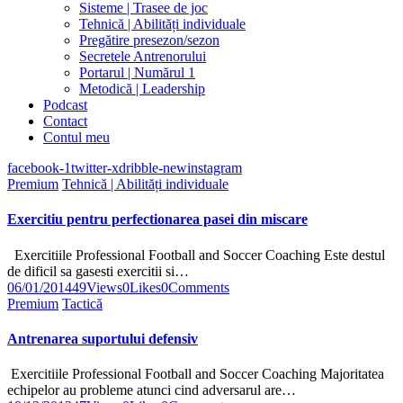
Sisteme | Trasee de joc
Tehnică | Abilități individuale
Pregătire presezon/sezon
Secretele Antrenorului
Portarul | Numărul 1
Metodică | Leadership
Podcast
Contact
Contul meu
facebook-1
twitter-x
dribble-new
instagram
Premium
Tehnică | Abilități individuale
Exercitiu pentru perfectionarea pasei din miscare
Exercitiile Professional Football and Soccer Coaching Este destul
de dificil sa gasesti exercitii si…
06/01/2014
49
Views
0
Likes
0
Comments
Premium
Tactică
Antrenarea suportului defensiv
Exercitiile Professional Football and Soccer Coaching Majoritatea
echipelor au probleme atunci cind adversarul are…