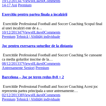
19/12/2013
47
Views
0
Likes
0
Comments
14-17 Ani
Premium
Exercitiu pentru partea finala a incalzirii
Exercitiile Professional Football and Soccer Coaching Scopul final
al unei incalziri este de a…
10/12/2013
47
Views
0
Likes
0
Comments
Premium
Tehnică | Abilități individuale
Joc pentru exersarea suturilor de la distanta
Exercitiile Professional Football and Soccer Coaching Se cunoaste
ca media golurilor inscrise de la…
08/12/2013
37
Views
0
Likes
0
Comments
Antrenamente Seniori
Premium
Barcelona – Joc pe teren redus 8v8 + 2
Exercitiile Professional Football and Soccer Coaching Acest joc
reprezenta partea principala a unor antrenamente…
02/12/2013
38
Views
0
Likes
0
Comments
Premium
Tehnică | Abilități individuale