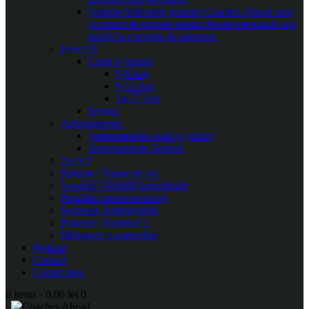
Gratuite
Articolele gratuite Coaches Ahead sunt
un punct de pornire pentru fiecare persoană care
aspiră la o poziție de antrenor.
Exerciții
Copii și juniori
5-8 Ani
9-13 Ani
14-17 Ani
Seniori
Antrenamente
Antrenamente copii și juniori
Antrenamente Seniori
Tactică
Sisteme | Trasee de joc
Tehnică | Abilități individuale
Pregătire presezon/sezon
Secretele Antrenorului
Portarul | Numărul 1
Metodică | Leadership
Podcast
Contact
Contul meu
0 items
-
0.00 lei
0