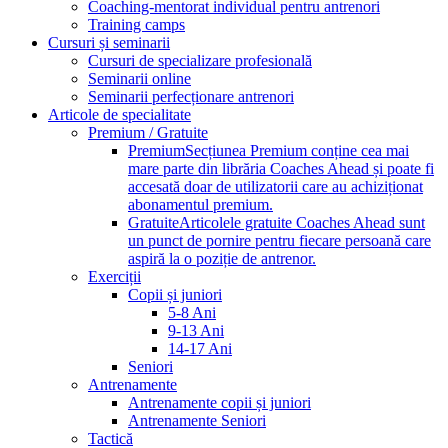
Coaching-mentorat individual pentru antrenori
Training camps
Cursuri și seminarii
Cursuri de specializare profesională
Seminarii online
Seminarii perfecționare antrenori
Articole de specialitate
Premium / Gratuite
Premium
Secțiunea Premium conține cea mai
mare parte din librăria Coaches Ahead și poate fi
accesată doar de utilizatorii care au achiziționat
abonamentul premium.
Gratuite
Articolele gratuite Coaches Ahead sunt
un punct de pornire pentru fiecare persoană care
aspiră la o poziție de antrenor.
Exerciții
Copii și juniori
5-8 Ani
9-13 Ani
14-17 Ani
Seniori
Antrenamente
Antrenamente copii și juniori
Antrenamente Seniori
Tactică