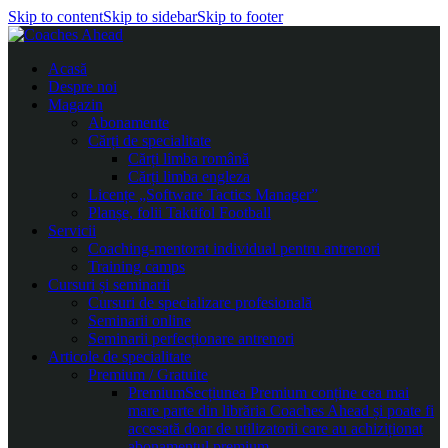
Skip to content
Skip to sidebar
Skip to footer
Acasă
Despre noi
Magazin
Abonamente
Cărți de specialitate
Cărți limba română
Cărți limba engleza
Licențe „Software Tactics Manager”
Planșe, folii Taktifol Football
Servicii
Coaching-mentorat individual pentru antrenori
Training camps
Cursuri și seminarii
Cursuri de specializare profesională
Seminarii online
Seminarii perfecționare antrenori
Articole de specialitate
Premium / Gratuite
Premium
Secțiunea Premium conține cea mai
mare parte din librăria Coaches Ahead și poate fi
accesată doar de utilizatorii care au achiziționat
abonamentul premium.