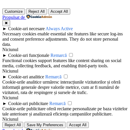
Customize
Reject All
Accept All
Propulsat de
✖
►
Cookie-uri necesare
Always Active
Necessary cookies enable essential site features like secure log-ins
and consent preference adjustments. They do not store personal
data.
Niciunul
►
Cookie-uri funcționale
Remarcă
Functional cookies support features like content sharing on social
media, collecting feedback, and enabling third-party tools.
Niciunul
►
Cookie-uri analitice
Remarcă
Cookie-urile analitice urmăresc interacțiunile vizitatorilor și oferă
informații generale despre valorile metrice, cum ar fi numărul de
vizitatori, rata de respingere și sursele de trafic.
Niciunul
►
Cookie-uri publicitare
Remarcă
Cookie-urile publicitare oferă reclame personalizate pe baza vizitelor
tale anterioare și analizează eficiența campaniilor publicitare.
Niciunul
Reject All
Save My Preferences
Accept All