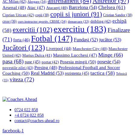
Antrenor
(97)
antrenament
(84)
AC Milan
(42)
Alergare
(34)
Chelsea
(61)
Barcelona
(54)
Arsenal
(48)
Atac
(47)
Atacanți
(40)
copii si juniori
(91)
Ciprian Urican
(42)
copii
(38)
Cristian Sandor
(38)
echipă
dribling
(42)
crsse
(36)
curs instructor sportiv. CRSSE
(34)
demarcare
(33)
exercitiu
(183)
exercitii
(102)
Finalizare
(58)
Fotbal
(147)
(71)
Fundași
(52)
jucător
(53)
forta
(46)
Jucători
(123)
Liverpool
(44)
Manchester
Manchester City
(40)
Minge
(66)
Massimo Lucchesi
(47)
United
(42)
Marius Dulca
(41)
pasa
(68)
Posesia mingii
(50)
posesie
(54)
pase
(45)
portar
(42)
Professional Football and Soccer
Presing
(48)
povestile zilei
(43)
tactica
(58)
Coaching
(50)
Real Madrid
(53)
rezistenta
(45)
Tehnică
viteza
(72)
(35)
0724 022 858
+4 0724 022 858
contact@coaches-ahead.ro
facebook-1