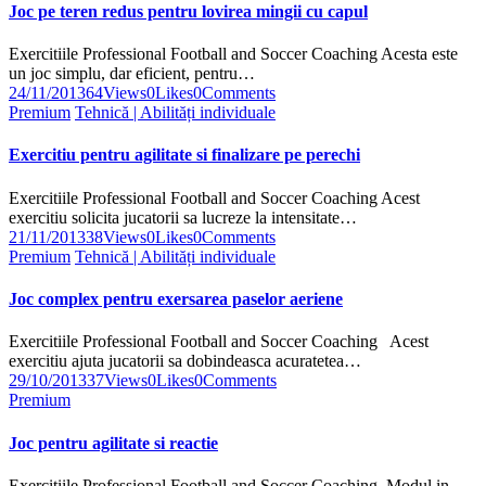
Joc pe teren redus pentru lovirea mingii cu capul
Exercitiile Professional Football and Soccer Coaching Acesta este
un joc simplu, dar eficient, pentru…
24/11/2013
64
Views
0
Likes
0
Comments
Premium
Tehnică | Abilități individuale
Exercitiu pentru agilitate si finalizare pe perechi
Exercitiile Professional Football and Soccer Coaching Acest
exercitiu solicita jucatorii sa lucreze la intensitate…
21/11/2013
38
Views
0
Likes
0
Comments
Premium
Tehnică | Abilități individuale
Joc complex pentru exersarea paselor aeriene
Exercitiile Professional Football and Soccer Coaching Acest
exercitiu ajuta jucatorii sa dobindeasca acuratetea…
29/10/2013
37
Views
0
Likes
0
Comments
Premium
Joc pentru agilitate si reactie
Exercitiile Professional Football and Soccer Coaching Modul in