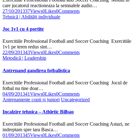
care jucatorul reactioneaza la semnalele audio…
27/10/2013
37
Views
0
Likes
0
Comments
Tehnică | Abilități individuale
Joc 1v1 cu 4 portite
Exercitiile Professional Football and Soccer Coaching Exercitiile
1v1 pe teren redus sint…
22/09/2013
43
Views
0
Likes
0
Comments
Metodică | Leadership
Antrenand gandirea fotbalistica
Exercitiile Professional Football and Soccer Coaching Jocul de
fotbal nu tine doar…
04/09/2013
41
Views
0
Likes
0
Comments
Antrenamente copii și juniori
Uncategorized
Incalzire tehnica – Athletic Bilbao
Exercitiile Professional Football and Soccer Coaching Astazi, ne
indreptam spre tara Basca…
01/09/2013
45
Views
0
Likes
0
Comments