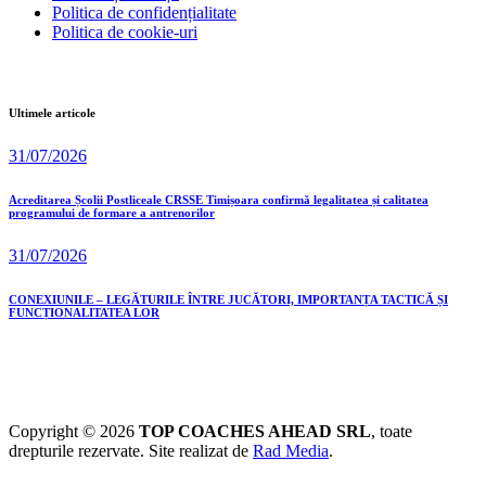
Politica de confidențialitate
Politica de cookie-uri
Ultimele articole
31/07/2026
Acreditarea Școlii Postliceale CRSSE Timișoara confirmă legalitatea și calitatea
programului de formare a antrenorilor
31/07/2026
CONEXIUNILE – LEGĂTURILE ÎNTRE JUCĂTORI, IMPORTANȚA TACTICĂ ȘI
FUNCȚIONALITATEA LOR
Copyright © 2026
TOP COACHES AHEAD SRL
, toate
drepturile rezervate. Site realizat de
Rad Media
.