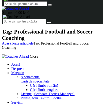
0 items
-
0.00 lei
0
Tag: Professional Football and Soccer
Coaching
Acasă
Toate articolele
Tag: Professional Football and Soccer
Coaching
Close
Acasă
Despre noi
Magazin
Abonamente
Cărți de specialitate
Cărți limba română
Cărți limba engleza
Licențe „Software Tactics Manager”
Planșe, folii Taktifol Football
Servicii