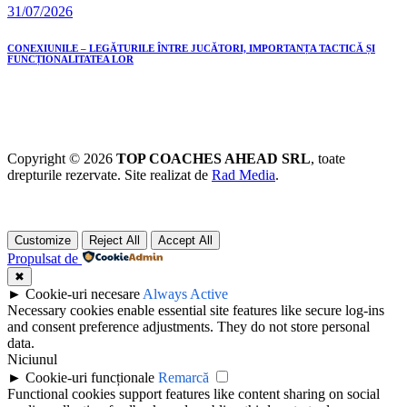
31/07/2026
CONEXIUNILE – LEGĂTURILE ÎNTRE JUCĂTORI, IMPORTANȚA TACTICĂ ȘI
FUNCȚIONALITATEA LOR
Copyright © 2026
TOP COACHES AHEAD SRL
, toate
drepturile rezervate. Site realizat de
Rad Media
.
Customize
Reject All
Accept All
Propulsat de
✖
►
Cookie-uri necesare
Always Active
Necessary cookies enable essential site features like secure log-ins
and consent preference adjustments. They do not store personal
data.
Niciunul
►
Cookie-uri funcționale
Remarcă
Functional cookies support features like content sharing on social