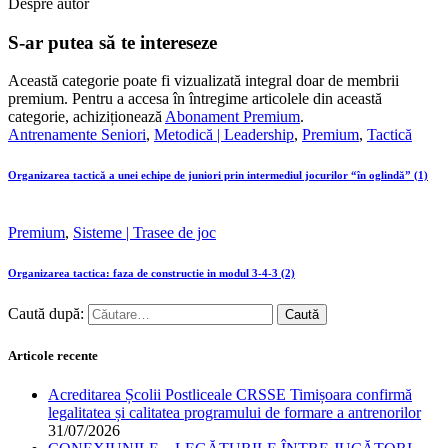
Despre autor
S-ar putea să te intereseze
Această categorie poate fi vizualizată integral doar de membrii
premium. Pentru a accesa în întregime articolele din această
categorie, achiziționează
Abonament Premium
.
Antrenamente Seniori
,
Metodică | Leadership
,
Premium
,
Tactică
Organizarea tactică a unei echipe de juniori prin intermediul jocurilor “în oglindă” (1)
Premium
,
Sisteme | Trasee de joc
Organizarea tactica: faza de constructie in modul 3-4-3 (2)
Caută după:
Articole recente
Acreditarea Școlii Postliceale CRSSE Timișoara confirmă
legalitatea și calitatea programului de formare a antrenorilor
31/07/2026