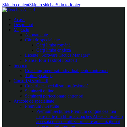
Skip to content
Skip to sidebar
Skip to footer
Acasă
Despre noi
Magazin
Abonamente
Cărți de specialitate
Cărți limba română
Cărți limba engleza
Licențe „Software Tactics Manager”
Planșe, folii Taktifol Football
Servicii
Coaching-mentorat individual pentru antrenori
Training camps
Cursuri și seminarii
Cursuri de specializare profesională
Seminarii online
Seminarii perfecționare antrenori
Articole de specialitate
Premium / Gratuite
Premium
Secțiunea Premium conține cea mai
mare parte din librăria Coaches Ahead și poate fi
accesată doar de utilizatorii care au achiziționat
abonamentul premium.