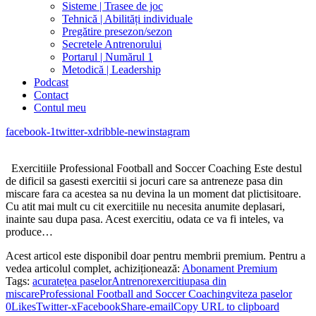
Sisteme | Trasee de joc
Tehnică | Abilități individuale
Pregătire presezon/sezon
Secretele Antrenorului
Portarul | Numărul 1
Metodică | Leadership
Podcast
Contact
Contul meu
facebook-1
twitter-x
dribble-new
instagram
Exercitiile Professional Football and Soccer Coaching Este destul
de dificil sa gasesti exercitii si jocuri care sa antreneze pasa din
miscare fara ca acestea sa nu devina la un moment dat plictisitoare.
Cu atit mai mult cu cit exercitiile nu necesita anumite deplasari,
inainte sau dupa pasa. Acest exercitiu, odata ce va fi inteles, va
produce…
Acest articol este disponibil doar pentru membrii premium. Pentru a
vedea articolul complet, achiziționează:
Abonament Premium
Tags:
acuratețea paselor
Antrenor
exercitiu
pasa din
miscare
Professional Football and Soccer Coaching
viteza paselor
0
Likes
Twitter-x
Facebook
Share-email
Copy URL to clipboard