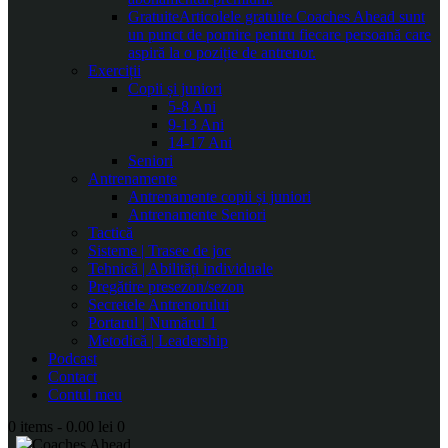
Gratuite
Articolele gratuite Coaches Ahead sunt
un punct de pornire pentru fiecare persoană care
aspiră la o poziție de antrenor.
Exerciții
Copii și juniori
5-8 Ani
9-13 Ani
14-17 Ani
Seniori
Antrenamente
Antrenamente copii și juniori
Antrenamente Seniori
Tactică
Sisteme | Trasee de joc
Tehnică | Abilități individuale
Pregătire presezon/sezon
Secretele Antrenorului
Portarul | Numărul 1
Metodică | Leadership
Podcast
Contact
Contul meu
0 items
-
0.00 lei
0