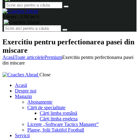
0 items
-
0.00 lei
0
Exercitiu pentru perfectionarea pasei din
miscare
Acasă
Toate articolele
Premium
Exercitiu pentru perfectionarea pasei
din miscare
Close
Acasă
Despre noi
Magazin
Abonamente
Cărți de specialitate
Cărți limba română
Cărți limba engleza
Licențe „Software Tactics Manager”
Planșe, folii Taktifol Football
Servicii