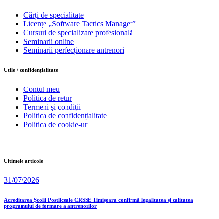
Cărți de specialitate
Licențe „Software Tactics Manager”
Cursuri de specializare profesională
Seminarii online
Seminarii perfecționare antrenori
Utile / confidențialitate
Contul meu
Politica de retur
Termeni și condiții
Politica de confidențialitate
Politica de cookie-uri
Ultimele articole
31/07/2026
Acreditarea Școlii Postliceale CRSSE Timișoara confirmă legalitatea și calitatea
programului de formare a antrenorilor