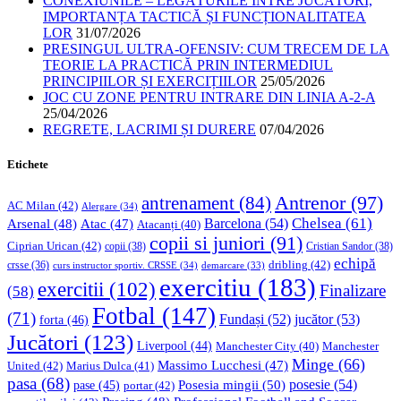
CONEXIUNILE – LEGĂTURILE ÎNTRE JUCĂTORI,
IMPORTANȚA TACTICĂ ȘI FUNCȚIONALITATEA
LOR
31/07/2026
PRESINGUL ULTRA-OFENSIV: CUM TRECEM DE LA
TEORIE LA PRACTICĂ PRIN INTERMEDIUL
PRINCIPIILOR ȘI EXERCIȚIILOR
25/05/2026
JOC CU ZONE PENTRU INTRARE DIN LINIA A-2-A
25/04/2026
REGRETE, LACRIMI ȘI DURERE
07/04/2026
Etichete
Antrenor
(97)
antrenament
(84)
AC Milan
(42)
Alergare
(34)
Chelsea
(61)
Barcelona
(54)
Arsenal
(48)
Atac
(47)
Atacanți
(40)
copii si juniori
(91)
Ciprian Urican
(42)
copii
(38)
Cristian Sandor
(38)
echipă
dribling
(42)
crsse
(36)
curs instructor sportiv. CRSSE
(34)
demarcare
(33)
exercitiu
(183)
exercitii
(102)
Finalizare
(58)
Fotbal
(147)
(71)
Fundași
(52)
jucător
(53)
forta
(46)
Jucători
(123)
Liverpool
(44)
Manchester
Manchester City
(40)
Minge
(66)
Massimo Lucchesi
(47)
United
(42)
Marius Dulca
(41)
pasa
(68)
Posesia mingii
(50)
posesie
(54)
pase
(45)
portar
(42)