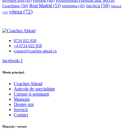
Professional Football and Soccer
Presing
(48)
povestile zilei
(43)
tactica
(58)
Coaching
(50)
Real Madrid
(53)
rezistenta
(45)
Tehnică
viteza
(72)
(35)
0724 022 858
+4 0724 022 858
contact@coaches-ahead.ro
facebook-1
Meniu principal
Coaches Ahead
Articole de specialitate
Cursuri și seminarii
Magazin
Despre noi
Servicii
Contact
Magazin / cursuri