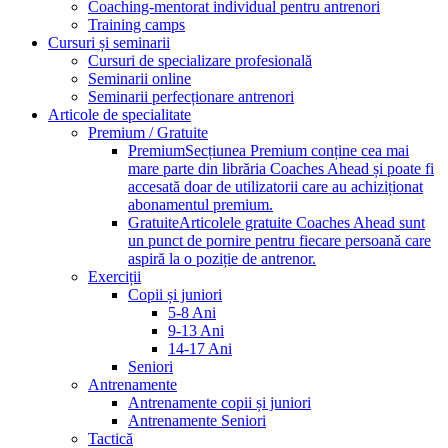
Coaching-mentorat individual pentru antrenori
Training camps
Cursuri și seminarii
Cursuri de specializare profesională
Seminarii online
Seminarii perfecționare antrenori
Articole de specialitate
Premium / Gratuite
Premium
Secțiunea Premium conține cea mai
mare parte din librăria Coaches Ahead și poate fi
accesată doar de utilizatorii care au achiziționat
abonamentul premium.
Gratuite
Articolele gratuite Coaches Ahead sunt
un punct de pornire pentru fiecare persoană care
aspiră la o poziție de antrenor.
Exerciții
Copii și juniori
5-8 Ani
9-13 Ani
14-17 Ani
Seniori
Antrenamente
Antrenamente copii și juniori
Antrenamente Seniori
Tactică