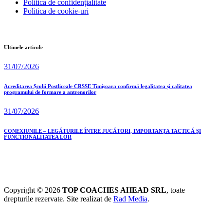
Politica de confidențialitate
Politica de cookie-uri
Ultimele articole
31/07/2026
Acreditarea Școlii Postliceale CRSSE Timișoara confirmă legalitatea și calitatea
programului de formare a antrenorilor
31/07/2026
CONEXIUNILE – LEGĂTURILE ÎNTRE JUCĂTORI, IMPORTANȚA TACTICĂ ȘI
FUNCȚIONALITATEA LOR
Copyright © 2026
TOP COACHES AHEAD SRL
, toate
drepturile rezervate. Site realizat de
Rad Media
.