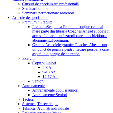
Cursuri de specializare profesională
Seminarii online
Seminarii perfecționare antrenori
Articole de specialitate
Premium / Gratuite
Premium
Secțiunea Premium conține cea mai
mare parte din librăria Coaches Ahead și poate fi
accesată doar de utilizatorii care au achiziționat
abonamentul premium.
Gratuite
Articolele gratuite Coaches Ahead sunt
un punct de pornire pentru fiecare persoană care
aspiră la o poziție de antrenor.
Exerciții
Copii și juniori
5-8 Ani
9-13 Ani
14-17 Ani
Seniori
Antrenamente
Antrenamente copii și juniori
Antrenamente Seniori
Tactică
Sisteme | Trasee de joc
Tehnică | Abilități individuale
Pregătire presezon/sezon