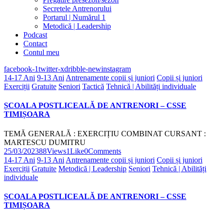
Secretele Antrenorului
Portarul | Numărul 1
Metodică | Leadership
Podcast
Contact
Contul meu
facebook-1
twitter-x
dribble-new
instagram
14-17 Ani
9-13 Ani
Antrenamente copii și juniori
Copii și juniori
Exerciții
Gratuite
Seniori
Tactică
Tehnică | Abilități individuale
ȘCOALA POSTLICEALĂ DE ANTRENORI – CSSE
TIMIȘOARA
TEMĂ GENERALĂ : EXERCIȚIU COMBINAT CURSANT :
MARTESCU DUMITRU
25/03/2023
88
Views
1
Like
0
Comments
14-17 Ani
9-13 Ani
Antrenamente copii și juniori
Copii și juniori
Exerciții
Gratuite
Metodică | Leadership
Seniori
Tehnică | Abilități
individuale
ȘCOALA POSTLICEALĂ DE ANTRENORI – CSSE
TIMIȘOARA