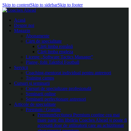
Skip to content
Skip to sidebar
Skip to footer
Acasă
Despre noi
Magazin
Abonamente
Cărți de specialitate
Cărți limba română
Cărți limba engleza
Licențe „Software Tactics Manager”
Planșe, folii Taktifol Football
Servicii
Coaching-mentorat individual pentru antrenori
Training camps
Cursuri și seminarii
Cursuri de specializare profesională
Seminarii online
Seminarii perfecționare antrenori
Articole de specialitate
Premium / Gratuite
Premium
Secțiunea Premium conține cea mai
mare parte din librăria Coaches Ahead și poate fi
accesată doar de utilizatorii care au achiziționat
abonamentul premium.