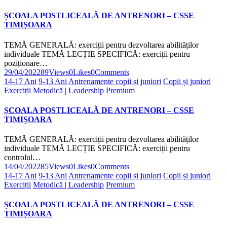
ȘCOALA POSTLICEALĂ DE ANTRENORI – CSSE
TIMIȘOARA
TEMĂ GENERALĂ: exerciții pentru dezvoltarea abilităților
individuale TEMĂ LECȚIE SPECIFICĂ: exerciții pentru
poziționare…
29/04/2022
89
Views
0
Likes
0
Comments
14-17 Ani
9-13 Ani
Antrenamente copii și juniori
Copii și juniori
Exerciții
Metodică | Leadership
Premium
ȘCOALA POSTLICEALĂ DE ANTRENORI – CSSE
TIMIȘOARA
TEMĂ GENERALĂ: exerciții pentru dezvoltarea abilităților
individuale TEMĂ LECȚIE SPECIFICĂ: exerciții pentru
controlul…
14/04/2022
85
Views
0
Likes
0
Comments
14-17 Ani
9-13 Ani
Antrenamente copii și juniori
Copii și juniori
Exerciții
Metodică | Leadership
Premium
ȘCOALA POSTLICEALĂ DE ANTRENORI – CSSE
TIMIȘOARA