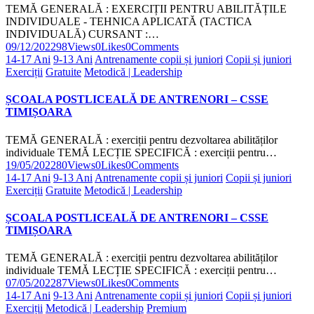
TEMĂ GENERALĂ : EXERCIȚII PENTRU ABILITĂȚILE
INDIVIDUALE - TEHNICA APLICATĂ (TACTICA
INDIVIDUALĂ) CURSANT :…
09/12/2022
98
Views
0
Likes
0
Comments
14-17 Ani
9-13 Ani
Antrenamente copii și juniori
Copii și juniori
Exerciții
Gratuite
Metodică | Leadership
ȘCOALA POSTLICEALĂ DE ANTRENORI – CSSE
TIMIȘOARA
TEMĂ GENERALĂ : exerciții pentru dezvoltarea abilităților
individuale TEMĂ LECȚIE SPECIFICĂ : exerciții pentru…
19/05/2022
80
Views
0
Likes
0
Comments
14-17 Ani
9-13 Ani
Antrenamente copii și juniori
Copii și juniori
Exerciții
Gratuite
Metodică | Leadership
ȘCOALA POSTLICEALĂ DE ANTRENORI – CSSE
TIMIȘOARA
TEMĂ GENERALĂ : exerciții pentru dezvoltarea abilităților
individuale TEMĂ LECȚIE SPECIFICĂ : exerciții pentru…
07/05/2022
87
Views
0
Likes
0
Comments
14-17 Ani
9-13 Ani
Antrenamente copii și juniori
Copii și juniori
Exerciții
Metodică | Leadership
Premium