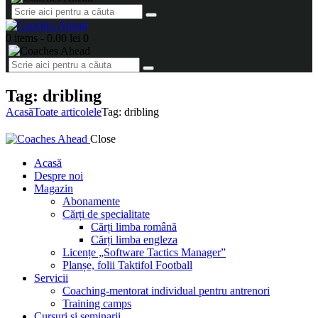
0 items
-
0.00 lei
0
Tag: dribling
Acasă
Toate articolele
Tag: dribling
Close
Acasă
Despre noi
Magazin
Abonamente
Cărți de specialitate
Cărți limba română
Cărți limba engleza
Licențe „Software Tactics Manager”
Planșe, folii Taktifol Football
Servicii
Coaching-mentorat individual pentru antrenori
Training camps
Cursuri și seminarii