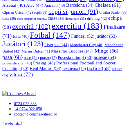
Chelsea
(61)
Barcelona
(54)
Arsenal
(48)
Atac
(47)
Atacanți
(40)
copii si juniori
(91)
Ciprian Urican
(42)
copii
(38)
Cristian Sandor
(38)
echipă
dribling
(42)
crsse
(36)
curs instructor sportiv. CRSSE
(34)
demarcare
(33)
exercitiu
(183)
exercitii
(102)
Finalizare
(58)
Fotbal
(147)
(71)
Fundași
(52)
jucător
(53)
forta
(46)
Jucători
(123)
Liverpool
(44)
Manchester
Manchester City
(40)
Minge
(66)
Massimo Lucchesi
(47)
United
(42)
Marius Dulca
(41)
pasa
(68)
Posesia mingii
(50)
posesie
(54)
pase
(45)
portar
(42)
Professional Football and Soccer
Presing
(48)
povestile zilei
(43)
tactica
(58)
Coaching
(50)
Real Madrid
(53)
rezistenta
(45)
Tehnică
viteza
(72)
(35)
0724 022 858
+4 0724 022 858
contact@coaches-ahead.ro
facebook-1