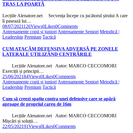
TRAS LA POARTĂ
Lecțiile Alenatore.net Secvența începe cu jucătorul șirului A care
îi pasează lui…
08/07/2021
126
Views
0
Likes
0
Comments
Antrenamente copii și juniori
Antrenamente Seniori
Metodică |
Leadership
Premium
Tactică
CUM ATACĂM DEFENSIVA ADVERSĂ PE ZONELE
LATERALE UTILIZÂND CENTRĂRILE
Lecțiile Alenatore.net Autor: MARCO CECCOMORI
Exerciții și principii…
25/06/2021
84
Views
0
Likes
0
Comments
Antrenamente copii și juniori
Antrenamente Seniori
Metodică |
Leadership
Premium
Tactică
Cum să creezi spațiu contra unei defensive care se apără
aproape de propriul careu de 16m
Lecțiile Alenatore.net Autor: MARCO CECCOMORI
Mișcări și soluții…
22/05/2021
91
Views
0
Likes
0
Comments