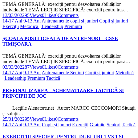
TEMĂ GENERALĂ: exerciții pentru dezvoltarea abilităților
individuale TEMĂ LECȚIE SPECIFICĂ: exerciții pentru tras…
13/03/2022
95
Views
0
Likes
0
Comments
14-17 Ani
9-13 Ani
Antrenamente copii și juniori
Copii și juniori
Exerciții
Metodică | Leadership
Premium
ȘCOALA POSTLICEALĂ DE ANTRENORI – CSSE
TIMIȘOARA
TEMĂ GENERALĂ: exerciții pentru dezvoltarea abilităților
individuale TEMĂ LECȚIE SPECIFICĂ: exerciții pentru pasă…
03/03/2022
87
Views
0
Likes
0
Comments
14-17 Ani
9-13 Ani
Antrenamente Seniori
Copii și juniori
Metodică
| Leadership
Premium
Tactică
PREFINALIZAREA – SCHEMATIZARE TACTICĂ ȘI
PRINCIPII DE JOC
Lecțiile Alenatore.net Autor: MARCO CECCOMORI Situații
și soluții…
25/01/2022
95
Views
0
Likes
0
Comments
14-17 Ani
9-13 Ani
Copii și juniori
Exerciții
Gratuite
Seniori
Tactică
EXERCIȚIU SPECIFIC PENTRU DUELURI 1 VS 1 ȘI