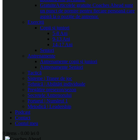
Gratuite
Articolele gratuite Coaches Ahead sunt
un punct de pornire pentru fiecare persoană care
aspiră la o poziție de antrenor.
Exerciții
Copii și juniori
5-8 Ani
9-13 Ani
14-17 Ani
Seniori
Antrenamente
Antrenamente copii și juniori
Antrenamente Seniori
Tactică
Sisteme | Trasee de joc
Tehnică | Abilități individuale
Pregătire presezon/sezon
Secretele Antrenorului
Portarul | Numărul 1
Metodică | Leadership
Podcast
Contact
Contul meu
0 items
-
0.00 lei
0