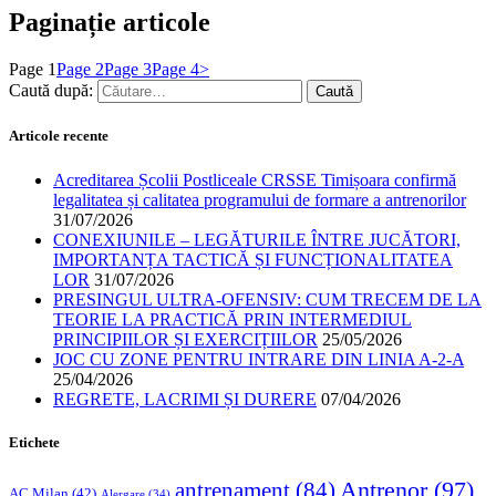
Paginație articole
Page
1
Page
2
Page
3
Page
4
>
Caută după:
Articole recente
Acreditarea Școlii Postliceale CRSSE Timișoara confirmă
legalitatea și calitatea programului de formare a antrenorilor
31/07/2026
CONEXIUNILE – LEGĂTURILE ÎNTRE JUCĂTORI,
IMPORTANȚA TACTICĂ ȘI FUNCȚIONALITATEA
LOR
31/07/2026
PRESINGUL ULTRA-OFENSIV: CUM TRECEM DE LA
TEORIE LA PRACTICĂ PRIN INTERMEDIUL
PRINCIPIILOR ȘI EXERCIȚIILOR
25/05/2026
JOC CU ZONE PENTRU INTRARE DIN LINIA A-2-A
25/04/2026
REGRETE, LACRIMI ȘI DURERE
07/04/2026
Etichete
Antrenor
(97)
antrenament
(84)
AC Milan
(42)
Alergare
(34)