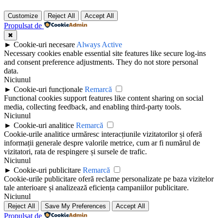
Customize
Reject All
Accept All
Propulsat de
✖
►
Cookie-uri necesare
Always Active
Necessary cookies enable essential site features like secure log-ins
and consent preference adjustments. They do not store personal
data.
Niciunul
►
Cookie-uri funcționale
Remarcă
Functional cookies support features like content sharing on social
media, collecting feedback, and enabling third-party tools.
Niciunul
►
Cookie-uri analitice
Remarcă
Cookie-urile analitice urmăresc interacțiunile vizitatorilor și oferă
informații generale despre valorile metrice, cum ar fi numărul de
vizitatori, rata de respingere și sursele de trafic.
Niciunul
►
Cookie-uri publicitare
Remarcă
Cookie-urile publicitare oferă reclame personalizate pe baza vizitelor
tale anterioare și analizează eficiența campaniilor publicitare.
Niciunul
Reject All
Save My Preferences
Accept All
Propulsat de