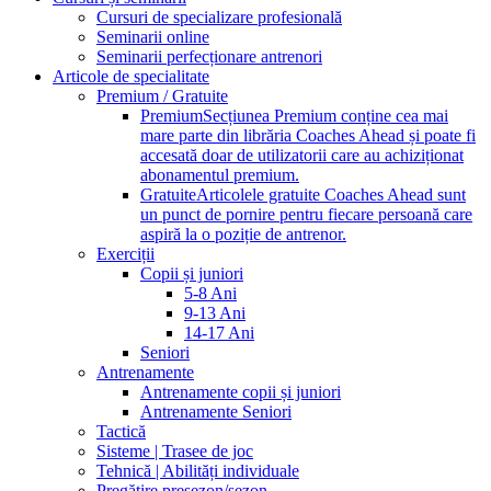
Cursuri de specializare profesională
Seminarii online
Seminarii perfecționare antrenori
Articole de specialitate
Premium / Gratuite
Premium
Secțiunea Premium conține cea mai
mare parte din librăria Coaches Ahead și poate fi
accesată doar de utilizatorii care au achiziționat
abonamentul premium.
Gratuite
Articolele gratuite Coaches Ahead sunt
un punct de pornire pentru fiecare persoană care
aspiră la o poziție de antrenor.
Exerciții
Copii și juniori
5-8 Ani
9-13 Ani
14-17 Ani
Seniori
Antrenamente
Antrenamente copii și juniori
Antrenamente Seniori
Tactică
Sisteme | Trasee de joc
Tehnică | Abilități individuale
Pregătire presezon/sezon