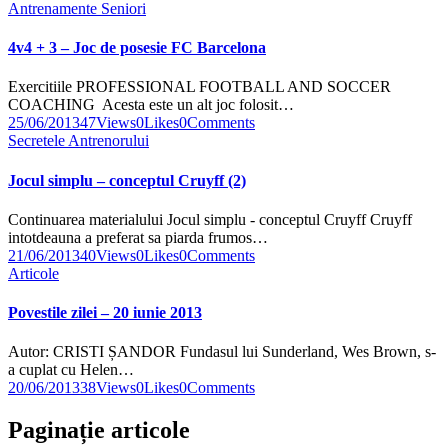
Antrenamente Seniori
4v4 + 3 – Joc de posesie FC Barcelona
Exercitiile PROFESSIONAL FOOTBALL AND SOCCER
COACHING Acesta este un alt joc folosit…
25/06/2013
47
Views
0
Likes
0
Comments
Secretele Antrenorului
Jocul simplu – conceptul Cruyff (2)
Continuarea materialului Jocul simplu - conceptul Cruyff Cruyff
intotdeauna a preferat sa piarda frumos…
21/06/2013
40
Views
0
Likes
0
Comments
Articole
Povestile zilei – 20 iunie 2013
Autor: CRISTI ȘANDOR Fundasul lui Sunderland, Wes Brown, s-
a cuplat cu Helen…
20/06/2013
38
Views
0
Likes
0
Comments
Paginație articole