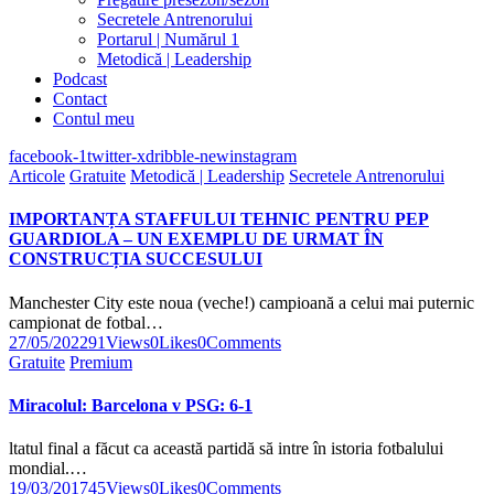
Secretele Antrenorului
Portarul | Numărul 1
Metodică | Leadership
Podcast
Contact
Contul meu
facebook-1
twitter-x
dribble-new
instagram
Articole
Gratuite
Metodică | Leadership
Secretele Antrenorului
IMPORTANȚA STAFFULUI TEHNIC PENTRU PEP
GUARDIOLA – UN EXEMPLU DE URMAT ÎN
CONSTRUCȚIA SUCCESULUI
Manchester City este noua (veche!) campioană a celui mai puternic
campionat de fotbal…
27/05/2022
91
Views
0
Likes
0
Comments
Gratuite
Premium
Miracolul: Barcelona v PSG: 6-1
ltatul final a făcut ca această partidă să intre în istoria fotbalului
mondial.…
19/03/2017
45
Views
0
Likes
0
Comments