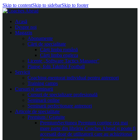
Skip to content
Skip to sidebar
Skip to footer
Acasă
Despre noi
Magazin
Abonamente
Cărți de specialitate
Cărți limba română
Cărți limba engleza
Licențe „Software Tactics Manager”
Planșe, folii Taktifol Football
Servicii
Coaching-mentorat individual pentru antrenori
Training camps
Cursuri și seminarii
Cursuri de specializare profesională
Seminarii online
Seminarii perfecționare antrenori
Articole de specialitate
Premium / Gratuite
Premium
Secțiunea Premium conține cea mai
mare parte din librăria Coaches Ahead și poate fi
accesată doar de utilizatorii care au achiziționat
abonamentul premium.