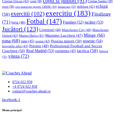
copii si juniori
(91)
Ciprian Urican
(42)
copii
(38)
Cristian Sandor
(38)
echipă
dribling
(42)
crsse
(36)
curs instructor sportiv. CRSSE
(34)
demarcare
(33)
exercitiu
(183)
exercitii
(102)
Finalizare
(58)
Fotbal
(147)
(71)
Fundași
(52)
jucător
(53)
forta
(46)
Jucători
(123)
Liverpool
(44)
Manchester
Manchester City
(40)
Minge
(66)
Massimo Lucchesi
(47)
United
(42)
Marius Dulca
(41)
pasa
(68)
Posesia mingii
(50)
posesie
(54)
pase
(45)
portar
(42)
Professional Football and Soccer
Presing
(48)
povestile zilei
(43)
tactica
(58)
Coaching
(50)
Real Madrid
(53)
rezistenta
(45)
Tehnică
viteza
(72)
(35)
0724 022 858
+4 0724 022 858
contact@coaches-ahead.ro
facebook-1
Meniu principal