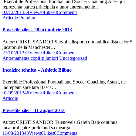
Exercitiile Professional Football and Soccer Coaching Acest joc
reprezenta partea principala a unor antrenamente…
02/12/2013
39
Views
0
Likes
0
Comments
Articole
Premium
Povestile zilei – 28 octombrie 2013
Autor: CRISTI ȘANDOR Site-ul talksport.com publica lista celor 5
jucatori de la Manchester…
27/10/2013
37
Views
0
Likes
0
Comments
Antrenamente copii și juniori
Uncategorized
Incalzire tehnica – Athletic Bilbao
Exercitiile Professional Football and Soccer Coaching Astazi, ne
indreptam spre tara Basca…
01/09/2013
46
Views
0
Likes
0
Comments
Articole
Povestile zilei – 11 august 2013
Autor: CRISTI ȘANDOR Telenovela Gareth Bale continua,
jucatorul galez preferand sa mearga…
11/08/2013
43
Views
0
Likes
0
Comments