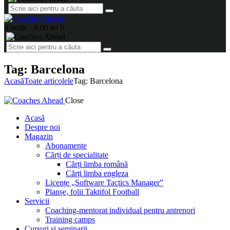
0 items
-
0.00 lei
0
Tag: Barcelona
Acasă
Toate articolele
Tag: Barcelona
Close
Acasă
Despre noi
Magazin
Abonamente
Cărți de specialitate
Cărți limba română
Cărți limba engleza
Licențe „Software Tactics Manager”
Planșe, folii Taktifol Football
Servicii
Coaching-mentorat individual pentru antrenori
Training camps
Cursuri și seminarii