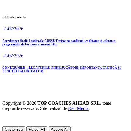
Ultimele articole
31/07/2026
Acreditarea Școlii Postliceale CRSSE Timișoara confirmă legalitatea și calitatea
programului de formare a antrenorilor
31/07/2026
CONEXIUNILE – LEGĂTURILE ÎNTRE JUCĂTORI, IMPORTANȚA TACTICĂ ȘI
FUNCȚIONALITATEA LOR
Copyright © 2026
TOP COACHES AHEAD SRL
, toate
drepturile rezervate. Site realizat de
Rad Media
.
Customize
Reject All
Accept All