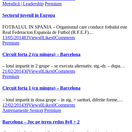
Metodică | Leadership
Premium
Sectorul juvenil in Europa
FOTBALUL IN SPANIA – Organismul care conduce fotbalul este
Real Federacion Espanola de Futbol (R.F.E.F)…
13/05/2014
83
Views
0
Likes
0
Comments
Premium
Circuit forta 2 (cu mingea) – Barcelona
– lotul impartit in 2 grupe – se executa alternativ, stg.-dr. – dupa…
21/02/2014
30
Views
0
Likes
0
Comments
Premium
Circuit forta 1 (cu mingea) – Barcelona
– lotul impartit in doua grupe – in stg. = sarituri, diferite forme,…
12/02/2014
39
Views
0
Likes
0
Comments
Antrenamente Seniori
Premium
Barcelona – Joc pe teren redus 8v8 + 2