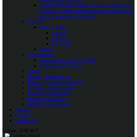
Gratuite
Articolele gratuite Coaches Ahead sunt
un punct de pornire pentru fiecare persoană care
aspiră la o poziție de antrenor.
Exerciții
Copii și juniori
5-8 Ani
9-13 Ani
14-17 Ani
Seniori
Antrenamente
Antrenamente copii și juniori
Antrenamente Seniori
Tactică
Sisteme | Trasee de joc
Tehnică | Abilități individuale
Pregătire presezon/sezon
Secretele Antrenorului
Portarul | Numărul 1
Metodică | Leadership
Podcast
Contact
Contul meu
0 items
-
0.00 lei
0