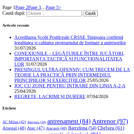
Page
1
Page
2
Page
3
…
Page
5
>
Caută după:
Articole recente
Acreditarea Școlii Postliceale CRSSE Timișoara confirmă
legalitatea și calitatea programului de formare a antrenorilor
31/07/2026
CONEXIUNILE – LEGĂTURILE ÎNTRE JUCĂTORI,
IMPORTANȚA TACTICĂ ȘI FUNCȚIONALITATEA
LOR
31/07/2026
PRESINGUL ULTRA-OFENSIV: CUM TRECEM DE LA
TEORIE LA PRACTICĂ PRIN INTERMEDIUL
PRINCIPIILOR ȘI EXERCIȚIILOR
25/05/2026
JOC CU ZONE PENTRU INTRARE DIN LINIA A-2-A
25/04/2026
REGRETE, LACRIMI ȘI DURERE
07/04/2026
Etichete
Antrenor
(97)
antrenament
(84)
AC Milan
(42)
Alergare
(34)
Chelsea
(61)
Barcelona
(54)
Arsenal
(48)
Atac
(47)
Atacanți
(40)