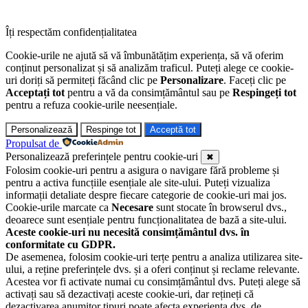
Îți respectăm confidențialitatea
Cookie-urile ne ajută să vă îmbunătățim experiența, să vă oferim
conținut personalizat și să analizăm traficul. Puteți alege ce cookie-
uri doriți să permiteți făcând clic pe
Personalizare
. Faceți clic pe
Acceptați tot
pentru a vă da consimțământul sau pe
Respingeți tot
pentru a refuza cookie-urile neesențiale.
Personalizează
Respinge tot
Acceptă tot
Propulsat de
Personalizează preferințele pentru cookie-uri
✖
Folosim cookie-uri pentru a asigura o navigare fără probleme și
pentru a activa funcțiile esențiale ale site-ului. Puteți vizualiza
informații detaliate despre fiecare categorie de cookie-uri mai jos.
Cookie-urile marcate ca
Necesare
sunt stocate în browserul dvs.,
deoarece sunt esențiale pentru funcționalitatea de bază a site-ului.
Aceste cookie-uri nu necesită consimțământul dvs. în
conformitate cu GDPR.
De asemenea, folosim cookie-uri terțe pentru a analiza utilizarea site-
ului, a reține preferințele dvs. și a oferi conținut și reclame relevante.
Acestea vor fi activate numai cu consimțământul dvs. Puteți alege să
activați sau să dezactivați aceste cookie-uri, dar rețineți că
dezactivarea anumitor tipuri poate afecta experiența dvs. de