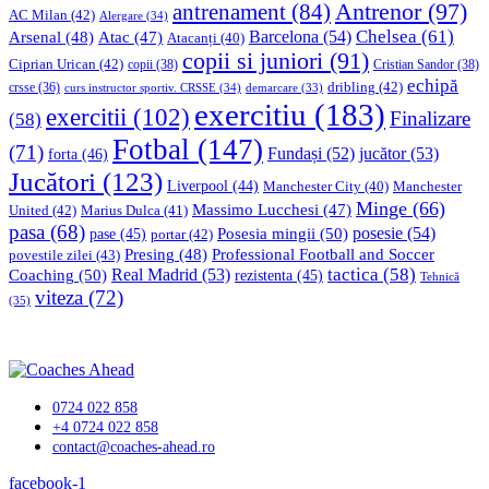
Antrenor
(97)
antrenament
(84)
AC Milan
(42)
Alergare
(34)
Chelsea
(61)
Barcelona
(54)
Arsenal
(48)
Atac
(47)
Atacanți
(40)
copii si juniori
(91)
Ciprian Urican
(42)
copii
(38)
Cristian Sandor
(38)
echipă
dribling
(42)
crsse
(36)
curs instructor sportiv. CRSSE
(34)
demarcare
(33)
exercitiu
(183)
exercitii
(102)
Finalizare
(58)
Fotbal
(147)
(71)
Fundași
(52)
jucător
(53)
forta
(46)
Jucători
(123)
Liverpool
(44)
Manchester
Manchester City
(40)
Minge
(66)
Massimo Lucchesi
(47)
United
(42)
Marius Dulca
(41)
pasa
(68)
Posesia mingii
(50)
posesie
(54)
pase
(45)
portar
(42)
Professional Football and Soccer
Presing
(48)
povestile zilei
(43)
tactica
(58)
Coaching
(50)
Real Madrid
(53)
rezistenta
(45)
Tehnică
viteza
(72)
(35)
0724 022 858
+4 0724 022 858
contact@coaches-ahead.ro
facebook-1