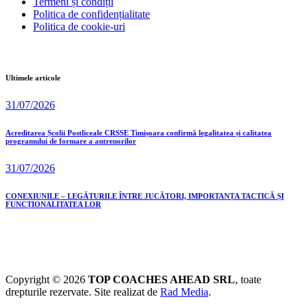
Termeni și condiții
Politica de confidențialitate
Politica de cookie-uri
Ultimele articole
31/07/2026
Acreditarea Școlii Postliceale CRSSE Timișoara confirmă legalitatea și calitatea
programului de formare a antrenorilor
31/07/2026
CONEXIUNILE – LEGĂTURILE ÎNTRE JUCĂTORI, IMPORTANȚA TACTICĂ ȘI
FUNCȚIONALITATEA LOR
Copyright © 2026
TOP COACHES AHEAD SRL
, toate
drepturile rezervate. Site realizat de
Rad Media
.