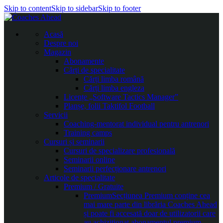
Skip to content
Skip to sidebar
Skip to footer
Acasă
Despre noi
Magazin
Abonamente
Cărți de specialitate
Cărți limba română
Cărți limba engleza
Licențe „Software Tactics Manager”
Planșe, folii Taktifol Football
Servicii
Coaching-mentorat individual pentru antrenori
Training camps
Cursuri și seminarii
Cursuri de specializare profesională
Seminarii online
Seminarii perfecționare antrenori
Articole de specialitate
Premium / Gratuite
Premium
Secțiunea Premium conține cea
mai mare parte din librăria Coaches Ahead
și poate fi accesată doar de utilizatorii care
au achiziționat abonamentul premium.