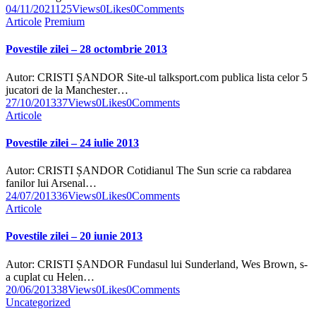
04/11/2021
125
Views
0
Likes
0
Comments
Articole
Premium
Povestile zilei – 28 octombrie 2013
Autor: CRISTI ȘANDOR Site-ul talksport.com publica lista celor 5
jucatori de la Manchester…
27/10/2013
37
Views
0
Likes
0
Comments
Articole
Povestile zilei – 24 iulie 2013
Autor: CRISTI ȘANDOR Cotidianul The Sun scrie ca rabdarea
fanilor lui Arsenal…
24/07/2013
36
Views
0
Likes
0
Comments
Articole
Povestile zilei – 20 iunie 2013
Autor: CRISTI ȘANDOR Fundasul lui Sunderland, Wes Brown, s-
a cuplat cu Helen…
20/06/2013
38
Views
0
Likes
0
Comments
Uncategorized