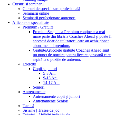
Cursuri și seminarii
Cursuri de specializare profesională
Seminarii online
Seminarii perfecționare antrenori
Articole de specialitate
Premium / Gratuite
Premium
Secțiunea Premium conține cea mai
mare parte din librăria Coaches Ahead și poate fi
accesată doar de utilizatorii care au achiziționat
abonamentul premium.
Gratuite
Articolele gratuite Coaches Ahead sunt
un punct de pornire pentru fiecare persoană care
aspiră la o poziție de antrenor.
Exerciții
Copii și juniori
5-8 Ani
9-13 Ani
14-17 Ani
Seniori
Antrenamente
Antrenamente copii și juniori
Antrenamente Seniori
Tactică
Sisteme | Trasee de joc
Tehnică | Abilități individuale