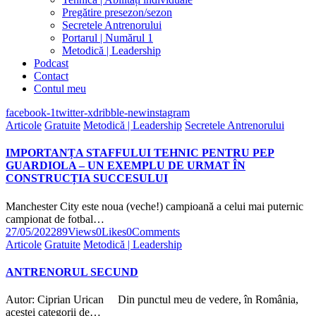
Pregătire presezon/sezon
Secretele Antrenorului
Portarul | Numărul 1
Metodică | Leadership
Podcast
Contact
Contul meu
facebook-1
twitter-x
dribble-new
instagram
Articole
Gratuite
Metodică | Leadership
Secretele Antrenorului
IMPORTANȚA STAFFULUI TEHNIC PENTRU PEP
GUARDIOLA – UN EXEMPLU DE URMAT ÎN
CONSTRUCȚIA SUCCESULUI
Manchester City este noua (veche!) campioană a celui mai puternic
campionat de fotbal…
27/05/2022
89
Views
0
Likes
0
Comments
Articole
Gratuite
Metodică | Leadership
ANTRENORUL SECUND
Autor: Ciprian Urican Din punctul meu de vedere, în România,
acestei categorii de…