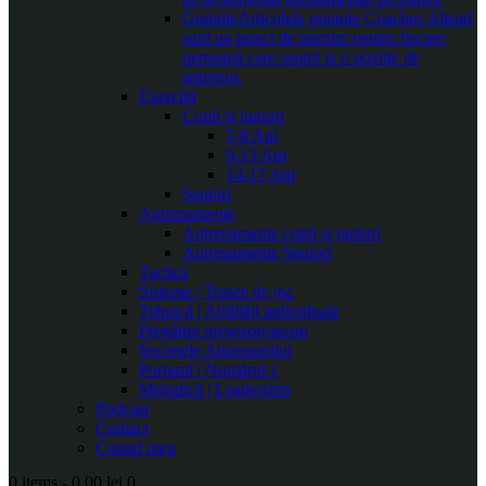
Gratuite
Articolele gratuite Coaches Ahead
sunt un punct de pornire pentru fiecare
persoană care aspiră la o poziție de
antrenor.
Exerciții
Copii și juniori
5-8 Ani
9-13 Ani
14-17 Ani
Seniori
Antrenamente
Antrenamente copii și juniori
Antrenamente Seniori
Tactică
Sisteme | Trasee de joc
Tehnică | Abilități individuale
Pregătire presezon/sezon
Secretele Antrenorului
Portarul | Numărul 1
Metodică | Leadership
Podcast
Contact
Contul meu
0 items
-
0.00 lei
0