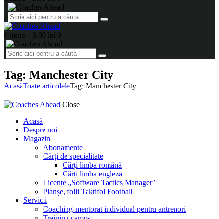
0 items
-
0.00 lei
0
Tag: Manchester City
Acasă
Toate articolele
Tag: Manchester City
Close
Acasă
Despre noi
Magazin
Abonamente
Cărți de specialitate
Cărți limba română
Cărți limba engleza
Licențe „Software Tactics Manager”
Planșe, folii Taktifol Football
Servicii
Coaching-mentorat individual pentru antrenori
Training camps