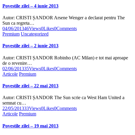
Povestile zilei – 4 iunie 2013
Autor: CRISTI ȘANDOR Arsene Wenger a declarat pentru The
Sun ca regreta…
04/06/2013
46
Views
0
Likes
0
Comments
Premium
Uncategorized
Povestile zilei – 2 iunie 2013
Autor: CRISTI ȘANDOR Robinho (AC Milan) e tot mai aproape
de o revenire…
02/06/2013
35
Views
0
Likes
0
Comments
Articole
Premium
Povestile zilei – 22 mai 2013
Autor: CRISTI ȘANDOR The Sun scrie ca West Ham United a
semnat cu…
22/05/2013
33
Views
0
Likes
0
Comments
Articole
Premium
Povestile zilei – 19 mai 2013