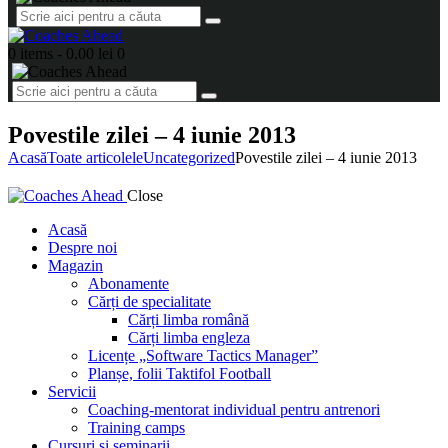
0 items
-
0.00 lei
0
Povestile zilei – 4 iunie 2013
Acasă
Toate articolele
Uncategorized
Povestile zilei – 4 iunie 2013
Close
Acasă
Despre noi
Magazin
Abonamente
Cărți de specialitate
Cărți limba română
Cărți limba engleza
Licențe „Software Tactics Manager”
Planșe, folii Taktifol Football
Servicii
Coaching-mentorat individual pentru antrenori
Training camps
Cursuri și seminarii