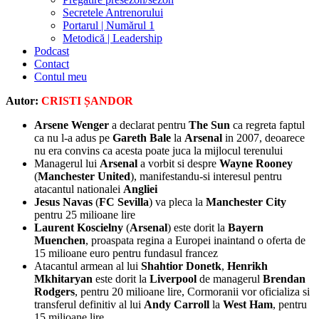
Secretele Antrenorului
Portarul | Numărul 1
Metodică | Leadership
Podcast
Contact
Contul meu
facebook-
twitter-
dribble-
instagram
Autor:
CRISTI ȘANDOR
1
x
new
Arsene Wenger
a declarat pentru
The Sun
ca regreta faptul
ca nu l-a adus pe
Gareth Bale
la
Arsenal
in 2007, deoarece
nu era convins ca acesta poate juca la mijlocul terenului
Managerul lui
Arsenal
a vorbit si despre
Wayne Rooney
(
Manchester United
), manifestandu-si interesul pentru
atacantul nationalei
Angliei
Jesus Navas
(
FC Sevilla
) va pleca la
Manchester City
pentru 25 milioane lire
Laurent Koscielny
(
Arsenal
) este dorit la
Bayern
Muenchen
, proaspata regina a Europei inaintand o oferta de
15 milioane euro pentru fundasul francez
Atacantul armean al lui
Shahtior Donetk
,
Henrikh
Mkhitaryan
este dorit la
Liverpool
de managerul
Brendan
Rodgers
, pentru 20 milioane lire, Cormoranii vor oficializa si
transferul definitiv al lui
Andy Carroll
la
West Ham
, pentru
15 milioane lire