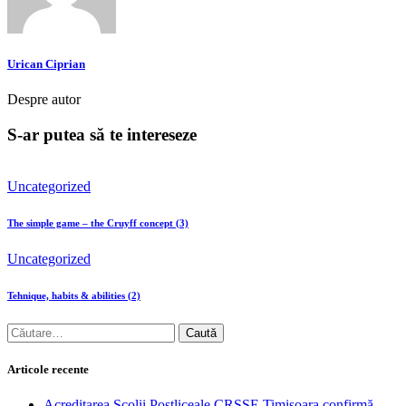
Urican Ciprian
Despre autor
S-ar putea să te intereseze
Uncategorized
The simple game – the Cruyff concept (3)
Uncategorized
Tehnique, habits & abilities (2)
Caută
după:
Articole recente
Acreditarea Școlii Postliceale CRSSE Timișoara confirmă