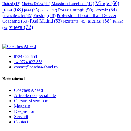
Minge
(66)
Massimo Lucchesi
(47)
United
(42)
Marius Dulca
(41)
pasa
(68)
Posesia mingii
(50)
posesie
(54)
pase
(45)
portar
(42)
Professional Football and Soccer
Presing
(48)
povestile zilei
(43)
tactica
(58)
Coaching
(50)
Real Madrid
(53)
rezistenta
(45)
Tehnică
viteza
(72)
(35)
0724 022 858
+4 0724 022 858
contact@coaches-ahead.ro
facebook-
Meniu principal
1
Coaches Ahead
Articole de specialitate
Cursuri și seminarii
Magazin
Despre noi
Servicii
Contact