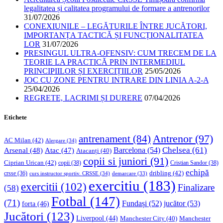
legalitatea și calitatea programului de formare a antrenorilor
31/07/2026
CONEXIUNILE – LEGĂTURILE ÎNTRE JUCĂTORI,
IMPORTANȚA TACTICĂ ȘI FUNCȚIONALITATEA
LOR
31/07/2026
PRESINGUL ULTRA-OFENSIV: CUM TRECEM DE LA
TEORIE LA PRACTICĂ PRIN INTERMEDIUL
PRINCIPIILOR ȘI EXERCIȚIILOR
25/05/2026
JOC CU ZONE PENTRU INTRARE DIN LINIA A-2-A
25/04/2026
REGRETE, LACRIMI ȘI DURERE
07/04/2026
Etichete
Antrenor
(97)
antrenament
(84)
AC Milan
(42)
Alergare
(34)
Chelsea
(61)
Barcelona
(54)
Arsenal
(48)
Atac
(47)
Atacanți
(40)
copii si juniori
(91)
Ciprian Urican
(42)
copii
(38)
Cristian Sandor
(38)
echipă
dribling
(42)
crsse
(36)
curs instructor sportiv. CRSSE
(34)
demarcare
(33)
exercitiu
(183)
exercitii
(102)
Finalizare
(58)
Fotbal
(147)
(71)
Fundași
(52)
jucător
(53)
forta
(46)
Jucători
(123)
Liverpool
(44)
Manchester
Manchester City
(40)