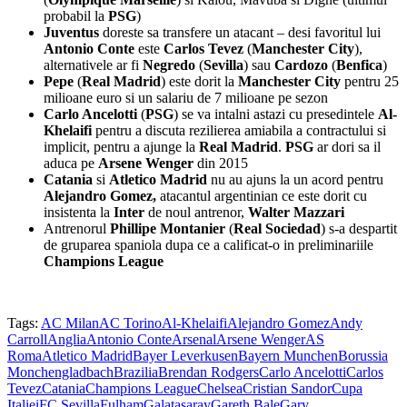
probabil la
PSG
)
Juventus
doreste sa transfere un atacant – desi favoritul lui
Antonio Conte
este
Carlos Tevez
(
Manchester City
),
alternativele ar fi
Negredo
(
Sevilla
) sau
Cardozo
(
Benfica
)
Pepe
(
Real Madrid
) este dorit la
Manchester City
pentru 25
milioane euro si un salariu de 7 milioane pe sezon
Carlo Ancelotti
(
PSG
) se va intalni astazi cu presedintele
Al-
Khelaifi
pentru a discuta rezilierea amiabila a contractului si
implicit, pentru a ajunge la
Real Madrid
.
PSG
ar dori sa il
aduca pe
Arsene Wenger
din 2015
Catania
si
Atletico Madrid
nu au ajuns la un acord pentru
Alejandro Gomez,
atacantul argentinian ce este dorit cu
insistenta la
Inter
de noul antrenor,
Walter Mazzari
Antrenorul
Phillipe Montanier
(
Real Sociedad
) s-a despartit
de gruparea spaniola dupa ce a calificat-o in preliminariile
Champions League
Tags:
AC Milan
AC Torino
Al-Khelaifi
Alejandro Gomez
Andy
Carroll
Anglia
Antonio Conte
Arsenal
Arsene Wenger
AS
Roma
Atletico Madrid
Bayer Leverkusen
Bayern Munchen
Borussia
Monchengladbach
Brazilia
Brendan Rodgers
Carlo Ancelotti
Carlos
Tevez
Catania
Champions League
Chelsea
Cristian Sandor
Cupa
Italiei
FC Sevilla
Fulham
Galatasaray
Gareth Bale
Gary