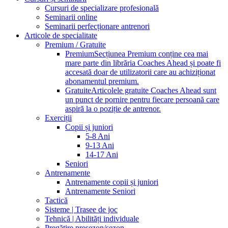
Cursuri de specializare profesională
Seminarii online
Seminarii perfecționare antrenori
Articole de specialitate
Premium / Gratuite
Premium
Secțiunea Premium conține cea mai
mare parte din librăria Coaches Ahead și poate fi
accesată doar de utilizatorii care au achiziționat
abonamentul premium.
Gratuite
Articolele gratuite Coaches Ahead sunt
un punct de pornire pentru fiecare persoană care
aspiră la o poziție de antrenor.
Exerciții
Copii și juniori
5-8 Ani
9-13 Ani
14-17 Ani
Seniori
Antrenamente
Antrenamente copii și juniori
Antrenamente Seniori
Tactică
Sisteme | Trasee de joc
Tehnică | Abilități individuale
Pregătire presezon/sezon