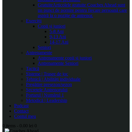
Gratuite
Articolele gratuite Coaches Ahead sunt
un punct de pornire pentru fiecare persoană care
aspiră la o poziție de antrenor.
Exerciții
Copii și juniori
5-8 Ani
9-13 Ani
14-17 Ani
Seniori
Antrenamente
Antrenamente copii și juniori
Antrenamente Seniori
Tactică
Sisteme | Trasee de joc
Tehnică | Abilități individuale
Pregătire presezon/sezon
Secretele Antrenorului
Portarul | Numărul 1
Metodică | Leadership
Podcast
Contact
Contul meu
0 items
-
0.00 lei
0