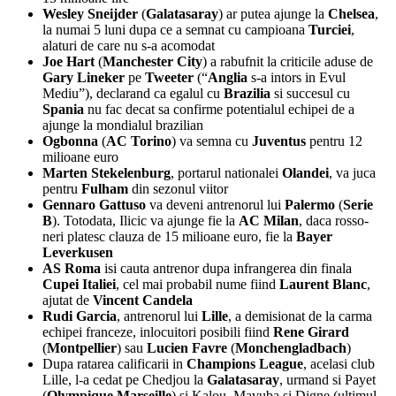
Wesley Sneijder
(
Galatasaray
) ar putea ajunge la
Chelsea
,
la numai 5 luni dupa ce a semnat cu campioana
Turciei
,
alaturi de care nu s-a acomodat
Joe Hart
(
Manchester City
) a rabufnit la criticile aduse de
Gary Lineker
pe
Tweeter
(“
Anglia
s-a intors in Evul
Mediu”), declarand ca egalul cu
Brazilia
si succesul cu
Spania
nu fac decat sa confirme potentialul echipei de a
ajunge la mondialul brazilian
Ogbonna
(
AC Torino
) va semna cu
Juventus
pentru 12
milioane euro
Marten Stekelenburg
, portarul nationalei
Olandei
, va juca
pentru
Fulham
din sezonul viitor
Gennaro Gattuso
va deveni antrenorul lui
Palermo
(
Serie
B
). Totodata, Ilicic va ajunge fie la
AC Milan
, daca rosso-
neri platesc clauza de 15 milioane euro, fie la
Bayer
Leverkusen
AS Roma
isi cauta antrenor dupa infrangerea din finala
Cupei Italiei
, cel mai probabil nume fiind
Laurent Blanc
,
ajutat de
Vincent Candela
Rudi Garcia
, antrenorul lui
Lille
, a demisionat de la carma
echipei franceze, inlocuitori posibili fiind
Rene Girard
(
Montpellier
) sau
Lucien Favre
(
Monchengladbach
)
Dupa ratarea calificarii in
Champions League
, acelasi club
Lille, l-a cedat pe Chedjou la
Galatasaray
, urmand si Payet
(
Olympique Marseille
) si Kalou, Mavuba si Digne (ultimul