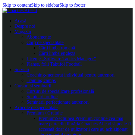
Skip to content
Skip to sidebar
Skip to footer
Acasă
Despre noi
Magazin
Abonamente
Cărți de specialitate
Cărți limba română
Cărți limba engleza
Licențe „Software Tactics Manager”
Planșe, folii Taktifol Football
Servicii
Coaching-mentorat individual pentru antrenori
Training camps
Cursuri și seminarii
Cursuri de specializare profesională
Seminarii online
Seminarii perfecționare antrenori
Articole de specialitate
Premium / Gratuite
Premium
Secțiunea Premium conține cea mai
mare parte din librăria Coaches Ahead și poate fi
accesată doar de utilizatorii care au achiziționat
abonamentul premium.