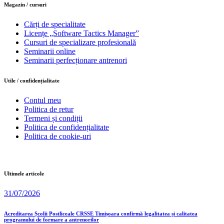
Magazin / cursuri
Cărți de specialitate
Licențe „Software Tactics Manager”
Cursuri de specializare profesională
Seminarii online
Seminarii perfecționare antrenori
Utile / confidențialitate
Contul meu
Politica de retur
Termeni și condiții
Politica de confidențialitate
Politica de cookie-uri
Ultimele articole
31/07/2026
Acreditarea Școlii Postliceale CRSSE Timișoara confirmă legalitatea și calitatea
programului de formare a antrenorilor