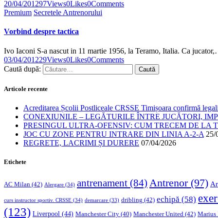
20/04/2012
97
Views
0
Likes
0
Comments
Premium
Secretele Antrenorului
Vorbind despre tactica
Ivo Iaconi S-a nascut in 11 martie 1956, la Teramo, Italia. Ca jucator
03/04/2012
29
Views
0
Likes
0
Comments
Caută după:
Articole recente
Acreditarea Școlii Postliceale CRSSE Timișoara confirmă legalit
CONEXIUNILE – LEGĂTURILE ÎNTRE JUCĂTORI, IM
PRESINGUL ULTRA-OFENSIV: CUM TRECEM DE LA TE
JOC CU ZONE PENTRU INTRARE DIN LINIA A-2-A
25/
REGRETE, LACRIMI ȘI DURERE
07/04/2026
Etichete
Antrenor
(97)
antrenament
(84)
Ar
AC Milan
(42)
Alergare
(34)
exer
echipă
(58)
dribling
(42)
curs instructor sportiv. CRSSE
(34)
demarcare
(33)
(123)
Liverpool
(44)
Manchester United
(42)
Marius
Manchester City
(40)