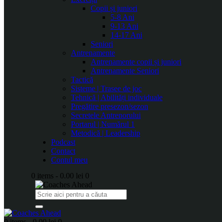
Copii și juniori
5-8 Ani
9-13 Ani
14-17 Ani
Seniori
Antrenamente
Antrenamente copii și juniori
Antrenamente Seniori
Tactică
Sisteme | Trasee de joc
Tehnică | Abilități individuale
Pregătire presezon/sezon
Secretele Antrenorului
Portarul | Numărul 1
Metodică | Leadership
Podcast
Contact
Contul meu
0 items
-
0.00 lei
0
0 items
-
0.00 lei
0