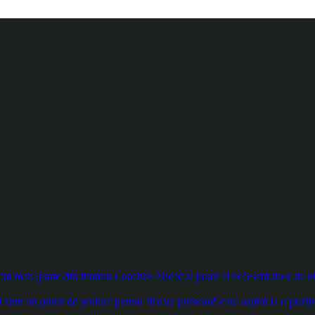
 mare parte din librăria Coaches Ahead și poate fi accesată doar de util
sunt un punct de pornire pentru fiecare persoană care aspiră la o poziți