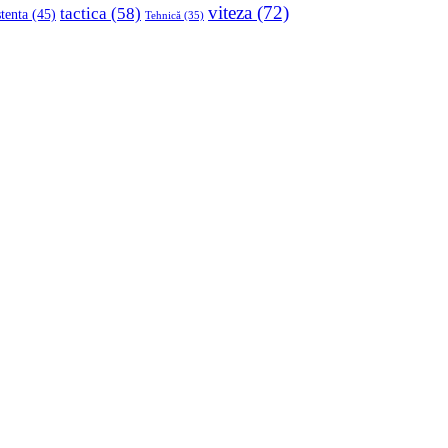
viteza
(72)
tactica
(58)
stenta
(45)
Tehnică
(35)