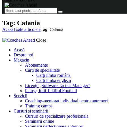
Tag: Catania
Acasă
Toate articolele
Tag: Catania
Close
Acasă
Despre noi
Magazin
Abonamente
Cărți de specialitate
Cărți limba română
Cărți limba engleza
Licențe „Software Tactics Manager”
Planșe, folii Taktifol Football
Servicii
Coaching-mentorat individual pentru antrenori
Training camps
Cursuri și seminarii
Cursuri de specializare profesională
Seminarii online
Seminarii perfecționare antrenori