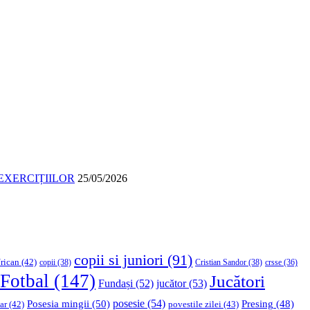
EXERCIȚIILOR
25/05/2026
copii si juniori
(91)
rican
(42)
copii
(38)
Cristian Sandor
(38)
crsse
(36)
Fotbal
(147)
Jucători
Fundași
(52)
jucător
(53)
Posesia mingii
(50)
posesie
(54)
Presing
(48)
ar
(42)
povestile zilei
(43)