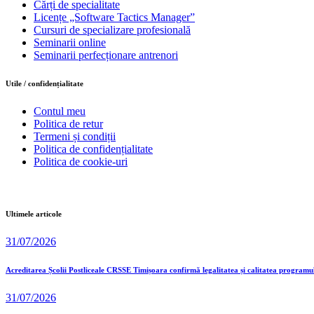
Cărți de specialitate
Licențe „Software Tactics Manager”
Cursuri de specializare profesională
Seminarii online
Seminarii perfecționare antrenori
Utile / confidențialitate
Contul meu
Politica de retur
Termeni și condiții
Politica de confidențialitate
Politica de cookie-uri
Ultimele articole
31/07/2026
Acreditarea Școlii Postliceale CRSSE Timișoara confirmă legalitatea și calitatea programu
31/07/2026