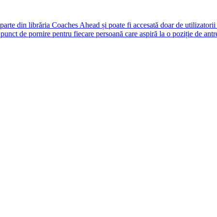
rte din librăria Coaches Ahead și poate fi accesată doar de utilizatori
unct de pornire pentru fiecare persoană care aspiră la o poziție de antr