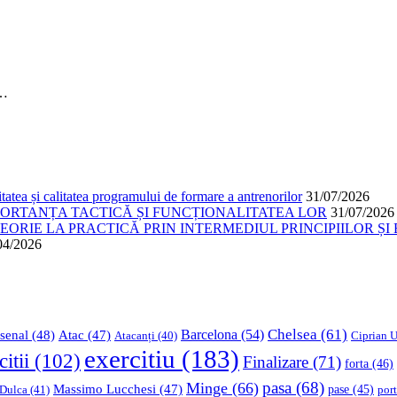
,…
atea și calitatea programului de formare a antrenorilor
31/07/2026
PORTANȚA TACTICĂ ȘI FUNCȚIONALITATEA LOR
31/07/2026
ORIE LA PRACTICĂ PRIN INTERMEDIUL PRINCIPIILOR ȘI 
04/2026
Chelsea
(61)
Barcelona
(54)
senal
(48)
Atac
(47)
Ciprian U
Atacanți
(40)
exercitiu
(183)
citii
(102)
Finalizare
(71)
forta
(46)
pasa
(68)
Minge
(66)
Massimo Lucchesi
(47)
 Dulca
(41)
pase
(45)
port