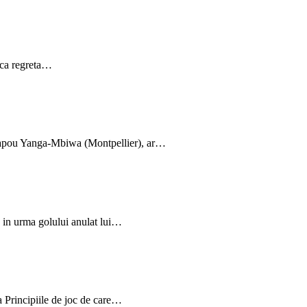
ca regreta…
apou Yanga-Mbiwa (Montpellier), ar…
in urma golului anulat lui…
a Principiile de joc de care…