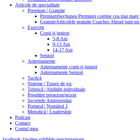
Articole de specialitate
Premium / Gratuite
Premium
Secțiunea Premium conține cea mai mare pa
Gratuite
Articolele gratuite Coaches Ahead sunt un p
Exerciții
Copii și juniori
5-8 Ani
9-13 Ani
14-17 Ani
Seniori
Antrenamente
Antrenamente copii și juniori
Antrenamente Seniori
Tactică
Sisteme | Trasee de joc
Tehnică | Abilități individuale
Pregătire presezon/sezon
Secretele Antrenorului
Portarul | Numărul 1
Metodică | Leadership
Podcast
Contact
Contul meu
facebook-1
twitter-x
dribble-new
instagram