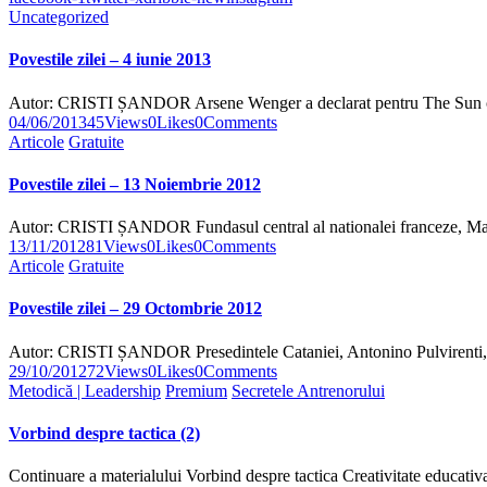
Uncategorized
Povestile zilei – 4 iunie 2013
Autor: CRISTI ȘANDOR Arsene Wenger a declarat pentru The Sun 
04/06/2013
45
Views
0
Likes
0
Comments
Articole
Gratuite
Povestile zilei – 13 Noiembrie 2012
Autor: CRISTI ȘANDOR Fundasul central al nationalei franceze, M
13/11/2012
81
Views
0
Likes
0
Comments
Articole
Gratuite
Povestile zilei – 29 Octombrie 2012
Autor: CRISTI ȘANDOR Presedintele Cataniei, Antonino Pulvirenti, 
29/10/2012
72
Views
0
Likes
0
Comments
Metodică | Leadership
Premium
Secretele Antrenorului
Vorbind despre tactica (2)
Continuare a materialului Vorbind despre tactica Creativitate educativ