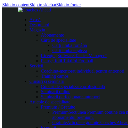
Skip to content
Skip to sidebar
Skip to footer
Acasă
Despre noi
Magazin
Abonamente
Cărți de specialitate
Cărți limba română
Cărți limba engleza
Licențe „Software Tactics Manager”
Planșe, folii Taktifol Football
Servicii
Coaching-mentorat individual pentru antrenori
Training camps
Cursuri și seminarii
Cursuri de specializare profesională
Seminarii online
Seminarii perfecționare antrenori
Articole de specialitate
Premium / Gratuite
Premium
Secțiunea Premium conține cea mai
abonamentul premium.
Gratuite
Articolele gratuite Coaches Ahead 
Exerciții