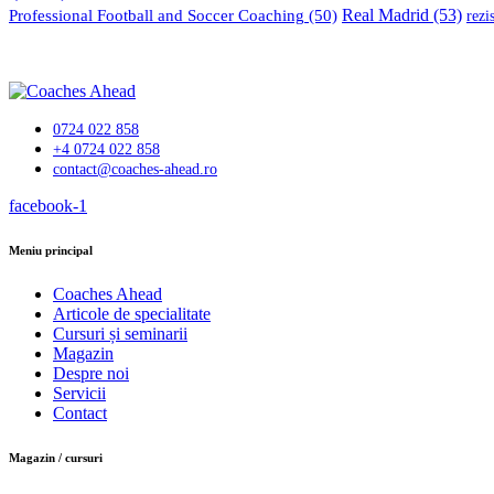
Professional Football and Soccer Coaching
(50)
Real Madrid
(53)
rezi
0724 022 858
+4 0724 022 858
contact@coaches-ahead.ro
facebook-1
Meniu principal
Coaches Ahead
Articole de specialitate
Cursuri și seminarii
Magazin
Despre noi
Servicii
Contact
Magazin / cursuri