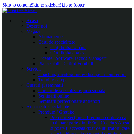
Skip to content
Skip to sidebar
Skip to footer
Acasă
Despre noi
Magazin
Abonamente
Cărți de specialitate
Cărți limba română
Cărți limba engleza
Licențe „Software Tactics Manager”
Planșe, folii Taktifol Football
Servicii
Coaching-mentorat individual pentru antrenori
Training camps
Cursuri și seminarii
Cursuri de specializare profesională
Seminarii online
Seminarii perfecționare antrenori
Articole de specialitate
Premium / Gratuite
Premium
Secțiunea Premium conține cea
mai mare parte din librăria Coaches Ahead
și poate fi accesată doar de utilizatorii care
au achiziționat abonamentul premium.