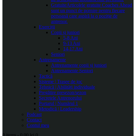
Gratuite
Articolele gratuite Coaches Ahead
sunt un punct de pornire pentru fiecare
persoană care aspiră la o poziție de
antrenor.
Exerciții
Copii și juniori
5-8 Ani
9-13 Ani
14-17 Ani
Seniori
Antrenamente
Antrenamente copii și juniori
Antrenamente Seniori
Tactică
Sisteme | Trasee de joc
Tehnică | Abilități individuale
Pregătire presezon/sezon
Secretele Antrenorului
Portarul | Numărul 1
Metodică | Leadership
Podcast
Contact
Contul meu
0 items
-
0.00 lei
0