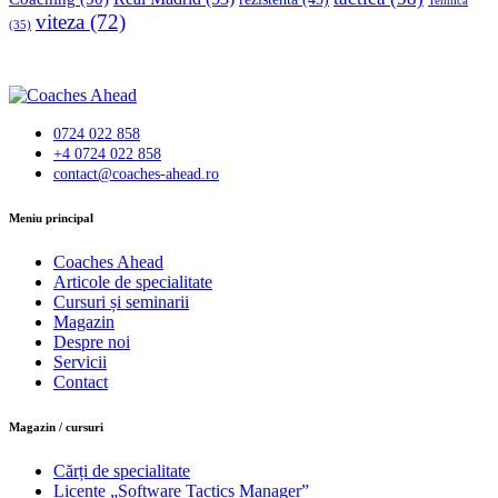
Tehnică
viteza
(72)
(35)
0724 022 858
+4 0724 022 858
contact@coaches-ahead.ro
facebook-
Meniu principal
1
Coaches Ahead
Articole de specialitate
Cursuri și seminarii
Magazin
Despre noi
Servicii
Contact
Magazin / cursuri
Cărți de specialitate
Licențe „Software Tactics Manager”