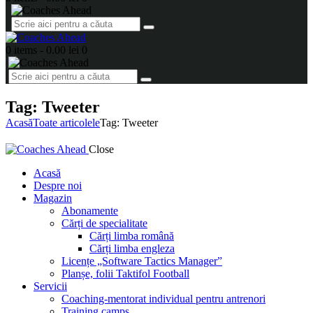
0 items
-
0.00 lei
0
Tag: Tweeter
Acasă
Toate articolele
Tag: Tweeter
Close
Acasă
Despre noi
Magazin
Abonamente
Cărți de specialitate
Cărți limba română
Cărți limba engleza
Licențe „Software Tactics Manager”
Planșe, folii Taktifol Football
Servicii
Coaching-mentorat individual pentru antrenori
Training camps