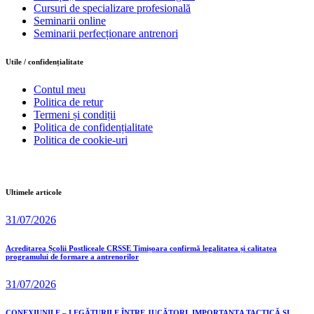
Cursuri de specializare profesională
Seminarii online
Seminarii perfecționare antrenori
Utile / confidențialitate
Contul meu
Politica de retur
Termeni și condiții
Politica de confidențialitate
Politica de cookie-uri
Ultimele articole
31/07/2026
Acreditarea Școlii Postliceale CRSSE Timișoara confirmă legalitatea și calitatea
programului de formare a antrenorilor
31/07/2026
CONEXIUNILE – LEGĂTURILE ÎNTRE JUCĂTORI, IMPORTANȚA TACTICĂ ȘI