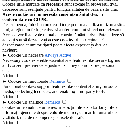
Cookie-urile marcate ca
Necesare
sunt stocate în browserul dvs.,
deoarece sunt esențiale pentru funcționalitatea de bază a site-ului.
Aceste cookie-uri nu necesită consimțământul dvs. în
conformitate cu GDPR.
De asemenea, folosim cookie-uri terțe pentru a analiza utilizarea site-
ului, a reține preferințele dvs. și a oferi conținut și reclame relevante.
Acestea vor fi activate numai cu consimțământul dvs. Puteți alege să
activați sau să dezactivați aceste cookie-uri, dar rețineți că
dezactivarea anumitor tipuri poate afecta experiența dvs. de
navigare.
►
Cookie-uri necesare
Always Active
Necessary cookies enable essential site features like secure log-ins
and consent preference adjustments. They do not store personal
data.
Niciunul
►
Cookie-uri funcționale
Remarcă
Functional cookies support features like content sharing on social
media, collecting feedback, and enabling third-party tools.
Niciunul
►
Cookie-uri analitice
Remarcă
Cookie-urile analitice urmăresc interacțiunile vizitatorilor și oferă
informații generale despre valorile metrice, cum ar fi numărul de
vizitatori, rata de respingere și sursele de trafic.
Niciunul