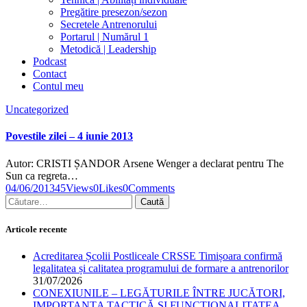
Pregătire presezon/sezon
Secretele Antrenorului
Portarul | Numărul 1
Metodică | Leadership
Podcast
Contact
Contul meu
facebook-
twitter-
dribble-
instagram
Uncategorized
1
x
new
Povestile zilei – 4 iunie 2013
Autor: CRISTI ȘANDOR Arsene Wenger a declarat pentru The
Sun ca regreta…
04/06/2013
45
Views
0
Likes
0
Comments
Caută
după:
Articole recente
Acreditarea Școlii Postliceale CRSSE Timișoara confirmă
legalitatea și calitatea programului de formare a antrenorilor
31/07/2026
CONEXIUNILE – LEGĂTURILE ÎNTRE JUCĂTORI,
IMPORTANȚA TACTICĂ ȘI FUNCȚIONALITATEA