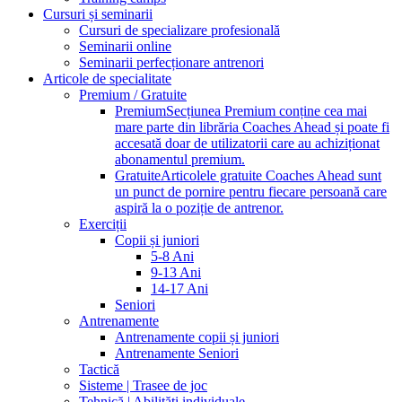
Cursuri și seminarii
Cursuri de specializare profesională
Seminarii online
Seminarii perfecționare antrenori
Articole de specialitate
Premium / Gratuite
Premium
Secțiunea Premium conține cea mai
mare parte din librăria Coaches Ahead și poate fi
accesată doar de utilizatorii care au achiziționat
abonamentul premium.
Gratuite
Articolele gratuite Coaches Ahead sunt
un punct de pornire pentru fiecare persoană care
aspiră la o poziție de antrenor.
Exerciții
Copii și juniori
5-8 Ani
9-13 Ani
14-17 Ani
Seniori
Antrenamente
Antrenamente copii și juniori
Antrenamente Seniori
Tactică
Sisteme | Trasee de joc
Tehnică | Abilități individuale