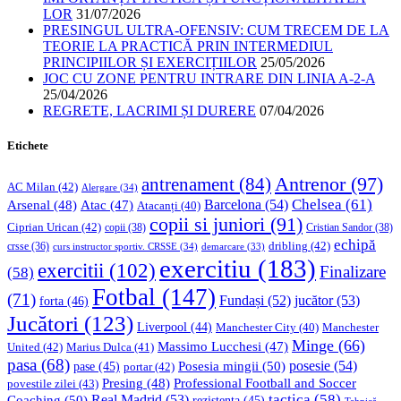
LOR
31/07/2026
PRESINGUL ULTRA-OFENSIV: CUM TRECEM DE LA
TEORIE LA PRACTICĂ PRIN INTERMEDIUL
PRINCIPIILOR ȘI EXERCIȚIILOR
25/05/2026
JOC CU ZONE PENTRU INTRARE DIN LINIA A-2-A
25/04/2026
REGRETE, LACRIMI ȘI DURERE
07/04/2026
Etichete
Antrenor
(97)
antrenament
(84)
AC Milan
(42)
Alergare
(34)
Chelsea
(61)
Barcelona
(54)
Arsenal
(48)
Atac
(47)
Atacanți
(40)
copii si juniori
(91)
Ciprian Urican
(42)
copii
(38)
Cristian Sandor
(38)
echipă
dribling
(42)
crsse
(36)
curs instructor sportiv. CRSSE
(34)
demarcare
(33)
exercitiu
(183)
exercitii
(102)
Finalizare
(58)
Fotbal
(147)
(71)
Fundași
(52)
jucător
(53)
forta
(46)
Jucători
(123)
Liverpool
(44)
Manchester
Manchester City
(40)
Minge
(66)
Massimo Lucchesi
(47)
United
(42)
Marius Dulca
(41)
pasa
(68)
Posesia mingii
(50)
posesie
(54)
pase
(45)
portar
(42)
Professional Football and Soccer
Presing
(48)
povestile zilei
(43)
tactica
(58)
Coaching
(50)
Real Madrid
(53)
rezistenta
(45)