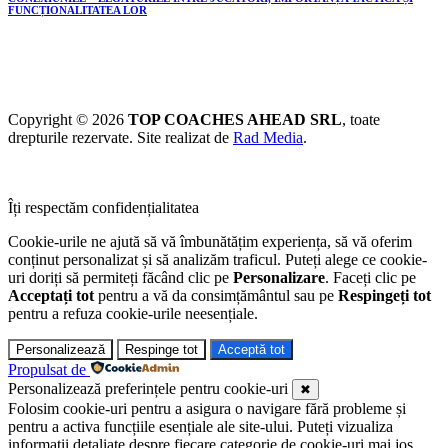
FUNCȚIONALITATEA LOR
Copyright © 2026
TOP COACHES AHEAD SRL
, toate
drepturile rezervate. Site realizat de
Rad Media
.
Îți respectăm confidențialitatea
Cookie-urile ne ajută să vă îmbunătățim experiența, să vă oferim
conținut personalizat și să analizăm traficul. Puteți alege ce cookie-
uri doriți să permiteți făcând clic pe
Personalizare
. Faceți clic pe
Acceptați tot
pentru a vă da consimțământul sau pe
Respingeți tot
pentru a refuza cookie-urile neesențiale.
Personalizează
Respinge tot
Acceptă tot
Propulsat de
Personalizează preferințele pentru cookie-uri
✖
Folosim cookie-uri pentru a asigura o navigare fără probleme și
pentru a activa funcțiile esențiale ale site-ului. Puteți vizualiza
informații detaliate despre fiecare categorie de cookie-uri mai jos.