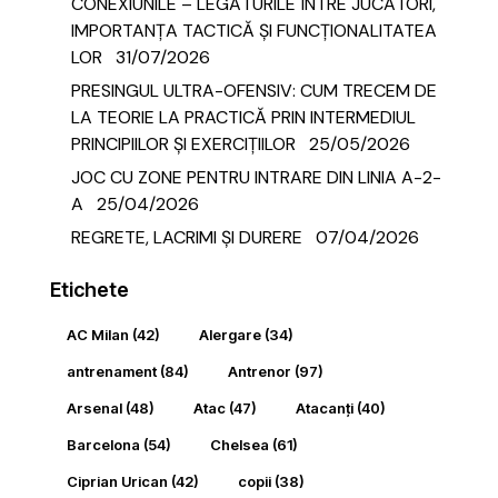
CONEXIUNILE – LEGĂTURILE ÎNTRE JUCĂTORI,
IMPORTANȚA TACTICĂ ȘI FUNCȚIONALITATEA
LOR
31/07/2026
PRESINGUL ULTRA-OFENSIV: CUM TRECEM DE
LA TEORIE LA PRACTICĂ PRIN INTERMEDIUL
PRINCIPIILOR ȘI EXERCIȚIILOR
25/05/2026
JOC CU ZONE PENTRU INTRARE DIN LINIA A-2-
A
25/04/2026
REGRETE, LACRIMI ȘI DURERE
07/04/2026
Etichete
AC Milan
(42)
Alergare
(34)
antrenament
(84)
Antrenor
(97)
Arsenal
(48)
Atac
(47)
Atacanți
(40)
Barcelona
(54)
Chelsea
(61)
Ciprian Urican
(42)
copii
(38)