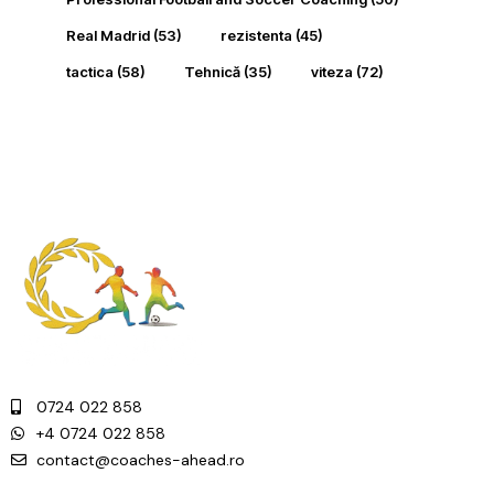
Real Madrid
(53)
rezistenta
(45)
tactica
(58)
Tehnică
(35)
viteza
(72)
0724 022 858
+4 0724 022 858
contact@coaches-ahead.ro