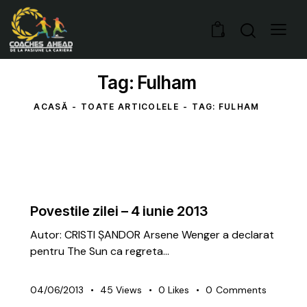
0
Tag: Fulham
ACASĂ
TOATE ARTICOLELE
TAG: FULHAM
UNCATEGORIZED
Povestile zilei – 4 iunie 2013
Autor: CRISTI ȘANDOR Arsene Wenger a declarat
pentru The Sun ca regreta…
04/06/2013
45
Views
0
Likes
0
Comments