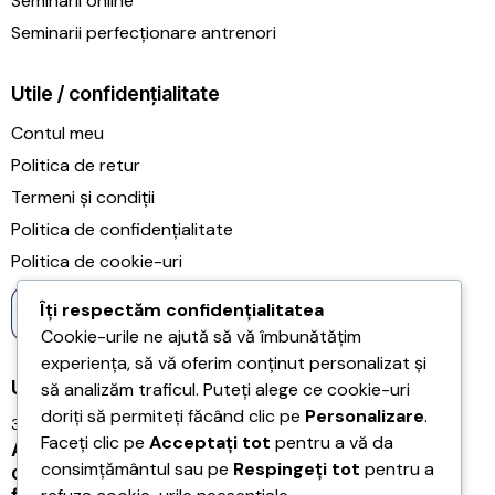
Seminarii online
Seminarii perfecționare antrenori
Utile / confidențialitate
Contul meu
Politica de retur
Termeni și condiții
Politica de confidențialitate
Politica de cookie-uri
Îți respectăm confidențialitatea
Cookie-urile ne ajută să vă îmbunătățim
experiența, să vă oferim conținut personalizat și
Ultimele articole
să analizăm traficul. Puteți alege ce cookie-uri
doriți să permiteți făcând clic pe
Personalizare
.
31/07/2026
Faceți clic pe
Acceptați tot
pentru a vă da
Acreditarea Școlii Postliceale CRSSE Timișoara
consimțământul sau pe
Respingeți tot
pentru a
confirmă legalitatea și calitatea programului de