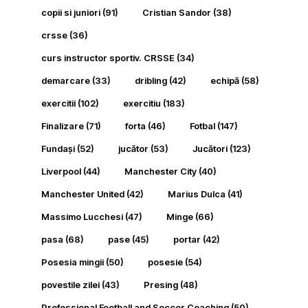
copii si juniori
(91)
Cristian Sandor
(38)
crsse
(36)
curs instructor sportiv. CRSSE
(34)
demarcare
(33)
dribling
(42)
echipă
(58)
exercitii
(102)
exercitiu
(183)
Finalizare
(71)
forta
(46)
Fotbal
(147)
Fundași
(52)
jucător
(53)
Jucători
(123)
Liverpool
(44)
Manchester City
(40)
Manchester United
(42)
Marius Dulca
(41)
Massimo Lucchesi
(47)
Minge
(66)
pasa
(68)
pase
(45)
portar
(42)
Posesia mingii
(50)
posesie
(54)
povestile zilei
(43)
Presing
(48)
Professional Football and Soccer Coaching
(50)