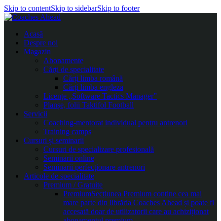
Skip to content
Skip to sidebar
Skip to footer
Acasă
Despre noi
Magazin
Abonamente
Cărți de specialitate
Cărți limba română
Cărți limba engleza
Licențe „Software Tactics Manager”
Planșe, folii Taktifol Football
Servicii
Coaching-mentorat individual pentru antrenori
Training camps
Cursuri și seminarii
Cursuri de specializare profesională
Seminarii online
Seminarii perfecționare antrenori
Articole de specialitate
Premium / Gratuite
Premium
Secțiunea Premium conține cea mai
mare parte din librăria Coaches Ahead și poate fi
accesată doar de utilizatorii care au achiziționat
abonamentul premium.