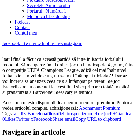
Secretele Antrenorului
Portarul | Numărul 1
Metodică | Leadership
Podcast
Contact
Contul meu
facebook-1
twitter-x
dribble-new
instagram
ltatul final a făcut ca această partidă să intre în istoria fotbalului
mondial. Să recuperezi în al doilea joc un handicap de 4 goluri, într-
o competiție UEFA Champions League, adică cel mai înalt nivel
fotbalistic la nivel de club, nu s-a mai întâmplat niciodată! Dar azi
voi încerca să analizez ceea ce s-a întâmplat pe terenul de joc.
Factorii care au concurat la acest final și exprimarea totală, mistică,
supranaturală a Barcelonei: desăvârșire tehnică,
Acest articol este disponibil doar pentru membrii premium. Pentru a
vedea articolul complet, achiziționează:
Abonament Premium
Tags:
analiza
Barcelona
filozofie
introspecție
model de joc
PSG
tactica
0
Likes
Twitter-x
Facebook
Share-email
Copy URL to clipboard
Navigare în articole