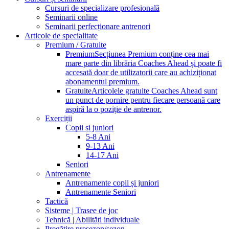
Cursuri de specializare profesională
Seminarii online
Seminarii perfecționare antrenori
Articole de specialitate
Premium / Gratuite
Premium
Secțiunea Premium conține cea mai
mare parte din librăria Coaches Ahead și poate fi
accesată doar de utilizatorii care au achiziționat
abonamentul premium.
Gratuite
Articolele gratuite Coaches Ahead sunt
un punct de pornire pentru fiecare persoană care
aspiră la o poziție de antrenor.
Exerciții
Copii și juniori
5-8 Ani
9-13 Ani
14-17 Ani
Seniori
Antrenamente
Antrenamente copii și juniori
Antrenamente Seniori
Tactică
Sisteme | Trasee de joc
Tehnică | Abilități individuale
Pregătire presezon/sezon