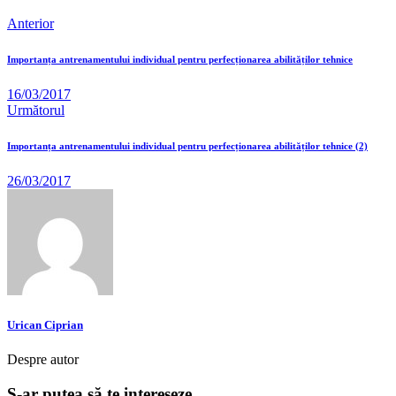
Anterior
Importanța antrenamentului individual pentru perfecționarea abilităților tehnice
16/03/2017
Următorul
Importanța antrenamentului individual pentru perfecționarea abilităților tehnice (2)
26/03/2017
Urican Ciprian
Despre autor
S-ar putea să te intereseze