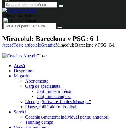
0 items
-
0.00 lei
0
Miracolul: Barcelona v PSG: 6-1
Acasă
Toate articolele
Gratuite
Miracolul: Barcelona v PSG: 6-1
Close
Acasă
Despre noi
Magazin
Abonamente
Cărți de specialitate
Cărți limba română
Cărți limba engleza
Licențe „Software Tactics Manager”
Planșe, folii Taktifol Football
Servicii
Coaching-mentorat individual pentru antrenori
Training camps
Cursuri și seminarii