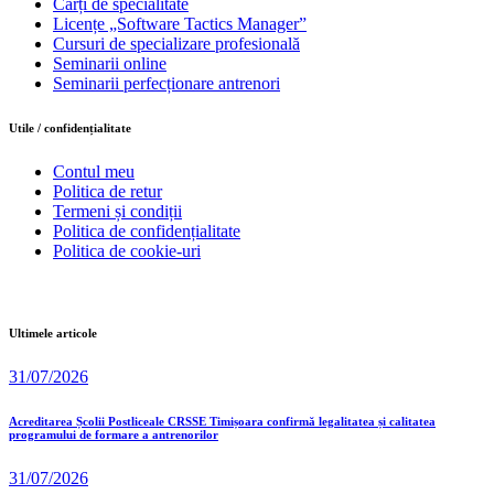
Cărți de specialitate
Licențe „Software Tactics Manager”
Cursuri de specializare profesională
Seminarii online
Seminarii perfecționare antrenori
Utile / confidențialitate
Contul meu
Politica de retur
Termeni și condiții
Politica de confidențialitate
Politica de cookie-uri
Ultimele articole
31/07/2026
Acreditarea Școlii Postliceale CRSSE Timișoara confirmă legalitatea și calitatea
programului de formare a antrenorilor
31/07/2026