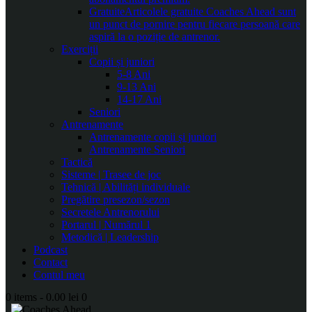
Gratuite
Articolele gratuite Coaches Ahead sunt
un punct de pornire pentru fiecare persoană care
aspiră la o poziție de antrenor.
Exerciții
Copii și juniori
5-8 Ani
9-13 Ani
14-17 Ani
Seniori
Antrenamente
Antrenamente copii și juniori
Antrenamente Seniori
Tactică
Sisteme | Trasee de joc
Tehnică | Abilități individuale
Pregătire presezon/sezon
Secretele Antrenorului
Portarul | Numărul 1
Metodică | Leadership
Podcast
Contact
Contul meu
0 items
-
0.00 lei
0