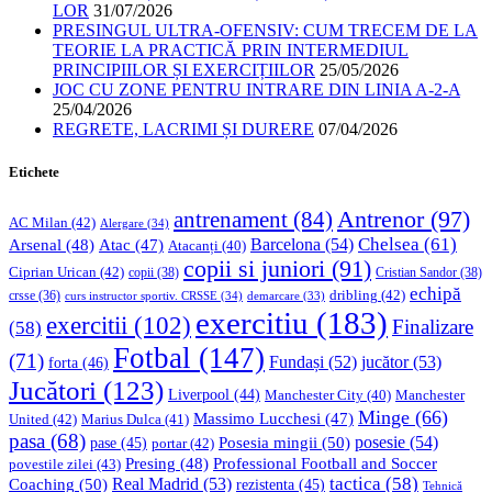
LOR
31/07/2026
PRESINGUL ULTRA-OFENSIV: CUM TRECEM DE LA
TEORIE LA PRACTICĂ PRIN INTERMEDIUL
PRINCIPIILOR ȘI EXERCIȚIILOR
25/05/2026
JOC CU ZONE PENTRU INTRARE DIN LINIA A-2-A
25/04/2026
REGRETE, LACRIMI ȘI DURERE
07/04/2026
Etichete
Antrenor
(97)
antrenament
(84)
AC Milan
(42)
Alergare
(34)
Chelsea
(61)
Barcelona
(54)
Arsenal
(48)
Atac
(47)
Atacanți
(40)
copii si juniori
(91)
Ciprian Urican
(42)
copii
(38)
Cristian Sandor
(38)
echipă
dribling
(42)
crsse
(36)
curs instructor sportiv. CRSSE
(34)
demarcare
(33)
exercitiu
(183)
exercitii
(102)
Finalizare
(58)
Fotbal
(147)
(71)
Fundași
(52)
jucător
(53)
forta
(46)
Jucători
(123)
Liverpool
(44)
Manchester
Manchester City
(40)
Minge
(66)
Massimo Lucchesi
(47)
United
(42)
Marius Dulca
(41)
pasa
(68)
Posesia mingii
(50)
posesie
(54)
pase
(45)
portar
(42)
Professional Football and Soccer
Presing
(48)
povestile zilei
(43)
tactica
(58)
Coaching
(50)
Real Madrid
(53)
rezistenta
(45)
Tehnică