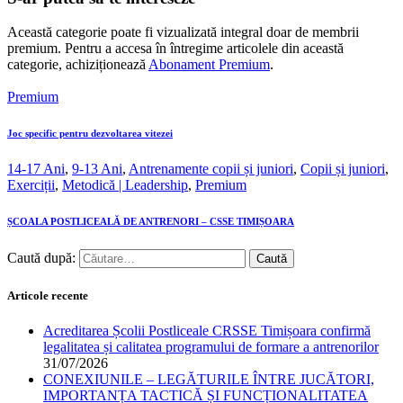
Această categorie poate fi vizualizată integral doar de membrii
premium. Pentru a accesa în întregime articolele din această
categorie, achiziționează
Abonament Premium
.
Premium
Joc specific pentru dezvoltarea vitezei
14-17 Ani
,
9-13 Ani
,
Antrenamente copii și juniori
,
Copii și juniori
,
Exerciții
,
Metodică | Leadership
,
Premium
ȘCOALA POSTLICEALĂ DE ANTRENORI – CSSE TIMIȘOARA
Caută după:
Articole recente
Acreditarea Școlii Postliceale CRSSE Timișoara confirmă
legalitatea și calitatea programului de formare a antrenorilor
31/07/2026
CONEXIUNILE – LEGĂTURILE ÎNTRE JUCĂTORI,
IMPORTANȚA TACTICĂ ȘI FUNCȚIONALITATEA