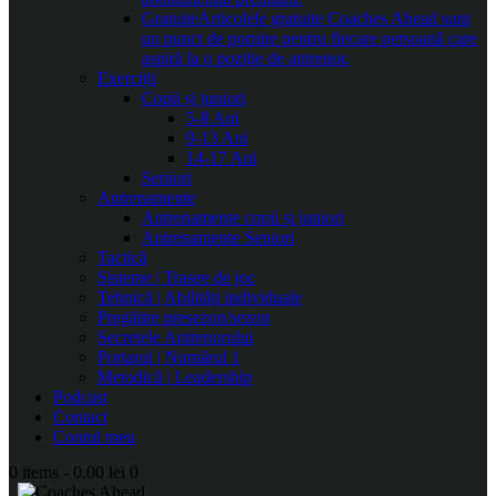
Gratuite
Articolele gratuite Coaches Ahead sunt
un punct de pornire pentru fiecare persoană care
aspiră la o poziție de antrenor.
Exerciții
Copii și juniori
5-8 Ani
9-13 Ani
14-17 Ani
Seniori
Antrenamente
Antrenamente copii și juniori
Antrenamente Seniori
Tactică
Sisteme | Trasee de joc
Tehnică | Abilități individuale
Pregătire presezon/sezon
Secretele Antrenorului
Portarul | Numărul 1
Metodică | Leadership
Podcast
Contact
Contul meu
0 items
-
0.00 lei
0