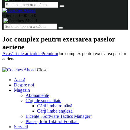
0 items
-
0.00 lei
0
Joc complex pentru exersarea paselor
aeriene
Acasă
Toate articolele
Premium
Joc complex pentru exersarea paselor
aeriene
Close
Acasă
Despre noi
Magazin
Abonamente
Cărți de specialitate
Cărți limba română
Cărți limba engleza
Licențe „Software Tactics Manager”
Planșe, folii Taktifol Football
Servicii