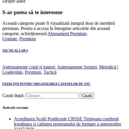
Despre autor
S-ar putea să te intereseze
Această categorie poate fi vizualizată integral doar de membrii
premium. Pentru a accesa în întregime articolele din această
categorie, achiziționează
Abonament Premium
.
Gratuite
,
Premium
TACTICAL LAB 4
Antrenamente copii și juniori
,
Antrenamente Seniori
,
Metodică |
Leadership
,
Premium
,
Tactică
EXERCIȚII PENTRU ORGANIZAREA CATENELOR DE JOC
Caută după:
Articole recente
Acreditarea Școlii Postliceale CRSSE Timișoara confirmă
legalitatea și calitatea programului de formare a antrenorilor