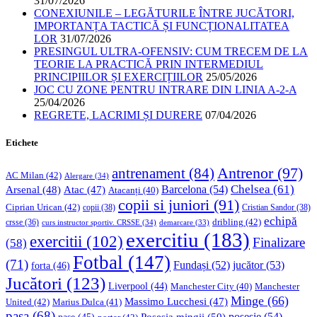
31/07/2026
CONEXIUNILE – LEGĂTURILE ÎNTRE JUCĂTORI,
IMPORTANȚA TACTICĂ ȘI FUNCȚIONALITATEA
LOR
31/07/2026
PRESINGUL ULTRA-OFENSIV: CUM TRECEM DE LA
TEORIE LA PRACTICĂ PRIN INTERMEDIUL
PRINCIPIILOR ȘI EXERCIȚIILOR
25/05/2026
JOC CU ZONE PENTRU INTRARE DIN LINIA A-2-A
25/04/2026
REGRETE, LACRIMI ȘI DURERE
07/04/2026
Etichete
Antrenor
(97)
antrenament
(84)
AC Milan
(42)
Alergare
(34)
Chelsea
(61)
Barcelona
(54)
Arsenal
(48)
Atac
(47)
Atacanți
(40)
copii si juniori
(91)
Ciprian Urican
(42)
copii
(38)
Cristian Sandor
(38)
echipă
dribling
(42)
crsse
(36)
curs instructor sportiv. CRSSE
(34)
demarcare
(33)
exercitiu
(183)
exercitii
(102)
Finalizare
(58)
Fotbal
(147)
(71)
Fundași
(52)
jucător
(53)
forta
(46)
Jucători
(123)
Liverpool
(44)
Manchester
Manchester City
(40)
Minge
(66)
Massimo Lucchesi
(47)
United
(42)
Marius Dulca
(41)
pasa
(68)
Posesia mingii
(50)
posesie
(54)