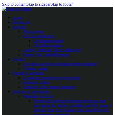
Skip to content
Skip to sidebar
Skip to footer
Acasă
Despre noi
Magazin
Abonamente
Cărți de specialitate
Cărți limba română
Cărți limba engleza
Licențe „Software Tactics Manager”
Planșe, folii Taktifol Football
Servicii
Coaching-mentorat individual pentru antrenori
Training camps
Cursuri și seminarii
Cursuri de specializare profesională
Seminarii online
Seminarii perfecționare antrenori
Articole de specialitate
Premium / Gratuite
Premium
Secțiunea Premium conține cea mai
mare parte din librăria Coaches Ahead și poate fi
accesată doar de utilizatorii care au achiziționat
abonamentul premium.