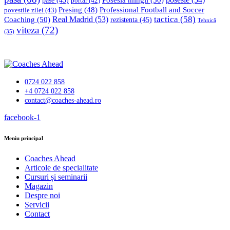
pase
(45)
portar
(42)
Professional Football and Soccer
Presing
(48)
povestile zilei
(43)
tactica
(58)
Coaching
(50)
Real Madrid
(53)
rezistenta
(45)
Tehnică
viteza
(72)
(35)
0724 022 858
+4 0724 022 858
contact@coaches-ahead.ro
facebook-1
Meniu principal
Coaches Ahead
Articole de specialitate
Cursuri și seminarii
Magazin
Despre noi
Servicii
Contact