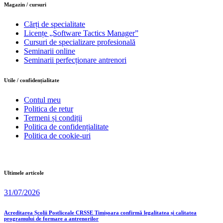
Magazin / cursuri
Cărți de specialitate
Licențe „Software Tactics Manager”
Cursuri de specializare profesională
Seminarii online
Seminarii perfecționare antrenori
Utile / confidențialitate
Contul meu
Politica de retur
Termeni și condiții
Politica de confidențialitate
Politica de cookie-uri
Ultimele articole
31/07/2026
Acreditarea Școlii Postliceale CRSSE Timișoara confirmă legalitatea și calitatea
programului de formare a antrenorilor