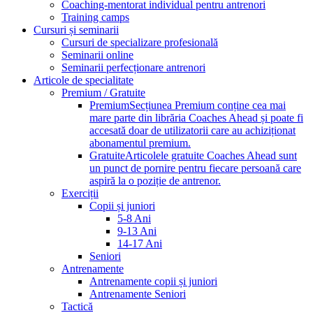
Coaching-mentorat individual pentru antrenori
Training camps
Cursuri și seminarii
Cursuri de specializare profesională
Seminarii online
Seminarii perfecționare antrenori
Articole de specialitate
Premium / Gratuite
Premium
Secțiunea Premium conține cea mai
mare parte din librăria Coaches Ahead și poate fi
accesată doar de utilizatorii care au achiziționat
abonamentul premium.
Gratuite
Articolele gratuite Coaches Ahead sunt
un punct de pornire pentru fiecare persoană care
aspiră la o poziție de antrenor.
Exerciții
Copii și juniori
5-8 Ani
9-13 Ani
14-17 Ani
Seniori
Antrenamente
Antrenamente copii și juniori
Antrenamente Seniori
Tactică