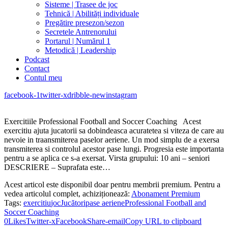
Sisteme | Trasee de joc
Tehnică | Abilități individuale
Pregătire presezon/sezon
Secretele Antrenorului
Portarul | Numărul 1
Metodică | Leadership
Podcast
Contact
Contul meu
facebook-1
twitter-x
dribble-new
instagram
Exercitiile Professional Football and Soccer Coaching Acest
exercitiu ajuta jucatorii sa dobindeasca acuratetea si viteza de care au
nevoie in traansmiterea paselor aeriene. Un mod simplu de a exersa
transmiterea si controlul acestor pase lungi. Progresia este importanta
pentru a se aplica ce s-a exersat. Virsta grupului: 10 ani – seniori
DESCRIERE – Suprafata este…
Acest articol este disponibil doar pentru membrii premium. Pentru a
vedea articolul complet, achiziționează:
Abonament Premium
Tags:
exercitiu
joc
Jucători
pase aeriene
Professional Football and
Soccer Coaching
0
Likes
Twitter-x
Facebook
Share-email
Copy URL to clipboard