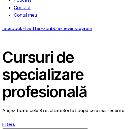
Contact
Contul meu
facebook-1
twitter-x
dribble-new
instagram
Cursuri de
specializare
profesională
Afișez toate cele 8 rezultate
Sortat după cele mai recente
Filters