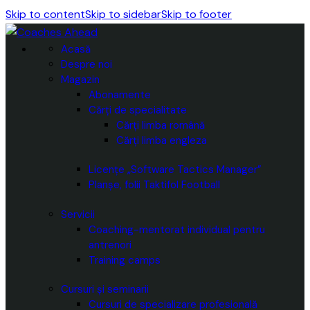
Skip to content
Skip to sidebar
Skip to footer
Acasă
Despre noi
Magazin
Abonamente
Cărți de specialitate
Cărți limba română
Cărți limba engleza
Licențe „Software Tactics Manager”
Planșe, folii Taktifol Football
Servicii
Coaching-mentorat individual pentru
antrenori
Training camps
Cursuri și seminarii
Cursuri de specializare profesională