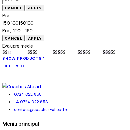
Preț
150
160
150
160
Preț:
150 - 160
Evaluare medie
SHOW PRODUCTS
1
Evaluat
Evaluat
Evaluat
Evaluat la
Evaluat la
5
la
la
2
la
3
din
4
din 5
din 5
FILTERS
0
1
din 5
5
din
5
0724 022 858
+4 0724 022 858
contact@coaches-ahead.ro
facebook-
Meniu principal