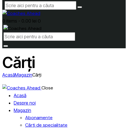
0 items
-
0.00 lei
0
Cărți
Acasă
Magazin
Cărți
Close
Acasă
Despre noi
Magazin
Abonamente
Cărți de specialitate