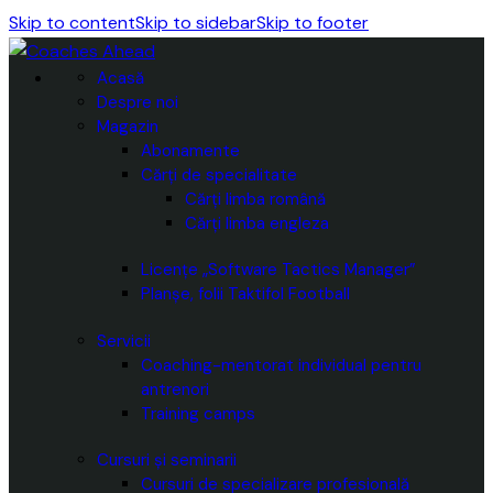
Skip to content
Skip to sidebar
Skip to footer
Acasă
Despre noi
Magazin
Abonamente
Cărți de specialitate
Cărți limba română
Cărți limba engleza
Licențe „Software Tactics Manager”
Planșe, folii Taktifol Football
Servicii
Coaching-mentorat individual pentru
antrenori
Training camps
Cursuri și seminarii
Cursuri de specializare profesională