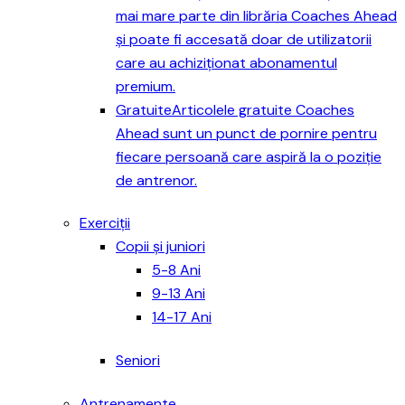
mai mare parte din librăria Coaches Ahead
și poate fi accesată doar de utilizatorii
care au achiziționat abonamentul
premium.
Gratuite
Articolele gratuite Coaches
Ahead sunt un punct de pornire pentru
fiecare persoană care aspiră la o poziție
de antrenor.
Exerciții
Copii și juniori
5-8 Ani
9-13 Ani
14-17 Ani
Seniori
Antrenamente