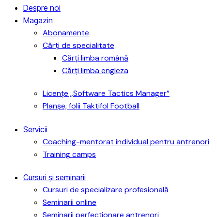
Despre noi
Magazin
Abonamente
Cărți de specialitate
Cărți limba română
Cărți limba engleza
Licențe „Software Tactics Manager”
Planșe, folii Taktifol Football
Servicii
Coaching-mentorat individual pentru antrenori
Training camps
Cursuri și seminarii
Cursuri de specializare profesională
Seminarii online
Seminarii perfecționare antrenori