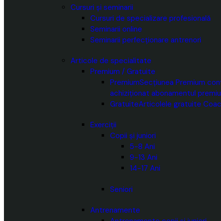
Cursuri și seminarii
Cursuri de specializare profesională
Seminarii online
Seminarii perfecționare antrenori
Articole de specialitate
Premium / Gratuite
Premium
Secțiunea Premium conți
achiziționat abonamentul premi
Gratuite
Articolele gratuite Coac
Exerciții
Copii și juniori
5-8 Ani
9-13 Ani
14-17 Ani
Seniori
Antrenamente
Antrenamente copii și juniori