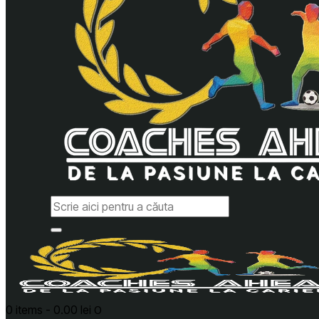
0 items
-
0.00 lei
0