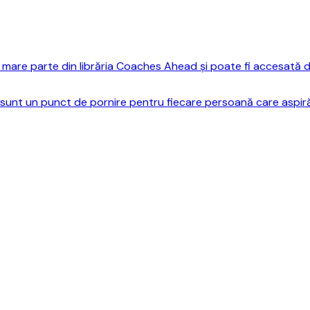
mare parte din librăria Coaches Ahead și poate fi accesată do
sunt un punct de pornire pentru fiecare persoană care aspiră 