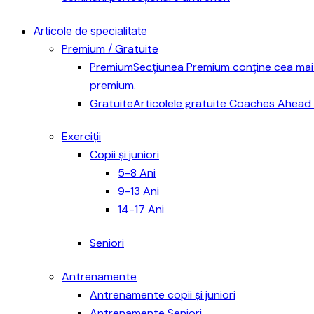
Articole de specialitate
Premium / Gratuite
Premium
Secțiunea Premium conține cea mai 
premium.
Gratuite
Articolele gratuite Coaches Ahead 
Exerciții
Copii și juniori
5-8 Ani
9-13 Ani
14-17 Ani
Seniori
Antrenamente
Antrenamente copii și juniori
Antrenamente Seniori