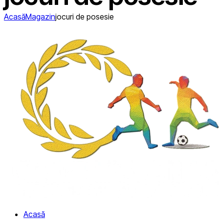
Acasă
Magazin
jocuri de posesie
Acasă