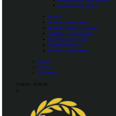
Antrenamente Seniori
Tactică
Sisteme | Trasee de joc
Tehnică | Abilități individuale
Pregătire presezon/sezon
Secretele Antrenorului
Portarul | Numărul 1
Metodică | Leadership
Podcast
Contact
Contul meu
0 items
-
0.00 lei
0