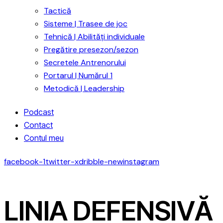
Tactică
Sisteme | Trasee de joc
Tehnică | Abilități individuale
Pregătire presezon/sezon
Secretele Antrenorului
Portarul | Numărul 1
Metodică | Leadership
Podcast
Contact
Contul meu
facebook-1
twitter-x
dribble-new
instagram
LINIA DEFENSIVĂ