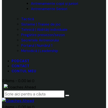
Antrenamente copii și juniori
Antrenamente Seniori
Tactică
Sisteme | Trasee de joc
Tehnică | Abilități individuale
Pregătire presezon/sezon
Secretele Antrenorului
Portarul | Numărul 1
Metodică | Leadership
PODCAST
CONTACT
CONTUL MEU
0 items
-
0.00 lei
0
0 items
-
0.00 lei
0