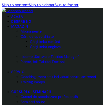
Skip to content
Skip to sidebar
Skip to footer
ACASĂ
DESPRE NOI
MAGAZIN
Abonamente
Cărți de specialitate
Cărți limba română
Cărți limba engleza
Licențe „Software Tactics Manager”
Planșe, folii Taktifol Football
SERVICII
Coaching-mentorat individual pentru antrenori
Training camps
CURSURI ȘI SEMINARII
Cursuri de specializare profesională
Seminarii online