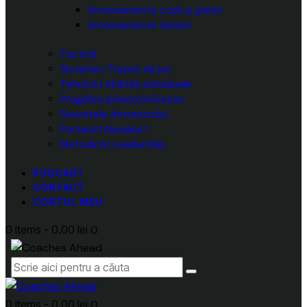
Antrenamente copii și juniori
Antrenamente Seniori
Tactică
Sisteme | Trasee de joc
Tehnică | Abilități individuale
Pregătire presezon/sezon
Secretele Antrenorului
Portarul | Numărul 1
Metodică | Leadership
PODCAST
CONTACT
CONTUL MEU
0 items
-
0.00 lei
0
0 items
-
0.00 lei
0