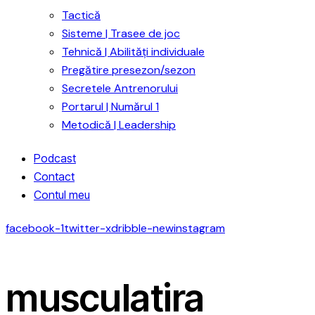
Tactică
Sisteme | Trasee de joc
Tehnică | Abilități individuale
Pregătire presezon/sezon
Secretele Antrenorului
Portarul | Numărul 1
Metodică | Leadership
Podcast
Contact
Contul meu
facebook-1
twitter-x
dribble-new
instagram
musculatira