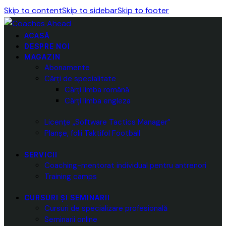
Skip to content
Skip to sidebar
Skip to footer
ACASĂ
DESPRE NOI
MAGAZIN
Abonamente
Cărți de specialitate
Cărți limba română
Cărți limba engleza
Licențe „Software Tactics Manager”
Planșe, folii Taktifol Football
SERVICII
Coaching-mentorat individual pentru antrenori
Training camps
CURSURI ȘI SEMINARII
Cursuri de specializare profesională
Seminarii online