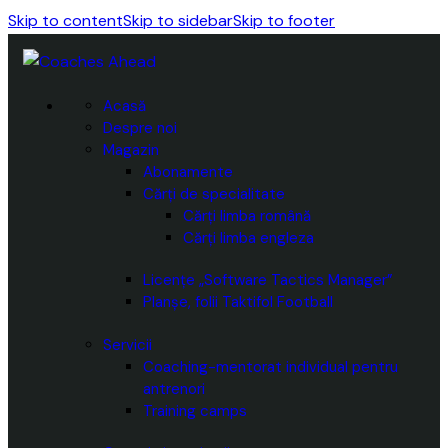
Skip to content
Skip to sidebar
Skip to footer
Acasă
Despre noi
Magazin
Abonamente
Cărți de specialitate
Cărți limba română
Cărți limba engleza
Licențe „Software Tactics Manager”
Planșe, folii Taktifol Football
Servicii
Coaching-mentorat individual pentru
antrenori
Training camps