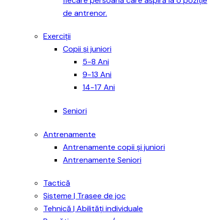
fiecare persoană care aspiră la o poziție
de antrenor.
Exerciții
Copii și juniori
5-8 Ani
9-13 Ani
14-17 Ani
Seniori
Antrenamente
Antrenamente copii și juniori
Antrenamente Seniori
Tactică
Sisteme | Trasee de joc
Tehnică | Abilități individuale