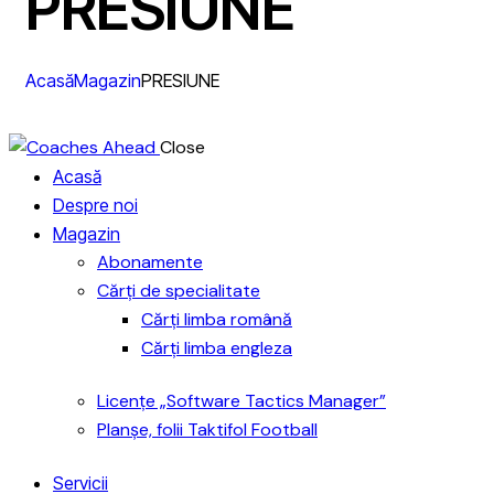
PRESIUNE
Acasă
Magazin
PRESIUNE
Close
Acasă
Despre noi
Magazin
Abonamente
Cărți de specialitate
Cărți limba română
Cărți limba engleza
Licențe „Software Tactics Manager”
Planșe, folii Taktifol Football
Servicii