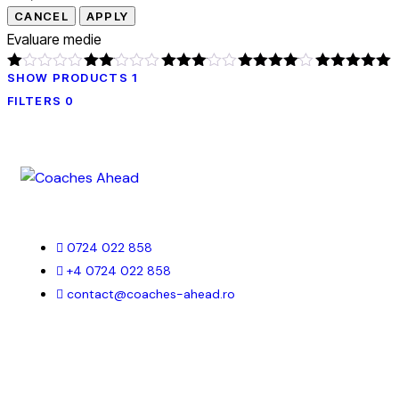
Evaluare medie
SHOW PRODUCTS
1
Evaluat
Evaluat
Evaluat
Evaluat la
Evaluat la
5
la
la
2
la
3
4
din 5
din 5
FILTERS
0
1
din
din 5
din
5
5
0724 022 858
+4 0724 022 858
contact@coaches-ahead.ro