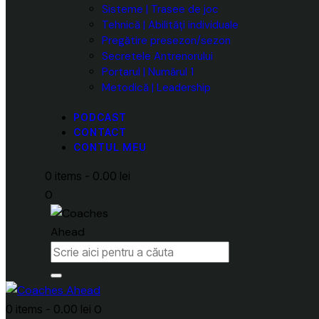
Sisteme | Trasee de joc
Tehnică | Abilități individuale
Pregătire presezon/sezon
Secretele Antrenorului
Portarul | Numărul 1
Metodică | Leadership
PODCAST
CONTACT
CONTUL MEU
0 items
-
0.00 lei
0
0 items
-
0.00 lei
0