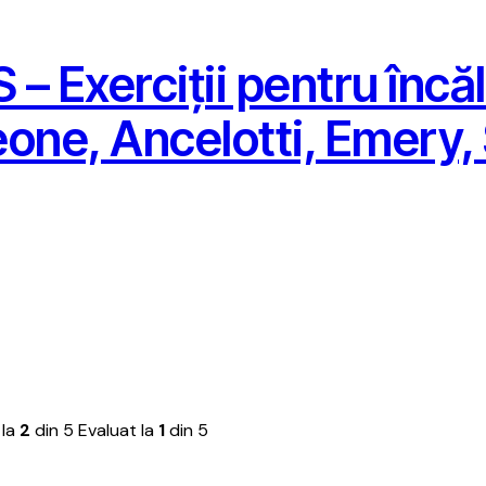
Exerciții pentru încăl
eone, Ancelotti, Emery,
 la
2
din 5
Evaluat la
1
din 5