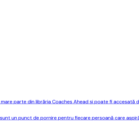
mare parte din librăria Coaches Ahead și poate fi accesată do
sunt un punct de pornire pentru fiecare persoană care aspiră 