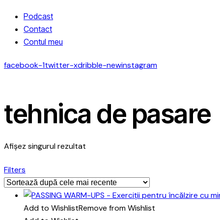
Podcast
Contact
Contul meu
facebook-1
twitter-x
dribble-new
instagram
tehnica de pasare
Afișez singurul rezultat
Filters
Add to Wishlist
Remove from Wishlist