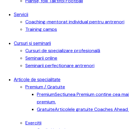
Planșe, folii Taktifol Football
Servicii
Coaching-mentorat individual pentru antrenori
Training camps
Cursuri și seminarii
Cursuri de specializare profesională
Seminarii online
Seminarii perfecționare antrenori
Articole de specialitate
Premium / Gratuite
Premium
Secțiunea Premium conține cea mai 
premium.
Gratuite
Articolele gratuite Coaches Ahead 
Exerciții