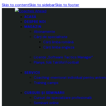
Skip to content
Skip to sidebar
Skip to footer
ACASĂ
DESPRE NOI
MAGAZIN
Abonamente
Cărți de specialitate
Cărți limba română
Cărți limba engleza
Licențe „Software Tactics Manager”
Planșe, folii Taktifol Football
SERVICII
Coaching-mentorat individual pentru antren
Training camps
CURSURI ȘI SEMINARII
Cursuri de specializare profesională
Seminarii online