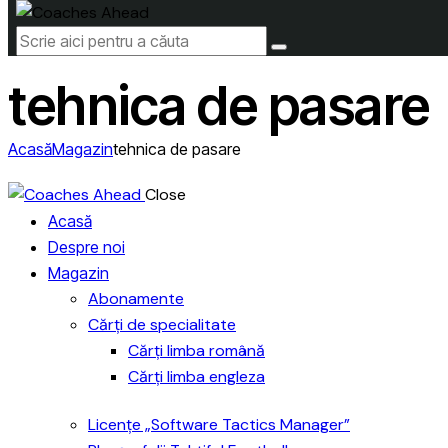
tehnica de pasare
Acasă
Magazin
tehnica de pasare
Close
Acasă
Despre noi
Magazin
Abonamente
Cărți de specialitate
Cărți limba română
Cărți limba engleza
Licențe „Software Tactics Manager”