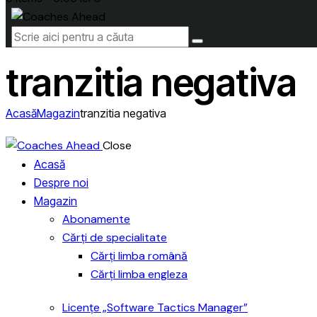
tranzitia negativa
Acasă
Magazin
tranzitia negativa
Close
Acasă
Despre noi
Magazin
Abonamente
Cărți de specialitate
Cărți limba română
Cărți limba engleza
Licențe „Software Tactics Manager”