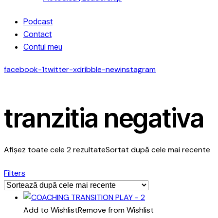
Podcast
Contact
Contul meu
facebook-1
twitter-x
dribble-new
instagram
tranzitia negativa
Afișez toate cele 2 rezultate
Sortat după cele mai recente
Filters
Add to Wishlist
Remove from Wishlist