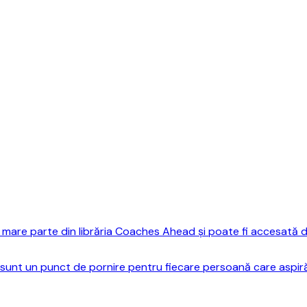
mare parte din librăria Coaches Ahead și poate fi accesată do
sunt un punct de pornire pentru fiecare persoană care aspiră 