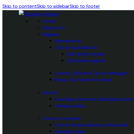
Skip to content
Skip to sidebar
Skip to footer
Acasă
Despre noi
Magazin
Abonamente
Cărți de specialitate
Cărți limba română
Cărți limba engleza
Licențe „Software Tactics Manager”
Planșe, folii Taktifol Football
Servicii
Coaching-mentorat individual pentru a
Training camps
Cursuri și seminarii
Cursuri de specializare profesională
Seminarii online