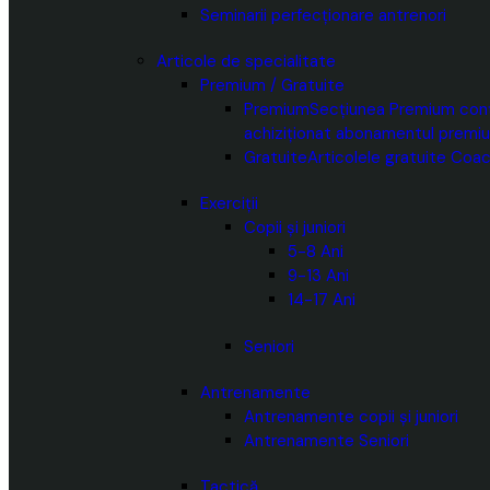
Seminarii perfecționare antrenori
Articole de specialitate
Premium / Gratuite
Premium
Secțiunea Premium conți
achiziționat abonamentul premi
Gratuite
Articolele gratuite Coac
Exerciții
Copii și juniori
5-8 Ani
9-13 Ani
14-17 Ani
Seniori
Antrenamente
Antrenamente copii și juniori
Antrenamente Seniori
Tactică