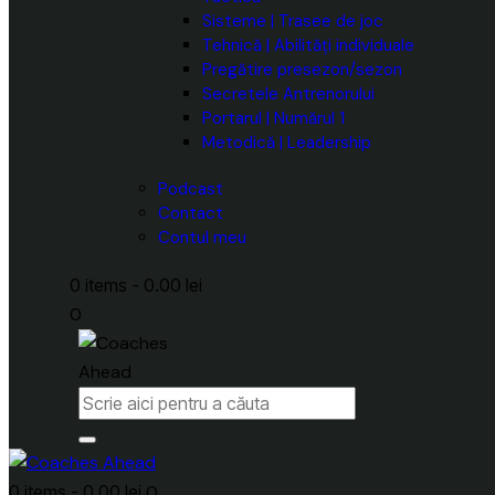
Sisteme | Trasee de joc
Tehnică | Abilități individuale
Pregătire presezon/sezon
Secretele Antrenorului
Portarul | Numărul 1
Metodică | Leadership
Podcast
Contact
Contul meu
0 items
-
0.00 lei
0
0 items
-
0.00 lei
0