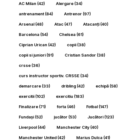
AC Milan
(42)
Alergare
(34)
antrenament
(84)
Antrenor
(97)
Arsenal
(48)
Atac
(47)
Atacanți
(40)
Barcelona
(54)
Chelsea
(61)
Ciprian Urican
(42)
copii
(38)
copii si juniori
(91)
Cristian Sandor
(38)
crsse
(36)
curs instructor sportiv. CRSSE
(34)
demarcare
(33)
dribling
(42)
echipă
(58)
exercitii
(102)
exercitiu
(183)
Finalizare
(71)
forta
(46)
Fotbal
(147)
Fundași
(52)
jucător
(53)
Jucători
(123)
Liverpool
(44)
Manchester City
(40)
Manchester United
(42)
Marius Dulca
(41)