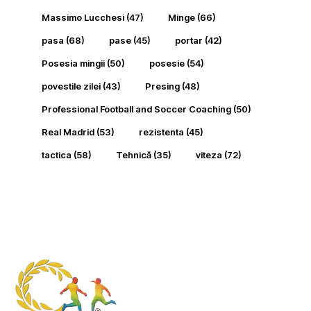
Massimo Lucchesi
(47)
Minge
(66)
pasa
(68)
pase
(45)
portar
(42)
Posesia mingii
(50)
posesie
(54)
povestile zilei
(43)
Presing
(48)
Professional Football and Soccer Coaching
(50)
Real Madrid
(53)
rezistenta
(45)
tactica
(58)
Tehnică
(35)
viteza
(72)