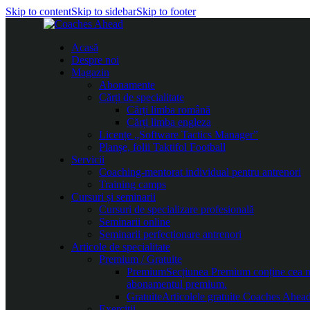
Skip to content
Skip to sidebar
Skip to footer
Acasă
Despre noi
Magazin
Abonamente
Cărți de specialitate
Cărți limba română
Cărți limba engleza
Licențe „Software Tactics Manager”
Planșe, folii Taktifol Football
Servicii
Coaching-mentorat individual pentru antrenori
Training camps
Cursuri și seminarii
Cursuri de specializare profesională
Seminarii online
Seminarii perfecționare antrenori
Articole de specialitate
Premium / Gratuite
Premium
Secțiunea Premium conține cea mai
abonamentul premium.
Gratuite
Articolele gratuite Coaches Ahead 
Exerciții