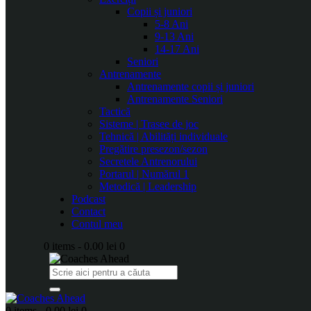
Copii și juniori
5-8 Ani
9-13 Ani
14-17 Ani
Seniori
Antrenamente
Antrenamente copii și juniori
Antrenamente Seniori
Tactică
Sisteme | Trasee de joc
Tehnică | Abilități individuale
Pregătire presezon/sezon
Secretele Antrenorului
Portarul | Numărul 1
Metodică | Leadership
Podcast
Contact
Contul meu
0 items
-
0.00 lei
0
0 items
-
0.00 lei
0