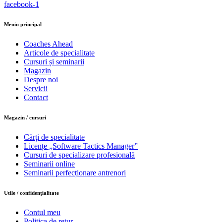
facebook-1
Meniu principal
Coaches Ahead
Articole de specialitate
Cursuri și seminarii
Magazin
Despre noi
Servicii
Contact
Magazin / cursuri
Cărți de specialitate
Licențe „Software Tactics Manager”
Cursuri de specializare profesională
Seminarii online
Seminarii perfecționare antrenori
Utile / confidențialitate
Contul meu
Politica de retur