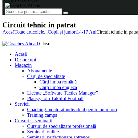
Circuit tehnic in patrat
Acasă
Toate articolele
...
Copii și juniori
14-17 Ani
Circuit tehnic in patra
Close
Acasă
Despre noi
Magazin
Abonamente
Cărți de specialitate
Cărți limba română
Cărți limba engleza
Licențe „Software Tactics Manager”
Planșe, folii Taktifol Football
Servicii
Coaching-mentorat individual pentru antrenori
Training camps
Cursuri și seminarii
Cursuri de specializare profesională
Seminarii online
Seminarii perfecționare antrenori