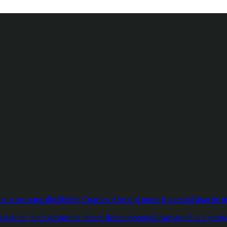
 mare parte din librăria Coaches Ahead și poate fi accesată doar de util
sunt un punct de pornire pentru fiecare persoană care aspiră la o poziți