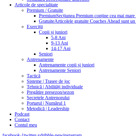
Articole de specialitate
Premium / Gratuite
Premium
Secțiunea Premium conține cea mai mare pa
Gratuite
Articolele gratuite Coaches Ahead sunt un p
Exerciții
Copii și juniori
5-8 Ani
9-13 Ani
14-17 Ani
Seniori
Antrenamente
Antrenamente copii și juniori
Antrenamente Seniori
Tactică
Sisteme | Trasee de joc
Tehnică | Abilități individuale
Pregătire presezon/sezon
Secretele Antrenorului
Portarul | Numărul 1
Metodică | Leadership
Podcast
Contact
Contul meu
facebook-1
twitter-x
dribble-new
instagram