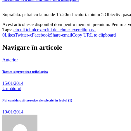
Suprafata: patrat cu latura de 15-20m Jucatori: minim 5 Obiectiv: pasa
Acest articol este disponibil doar pentru membrii premium. Pentru a v
Tags:
circuit tehnic
exercitii de tehnica
exercitiu
pasa
0
Likes
Twitter-x
Facebook
Share-email
Copy URL to clipboard
Navigare în articole
Anterior
Tactica si pregatirea psihologica
15/01/2014
Următorul
Noi consideratii teoretice ale selectiei in fotbal (1)
19/01/2014