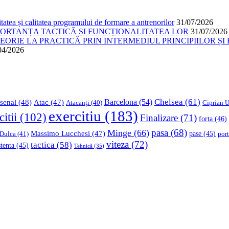
atea și calitatea programului de formare a antrenorilor
31/07/2026
PORTANȚA TACTICĂ ȘI FUNCȚIONALITATEA LOR
31/07/2026
ORIE LA PRACTICĂ PRIN INTERMEDIUL PRINCIPIILOR ȘI 
04/2026
Chelsea
(61)
Barcelona
(54)
senal
(48)
Atac
(47)
Ciprian U
Atacanți
(40)
exercitiu
(183)
citii
(102)
Finalizare
(71)
forta
(46)
pasa
(68)
Minge
(66)
Massimo Lucchesi
(47)
 Dulca
(41)
pase
(45)
port
viteza
(72)
tactica
(58)
stenta
(45)
Tehnică
(35)