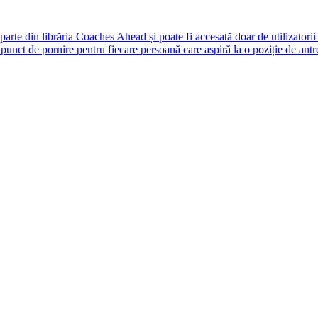
rte din librăria Coaches Ahead și poate fi accesată doar de utilizatori
unct de pornire pentru fiecare persoană care aspiră la o poziție de antr