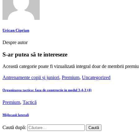
Urican Ciprian
Despre autor
S-ar putea să te intereseze
Această categorie poate fi vizualizată integral doar de membrii premiu
Antrenamente copii și juniori
,
Premium
,
Uncategorized
Organizarea tactica: faza de constructie in modul 3-4-3 (4)
Premium
,
Tactică
Mijlocasii laterali
Caută după: