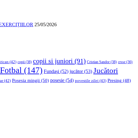
EXERCIȚIILOR
25/05/2026
copii si juniori
(91)
rican
(42)
copii
(38)
Cristian Sandor
(38)
crsse
(36)
Fotbal
(147)
Jucători
Fundași
(52)
jucător
(53)
Posesia mingii
(50)
posesie
(54)
Presing
(48)
ar
(42)
povestile zilei
(43)