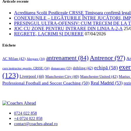
Articole recente
Acreditarea Școlii Postliceale CRSSE Timișoara confirmă legalit
CONEXIUNILE – LEGĂTURILE ÎNTRE JUCĂTORI, IM
PRESINGUL ULTRA-OFENSIV: CUM TRECEM DE LA TE
JOC CU ZONE PENTRU INTRARE DIN LINIA A-2-A
25/
REGRETE, LACRIMI ȘI DURERE
07/04/2026
Etichete
Antrenor
(97)
antrenament
(84)
Ar
AC Milan
(42)
Alergare
(34)
exer
echipă
(58)
dribling
(42)
curs instructor sportiv. CRSSE
(34)
demarcare
(33)
(123)
Liverpool
(44)
Manchester United
(42)
Marius
Manchester City
(40)
Professional Football and Soccer Coaching
(50)
Real Madrid
(53)
rezi
0724 022 858
+4 0724 022 858
contact@coaches-ahead.ro