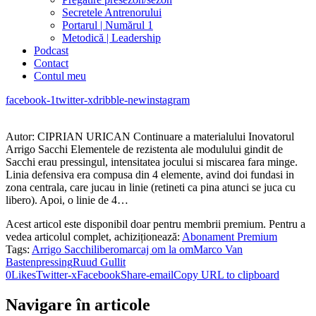
Secretele Antrenorului
Portarul | Numărul 1
Metodică | Leadership
Podcast
Contact
Contul meu
facebook-1
twitter-x
dribble-new
instagram
Autor: CIPRIAN URICAN Continuare a materialului Inovatorul
Arrigo Sacchi Elementele de rezistenta ale modulului gindit de
Sacchi erau pressingul, intensitatea jocului si miscarea fara minge.
Linia defensiva era compusa din 4 elemente, avind doi fundasi in
zona centrala, care jucau in linie (retineti ca pina atunci se juca cu
libero). Apoi, o linie de 4…
Acest articol este disponibil doar pentru membrii premium. Pentru a
vedea articolul complet, achiziționează:
Abonament Premium
Tags:
Arrigo Sacchi
libero
marcaj om la om
Marco Van
Basten
pressing
Ruud Gullit
0
Likes
Twitter-x
Facebook
Share-email
Copy URL to clipboard
Navigare în articole