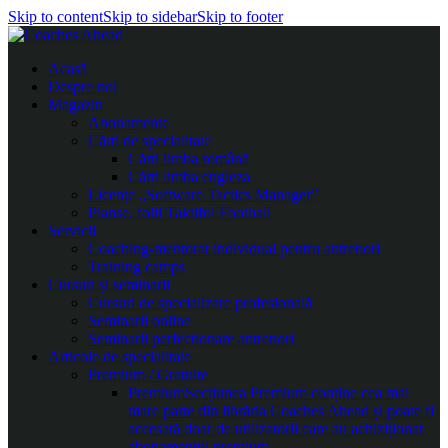
Skip to content
Skip to sidebar
Skip to footer
Acasă
Despre noi
Magazin
Abonamente
Cărți de specialitate
Cărți limba română
Cărți limba engleza
Licențe „Software Tactics Manager”
Planșe, folii Taktifol Football
Servicii
Coaching-mentorat individual pentru antrenori
Training camps
Cursuri și seminarii
Cursuri de specializare profesională
Seminarii online
Seminarii perfecționare antrenori
Articole de specialitate
Premium / Gratuite
Premium
Secțiunea Premium conține cea mai
mare parte din librăria Coaches Ahead și poate fi
accesată doar de utilizatorii care au achiziționat
abonamentul premium.