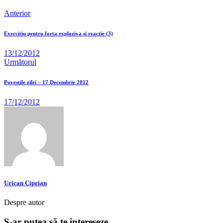
Anterior
Exercitiu pentru forta exploziva si reactie (3)
13/12/2012
Următorul
Povestile zilei – 17 Decembrie 2012
17/12/2012
Urican Ciprian
Despre autor
S-ar putea să te intereseze