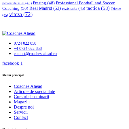
Professional Football and Soccer
Presing
(48)
povestile zilei
(43)
tactica
(58)
Coaching
(50)
Real Madrid
(53)
rezistenta
(45)
Tehnică
viteza
(72)
(35)
0724 022 858
+4 0724 022 858
contact@coaches-ahead.ro
facebook-1
Meniu principal
Coaches Ahead
Articole de specialitate
Cursuri și seminarii
Magazin
Despre noi
Servicii
Contact
Magazin / cursuri