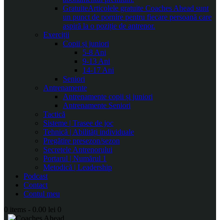
Gratuite
Articolele gratuite Coaches Ahead sunt
un punct de pornire pentru fiecare persoană care
aspiră la o poziție de antrenor.
Exerciții
Copii și juniori
5-8 Ani
9-13 Ani
14-17 Ani
Seniori
Antrenamente
Antrenamente copii și juniori
Antrenamente Seniori
Tactică
Sisteme | Trasee de joc
Tehnică | Abilități individuale
Pregătire presezon/sezon
Secretele Antrenorului
Portarul | Numărul 1
Metodică | Leadership
Podcast
Contact
Contul meu
0 items
-
0.00 lei
0