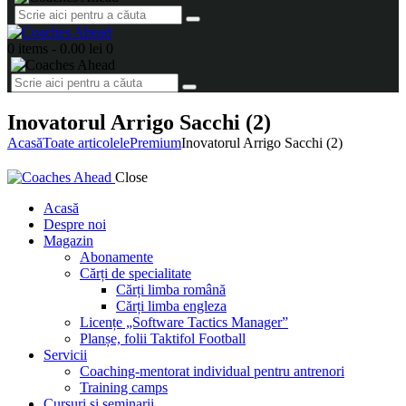
0 items
-
0.00 lei
0
Inovatorul Arrigo Sacchi (2)
Acasă
Toate articolele
Premium
Inovatorul Arrigo Sacchi (2)
Close
Acasă
Despre noi
Magazin
Abonamente
Cărți de specialitate
Cărți limba română
Cărți limba engleza
Licențe „Software Tactics Manager”
Planșe, folii Taktifol Football
Servicii
Coaching-mentorat individual pentru antrenori
Training camps
Cursuri și seminarii