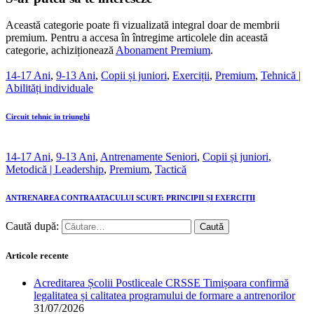
Această categorie poate fi vizualizată integral doar de membrii
premium. Pentru a accesa în întregime articolele din această
categorie, achiziționează
Abonament Premium
.
14-17 Ani
,
9-13 Ani
,
Copii și juniori
,
Exerciții
,
Premium
,
Tehnică |
Abilități individuale
Circuit tehnic in triunghi
14-17 Ani
,
9-13 Ani
,
Antrenamente Seniori
,
Copii și juniori
,
Metodică | Leadership
,
Premium
,
Tactică
ANTRENAREA CONTRAATACULUI SCURT: PRINCIPII ȘI EXERCIȚII
Caută după:
Articole recente
Acreditarea Școlii Postliceale CRSSE Timișoara confirmă
legalitatea și calitatea programului de formare a antrenorilor
31/07/2026