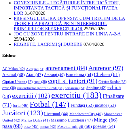
CONEXIUNILE – LEGĂTURILE ÎNTRE JUCĂTORI,
IMPORTANȚA TACTICĂ ȘI FUNCȚIONALITATEA
LOR
31/07/2026
PRESINGUL ULTRA-OFENSIV: CUM TRECEM DE LA
TEORIE LA PRACTICĂ PRIN INTERMEDIUL
PRINCIPIILOR ȘI EXERCIȚIILOR
25/05/2026
JOC CU ZONE PENTRU INTRARE DIN LINIA A-2-A
25/04/2026
REGRETE, LACRIMI ȘI DURERE
07/04/2026
Etichete
Antrenor
(97)
antrenament
(84)
AC Milan
(42)
Alergare
(34)
Chelsea
(61)
Barcelona
(54)
Arsenal
(48)
Atac
(47)
Atacanți
(40)
copii si juniori
(91)
Ciprian Urican
(42)
copii
(38)
Cristian Sandor
(38)
echipă
dribling
(42)
crsse
(36)
curs instructor sportiv. CRSSE
(34)
demarcare
(33)
exercitiu
(183)
exercitii
(102)
Finalizare
(58)
Fotbal
(147)
(71)
Fundași
(52)
jucător
(53)
forta
(46)
Jucători
(123)
Liverpool
(44)
Manchester
Manchester City
(40)
Minge
(66)
Massimo Lucchesi
(47)
United
(42)
Marius Dulca
(41)
pasa
(68)
Posesia mingii
(50)
posesie
(54)
pase
(45)
portar
(42)