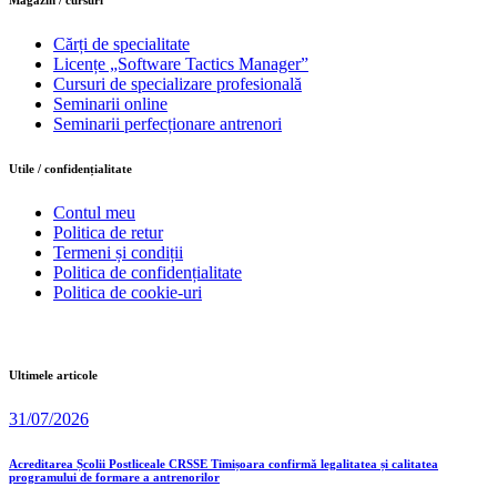
Cărți de specialitate
Licențe „Software Tactics Manager”
Cursuri de specializare profesională
Seminarii online
Seminarii perfecționare antrenori
Utile / confidențialitate
Contul meu
Politica de retur
Termeni și condiții
Politica de confidențialitate
Politica de cookie-uri
Ultimele articole
31/07/2026
Acreditarea Școlii Postliceale CRSSE Timișoara confirmă legalitatea și calitatea
programului de formare a antrenorilor