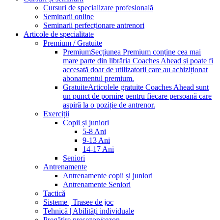
Cursuri de specializare profesională
Seminarii online
Seminarii perfecționare antrenori
Articole de specialitate
Premium / Gratuite
Premium
Secțiunea Premium conține cea mai
mare parte din librăria Coaches Ahead și poate fi
accesată doar de utilizatorii care au achiziționat
abonamentul premium.
Gratuite
Articolele gratuite Coaches Ahead sunt
un punct de pornire pentru fiecare persoană care
aspiră la o poziție de antrenor.
Exerciții
Copii și juniori
5-8 Ani
9-13 Ani
14-17 Ani
Seniori
Antrenamente
Antrenamente copii și juniori
Antrenamente Seniori
Tactică
Sisteme | Trasee de joc
Tehnică | Abilități individuale
Pregătire presezon/sezon