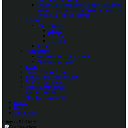
Gratuite
Articolele gratuite Coaches Ahead sunt
un punct de pornire pentru fiecare persoană care
aspiră la o poziție de antrenor.
Exerciții
Copii și juniori
5-8 Ani
9-13 Ani
14-17 Ani
Seniori
Antrenamente
Antrenamente copii și juniori
Antrenamente Seniori
Tactică
Sisteme | Trasee de joc
Tehnică | Abilități individuale
Pregătire presezon/sezon
Secretele Antrenorului
Portarul | Numărul 1
Metodică | Leadership
Podcast
Contact
Contul meu
0 items
-
0.00 lei
0