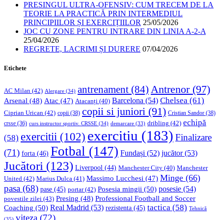
PRESINGUL ULTRA-OFENSIV: CUM TRECEM DE LA
TEORIE LA PRACTICĂ PRIN INTERMEDIUL
PRINCIPIILOR ȘI EXERCIȚIILOR
25/05/2026
JOC CU ZONE PENTRU INTRARE DIN LINIA A-2-A
25/04/2026
REGRETE, LACRIMI ȘI DURERE
07/04/2026
Etichete
Antrenor
(97)
antrenament
(84)
AC Milan
(42)
Alergare
(34)
Chelsea
(61)
Barcelona
(54)
Arsenal
(48)
Atac
(47)
Atacanți
(40)
copii si juniori
(91)
Ciprian Urican
(42)
copii
(38)
Cristian Sandor
(38)
echipă
dribling
(42)
crsse
(36)
curs instructor sportiv. CRSSE
(34)
demarcare
(33)
exercitiu
(183)
exercitii
(102)
Finalizare
(58)
Fotbal
(147)
(71)
Fundași
(52)
jucător
(53)
forta
(46)
Jucători
(123)
Liverpool
(44)
Manchester
Manchester City
(40)
Minge
(66)
Massimo Lucchesi
(47)
United
(42)
Marius Dulca
(41)
pasa
(68)
Posesia mingii
(50)
posesie
(54)
pase
(45)
portar
(42)
Professional Football and Soccer
Presing
(48)
povestile zilei
(43)
tactica
(58)
Coaching
(50)
Real Madrid
(53)
rezistenta
(45)
Tehnică
viteza
(72)
(35)