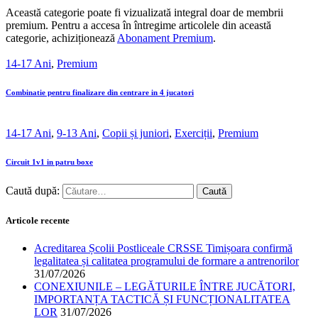
Această categorie poate fi vizualizată integral doar de membrii
premium. Pentru a accesa în întregime articolele din această
categorie, achiziționează
Abonament Premium
.
14-17 Ani
,
Premium
Combinatie pentru finalizare din centrare in 4 jucatori
14-17 Ani
,
9-13 Ani
,
Copii și juniori
,
Exerciții
,
Premium
Circuit 1v1 in patru boxe
Caută după:
Articole recente
Acreditarea Școlii Postliceale CRSSE Timișoara confirmă
legalitatea și calitatea programului de formare a antrenorilor
31/07/2026
CONEXIUNILE – LEGĂTURILE ÎNTRE JUCĂTORI,
IMPORTANȚA TACTICĂ ȘI FUNCȚIONALITATEA
LOR
31/07/2026