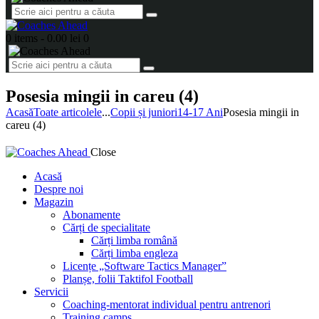
0 items
-
0.00 lei
0
Posesia mingii in careu (4)
Acasă
Toate articolele
...
Copii și juniori
14-17 Ani
Posesia mingii in
careu (4)
Close
Acasă
Despre noi
Magazin
Abonamente
Cărți de specialitate
Cărți limba română
Cărți limba engleza
Licențe „Software Tactics Manager”
Planșe, folii Taktifol Football
Servicii
Coaching-mentorat individual pentru antrenori
Training camps