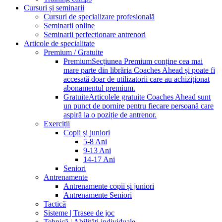
Cursuri și seminarii
Cursuri de specializare profesională
Seminarii online
Seminarii perfecționare antrenori
Articole de specialitate
Premium / Gratuite
Premium
Secțiunea Premium conține cea mai
mare parte din librăria Coaches Ahead și poate fi
accesată doar de utilizatorii care au achiziționat
abonamentul premium.
Gratuite
Articolele gratuite Coaches Ahead sunt
un punct de pornire pentru fiecare persoană care
aspiră la o poziție de antrenor.
Exerciții
Copii și juniori
5-8 Ani
9-13 Ani
14-17 Ani
Seniori
Antrenamente
Antrenamente copii și juniori
Antrenamente Seniori
Tactică
Sisteme | Trasee de joc
Tehnică | Abilități individuale