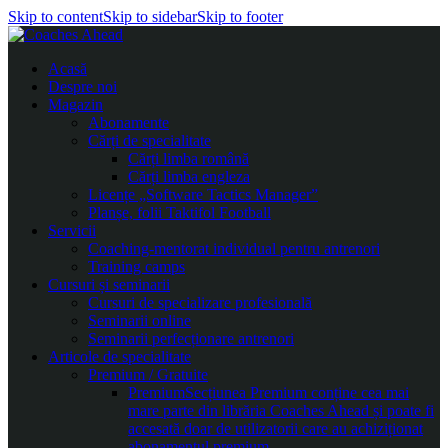
Skip to content
Skip to sidebar
Skip to footer
Acasă
Despre noi
Magazin
Abonamente
Cărți de specialitate
Cărți limba română
Cărți limba engleza
Licențe „Software Tactics Manager”
Planșe, folii Taktifol Football
Servicii
Coaching-mentorat individual pentru antrenori
Training camps
Cursuri și seminarii
Cursuri de specializare profesională
Seminarii online
Seminarii perfecționare antrenori
Articole de specialitate
Premium / Gratuite
Premium
Secțiunea Premium conține cea mai
mare parte din librăria Coaches Ahead și poate fi
accesată doar de utilizatorii care au achiziționat
abonamentul premium.