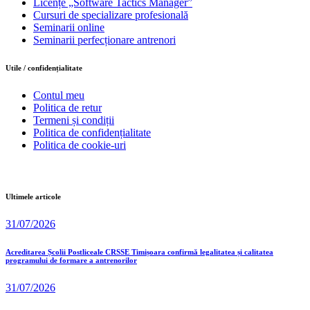
Licențe „Software Tactics Manager”
Cursuri de specializare profesională
Seminarii online
Seminarii perfecționare antrenori
Utile / confidențialitate
Contul meu
Politica de retur
Termeni și condiții
Politica de confidențialitate
Politica de cookie-uri
Ultimele articole
31/07/2026
Acreditarea Școlii Postliceale CRSSE Timișoara confirmă legalitatea și calitatea
programului de formare a antrenorilor
31/07/2026