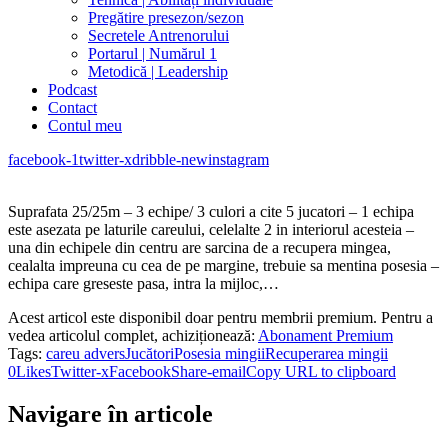
Pregătire presezon/sezon
Secretele Antrenorului
Portarul | Numărul 1
Metodică | Leadership
Podcast
Contact
Contul meu
facebook-1
twitter-x
dribble-new
instagram
Suprafata 25/25m – 3 echipe/ 3 culori a cite 5 jucatori – 1 echipa
este asezata pe laturile careului, celelalte 2 in interiorul acesteia –
una din echipele din centru are sarcina de a recupera mingea,
cealalta impreuna cu cea de pe margine, trebuie sa mentina posesia –
echipa care greseste pasa, intra la mijloc,…
Acest articol este disponibil doar pentru membrii premium. Pentru a
vedea articolul complet, achiziționează:
Abonament Premium
Tags:
careu advers
Jucători
Posesia mingii
Recuperarea mingii
0
Likes
Twitter-x
Facebook
Share-email
Copy URL to clipboard
Navigare în articole