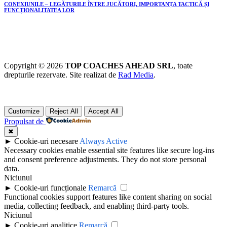
CONEXIUNILE – LEGĂTURILE ÎNTRE JUCĂTORI, IMPORTANȚA TACTICĂ ȘI
FUNCȚIONALITATEA LOR
Copyright © 2026
TOP COACHES AHEAD SRL
, toate
drepturile rezervate. Site realizat de
Rad Media
.
Customize
Reject All
Accept All
Propulsat de
✖
►
Cookie-uri necesare
Always Active
Necessary cookies enable essential site features like secure log-ins
and consent preference adjustments. They do not store personal
data.
Niciunul
►
Cookie-uri funcționale
Remarcă
Functional cookies support features like content sharing on social
media, collecting feedback, and enabling third-party tools.
Niciunul
►
Cookie-uri analitice
Remarcă